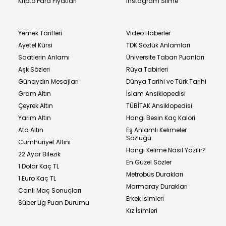
Kripto Para Fiyatları
Instagram Silme
Yemek Tarifleri
Video Haberler
Ayetel Kürsi
TDK Sözlük Anlamları
Saatlerin Anlamı
Üniversite Taban Puanları
Aşk Sözleri
Rüya Tabirleri
Günaydın Mesajları
Dünya Tarihi ve Türk Tarihi
Gram Altın
İslam Ansiklopedisi
Çeyrek Altın
TÜBİTAK Ansiklopedisi
Yarım Altın
Hangi Besin Kaç Kalori
Ata Altın
Eş Anlamlı Kelimeler
Sözlüğü
Cumhuriyet Altını
Hangi Kelime Nasıl Yazılır?
22 Ayar Bilezik
En Güzel Sözler
1 Dolar Kaç TL
Metrobüs Durakları
1 Euro Kaç TL
Marmaray Durakları
Canlı Maç Sonuçları
Erkek İsimleri
Süper Lig Puan Durumu
Kız İsimleri