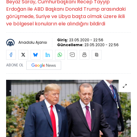
Beyaz Saray, Cumhurbaşkanı Recep Tayyip
Erdoğan ile ABD Başkanı Donald Trump arasındaki
görüşmede, Suriye ve Libya başta olmak üzere ikili
ve bölgesel konuların ele alındığını bildirdi
Giriş:
23.05.2020 - 22:56
Anadolu Ajansı
Güncelleme:
23.05.2020 - 22:56
ABONE OL