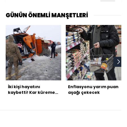
GÜNÜN ÖNEMLİ MANŞETLERİ
İki kişi hayatını
Enflasyonu yarım puan
kaybetti! Kar küremesi
aşağı çekecek
feci bitti!