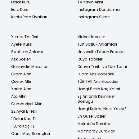
Dolar Kuru
TV Yayın Akışı
Euro Kuru
Instagram Dondurma
Kripto Para Fiyatları
Instagram Silme
Yemek Tarifleri
Video Haberler
Ayetel Kürsi
TDK Sözlük Anlamları
Saatlerin Anlamı
Üniversite Taban Puanları
Aşk Sözleri
Rüya Tabirleri
Günaydın Mesajları
Dünya Tarihi ve Türk Tarihi
Gram Altın
İslam Ansiklopedisi
Çeyrek Altın
TÜBİTAK Ansiklopedisi
Yarım Altın
Hangi Besin Kaç Kalori
Ata Altın
Eş Anlamlı Kelimeler
Sözlüğü
Cumhuriyet Altını
Hangi Kelime Nasıl Yazılır?
22 Ayar Bilezik
En Güzel Sözler
1 Dolar Kaç TL
Metrobüs Durakları
1 Euro Kaç TL
Marmaray Durakları
Canlı Maç Sonuçları
Erkek İsimleri