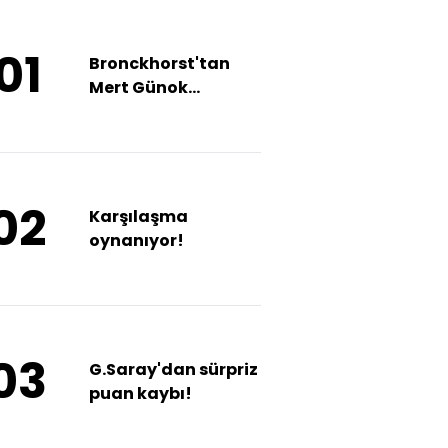
01
Bronckhorst'tan
Mert Günok
açıklaması!
02
Karşılaşma
oynanıyor!
03
G.Saray'dan sürpriz
puan kaybı!