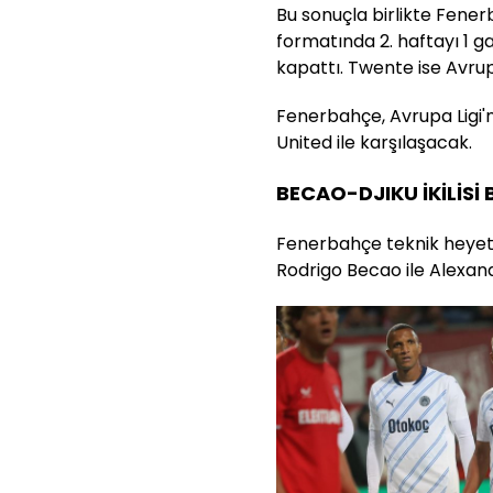
Bu sonuçla birlikte Fener
formatında 2. haftayı 1 g
kapattı. Twente ise Avrupa 
Fenerbahçe, Avrupa Ligi'
United ile karşılaşacak.
BECAO-DJIKU İKİLİSİ 
Fenerbahçe teknik heyeti
Rodrigo Becao ile Alexander 