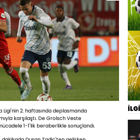
İLG
Ligi'nin 2. haftasında deplasmanda
ıyla karşılaştı. De Grolsch Veste
adele 1-1'lik beraberlikle sonuçlandı.
71. dakikada Dusan Tadic'ten gelirken