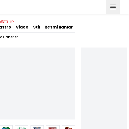
astro
Video
Stil
Resmi İlanlar
m Haberler