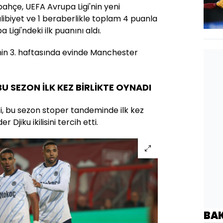
bahçe, UEFA Avrupa Ligi'nin yeni
alibiyet ve 1 beraberlikle toplam 4 puanla
Ligi'ndeki ilk puanını aldı.
nin 3. haftasında evinde Manchester
BU SEZON İLK KEZ BİRLİKTE OYNADI
, bu sezon stoper tandeminde ilk kez
Djiku ikilisini tercih etti.
BA