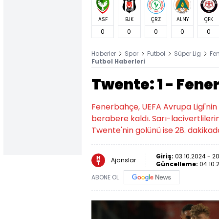
ASF
BJK
ÇRZ
ALNY
ÇFK
0
0
0
0
0
Haberler
Spor
Futbol
Süper Lig
Fe
Futbol Haberleri
Twente: 1 - Fene
Fenerbahçe, UEFA Avrupa Ligi'nin i
berabere kaldı. Sarı-lacivertliler
Twente'nin golünü ise 28. dakikad
Giriş:
03.10.2024 - 2
Ajanslar
Güncelleme:
04.10.
ABONE OL