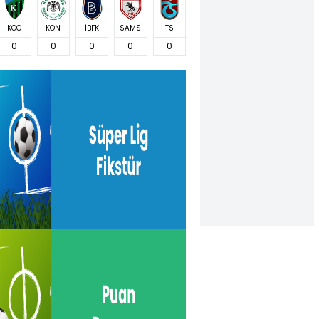
KOC
KON
İBFK
SAMS
TS
0
0
0
0
0