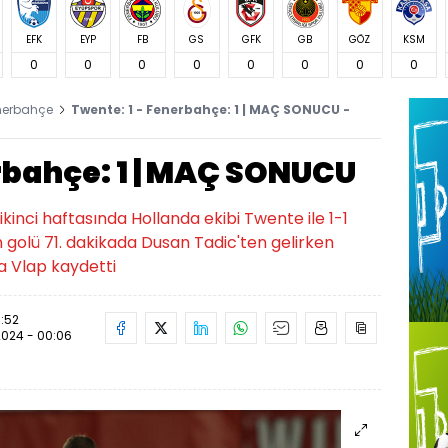
EFK
EYP
FB
GS
GFK
GB
GÖZ
KSM
0
0
0
0
0
0
0
0
nerbahçe
Twente: 1 - Fenerbahçe: 1 | MAÇ SONUCU -
rbahçe: 1 | MAÇ SONUCU
kinci haftasında Hollanda ekibi Twente ile 1-1
in golü 71. dakikada Dusan Tadic'ten gelirken
a Vlap kaydetti
0:52
2024 - 00:06