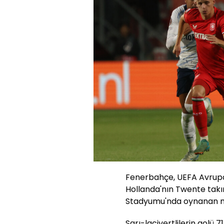
Fenerbahçe, UEFA Avrupa 
Hollanda'nın Twente takım
Stadyumu'nda oynanan müc
Sarı-lacivertlilerin golü 