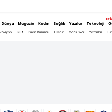
Dünya
Magazin
Kadın
Sağlık
Yazılar
Teknoloji
G
Voleybol
NBA
Puan Durumu
Fikstür
Canlı Skor
Yazarlar
Tü