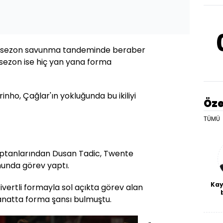
çen sezon savunma tandeminde beraber
 sezon ise hiç yan yana forma
inho, Çağlar'ın yokluğunda bu ikiliyi
Öze
TÜMÜ
ptanlarından Dusan Tadic, Twente
nunda görev yaptı.
Kay
ivertli formayla sol açıkta görev alan
kanatta forma şansı bulmuştu.
De
haf
a