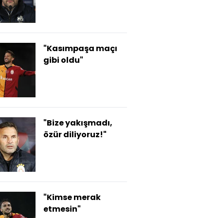
"Kasımpaşa maçı
gibi oldu"
"Bize yakışmadı,
özür diliyoruz!"
"Kimse merak
etmesin"