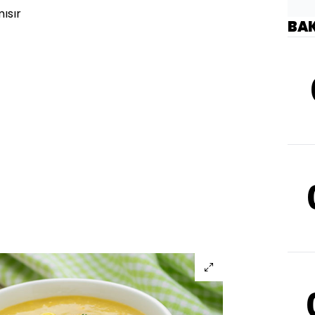
ısır
BA