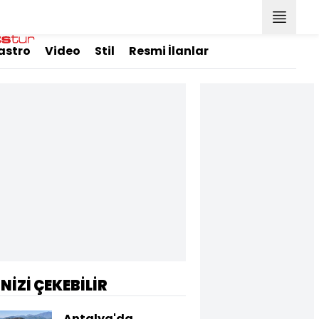
astro
Video
Stil
Resmi İlanlar
İNİZİ ÇEKEBİLİR
Antalya'da