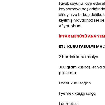
tavuk suyunu ilave eder
kaynamaya başladığında a
ekleyin ve birkaç dakika 
kıyılmış maydanoz serpere
Afiyet olsun...
İFTAR MENÜSÜ ANA YEM
ETLİ KURU FASULYE MA
2 bardak kuru fasulye
300 gram kuşbaşı et ya 
pastırma
1 adet kuru soğan
1 yemek kaşığı salça
1 domates