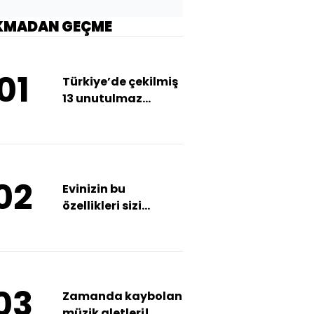
KMADAN GEÇME
01
Türkiye’de çekilmiş
13 unutulmaz
yabancı film!
02
Evinizin bu
özellikleri sizi
tembelleştiriyor
olabilir!
03
Zamanda kaybolan
müzik aletleri!