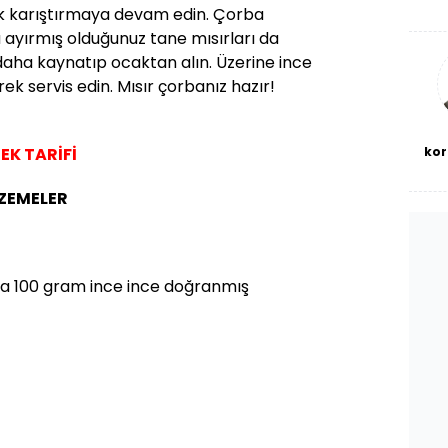
De
ek karıştırmaya devam edin. Çorba
haf
yırmış olduğunuz tane mısırları da
a
bl
daha kaynatıp ocaktan alın. Üzerine ince
k servis edin. Mısır çorbanız hazır!
kor
EK TARİFİ
LZEMELER
da 100 gram ince ince doğranmış