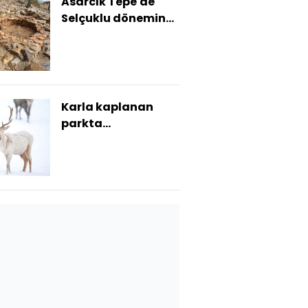
Asarcık Tepe'de
Selçuklu dönemine
ait yapılar bulundu
Karla kaplanan
parkta
görüntülendiler