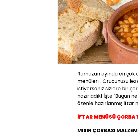
Ramazan ayında en çok ara
menüleri... Orucunuzu lez
istiyorsanız sizlere bir ço
hazırladık! İşte "Bugün n
özenle hazırlanmış iftar m
İFTAR MENÜSÜ ÇORBA T
MISIR ÇORBASI MALZEM