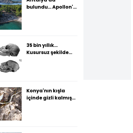
bulundu... Apollon'a
adanmış!
35 bin yıllık...
Kusursuz şekilde
korunmuş!
Konya'nın kışla
içinde gizli kalmış
tarihi mekanı