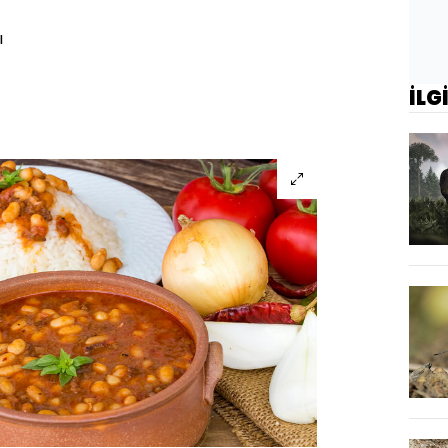
ı
İLG