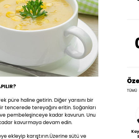
Öze
PILIR?
TÜMÜ
rek püre haline getirin. Diğer yarısını bir
ir tencerede tereyağını eritin. Soğanları
n ve pembeleşinceye kadar kavurun. Unu
a kadar kavurmaya devam edin.
Kay
eye ekleyip karıştırın.Üzerine sütü ve