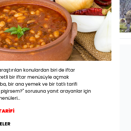
ştırılan konulardan biri de iftar
zetli bir iftar menüsüyle açmak
rba, bir ana yemek ve bir tatlı tarifi
e pişirsem?" sorusuna yanıt arayanlar için
enüleri...
ARİFİ
ELER