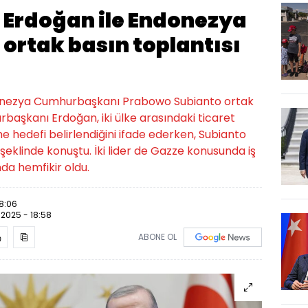
Erdoğan ile Endonezya
rtak basın toplantısı
onezya Cumhurbaşkanı Prabowo Subianto ortak
rbaşkanı Erdoğan, iki ülke arasındaki ticaret
e hedefi belirlendiğini ifade ederken, Subianto
 şeklinde konuştu. İki lider de Gazze konusunda iş
nda hemfikir oldu.
18:06
.2025 - 18:58
ABONE OL