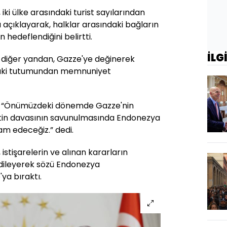
i ülke arasındaki turist sayılarından
açıklayarak, halklar arasındaki bağların
 hedeflendiğini belirtti.
İLG
diğer yandan, Gazze'ye değinerek
aki tutumundan memnuniyet
 “Önümüzdeki dönemde Gazze'nin
istin davasının savunulmasında Endonezya
vam edeceğiz.” dedi.
tişarelerin ve alınan kararların
 dileyerek sözü Endonezya
a bıraktı.