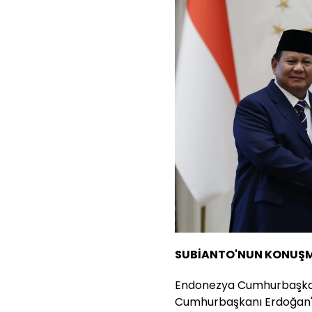
SUBİANTO'NUN KONUŞM
Endonezya Cumhurbaşkan
Cumhurbaşkanı Erdoğan'a