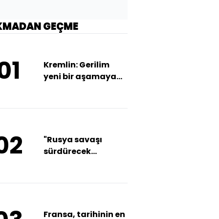
KMADAN GEÇME
01
Kremlin: Gerilim
yeni bir aşamaya
geçer
02
"Rusya savaşı
sürdürecek
imkanlara sahip"
Fransa, tarihinin en