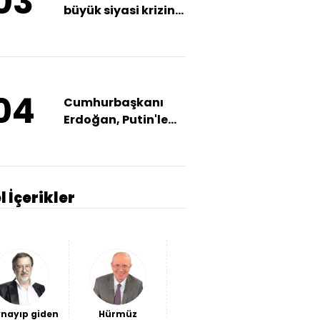
03
büyük siyasi krizini
yaşıyor
04
Cumhurbaşkanı
Erdoğan, Putin'le
görüştü
l İçerikler
nayıp giden
Hürmüz
Avantaj
Ceuta'da