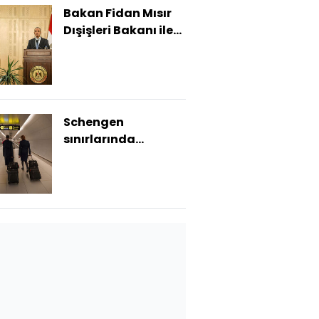
Bakan Fidan Mısır
Dışişleri Bakanı ile
görüştü
Schengen
sınırlarında
biyometrik dönem
başlıyor