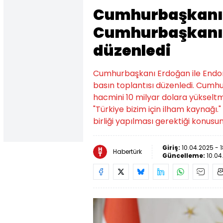
Cumhurbaşkanı 
Cumhurbaşkanı o
düzenledi
Cumhurbaşkanı Erdoğan ile End
basın toplantısı düzenledi. Cumhu
hacmini 10 milyar dolara yükseltm
"Türkiye bizim için ilham kaynağı."
birliği yapılması gerektiği konusu
Giriş:
10.04.2025 - 
Habertürk
Güncelleme:
10.04