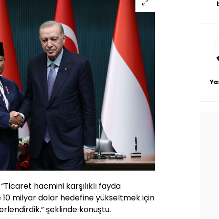
De
haf
a
bl
Ya
icaret hacmini karşılıklı fayda
 10 milyar dolar hedefine yükseltmek için
rlendirdik.” şeklinde konuştu.