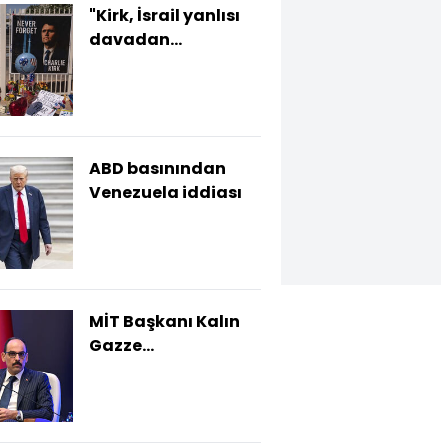
"Kirk, İsrail yanlısı
davadan
çekileceğini
söyledi"
ABD basınından
Venezuela iddiası
MİT Başkanı Kalın
Gazze
müzakerelerine
katılacak