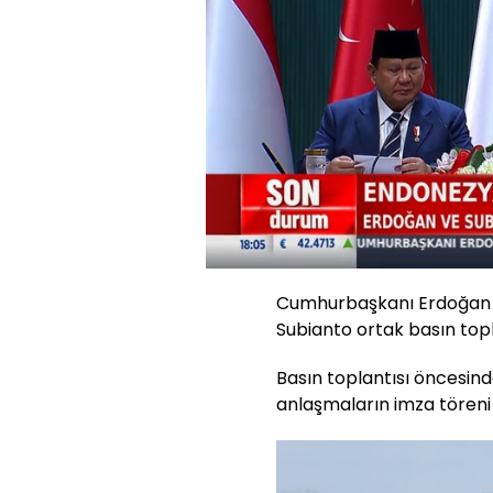
Yüklendi
:
0%
Sesi
Aç
Cumhurbaşkanı Erdoğan 
Subianto ortak basın topl
Basın toplantısı öncesind
anlaşmaların imza töreni