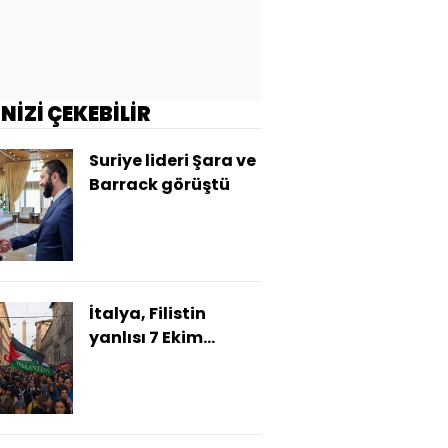
İNİZİ ÇEKEBİLİR
Suriye lideri Şara ve
Barrack görüştü
İtalya, Filistin
yanlısı 7 Ekim
gösterilerini
yasakladı