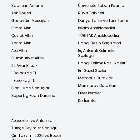
Saatlerin Anlamı
Üniversite Taban Puanları
Aşk Sözleri
Rüya Tabirleri
Günaydın Mesajları
Dünya Tarihi ve Türk Tarihi
Gram Altın
İslam Ansiklopedisi
Çeyrek Altın
TÜBİTAK Ansiklopedisi
Yarım Altın
Hangi Besin Kaç Kalori
Ata Altın
Eş Anlamlı Kelimeler
Sözlüğü
Cumhuriyet Altını
Hangi Kelime Nasıl Yazılır?
22 Ayar Bilezik
En Güzel Sözler
1 Dolar Kaç TL
Metrobüs Durakları
1 Euro Kaç TL
Marmaray Durakları
Canlı Maç Sonuçları
Erkek İsimleri
Süper Lig Puan Durumu
Kız İsimleri
Atasözleri ve Anlamları
Türkçe Deyimler Sözlüğü
Çin Takvimi 2026 ve Bebek