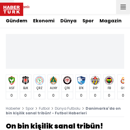
Canlı
Gündem
Ekonomi
Dünya
Spor
Magazin
ASF
BJK
ÇRZ
ALNY
ÇFK
EFK
EYP
FB
GS
0
0
0
0
0
0
0
0
0
Haberler
Spor
Futbol
Dünya Futbolu
Danimarka'da on
bin kişilik sanal tribün! - Futbol Haberleri
On bin kişilik sanal tribün!