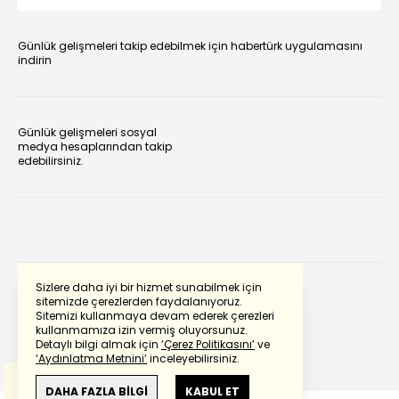
Günlük gelişmeleri takip edebilmek için habertürk uygulamasını
indirin
Günlük gelişmeleri sosyal
medya hesaplarından takip
edebilirsiniz.
Sizlere daha iyi bir hizmet sunabilmek için
sitemizde çerezlerden faydalanıyoruz.
Sitemizi kullanmaya devam ederek çerezleri
Powered by
Translate
kullanmamıza izin vermiş oluyorsunuz.
Detaylı bilgi almak için
‘Çerez Politikasını’
ve
‘Aydınlatma Metnini’
inceleyebilirsiniz.
Bu çeviride
Google Translete
kullanılmıştır.
Anlam ve çeviri hatalarından
haberturk.com
DAHA FAZLA BİLGİ
KABUL ET