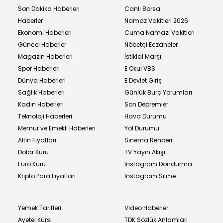
Son Dakika Haberleri
Canlı Borsa
Haberler
Namaz Vakitleri 2026
Ekonomi Haberleri
Cuma Namazı Vakitleri
Güncel Haberler
Nöbetçi Eczaneler
Magazin Haberleri
İstiklal Marşı
Spor Haberleri
E Okul VBS
Dünya Haberleri
E Devlet Giriş
Sağlık Haberleri
Günlük Burç Yorumları
Kadın Haberleri
Son Depremler
Teknoloji Haberleri
Hava Durumu
Memur ve Emekli Haberleri
Yol Durumu
Altın Fiyatları
Sinema Rehberi
Dolar Kuru
TV Yayın Akışı
Euro Kuru
Instagram Dondurma
Kripto Para Fiyatları
Instagram Silme
Yemek Tarifleri
Video Haberler
Ayetel Kürsi
TDK Sözlük Anlamları