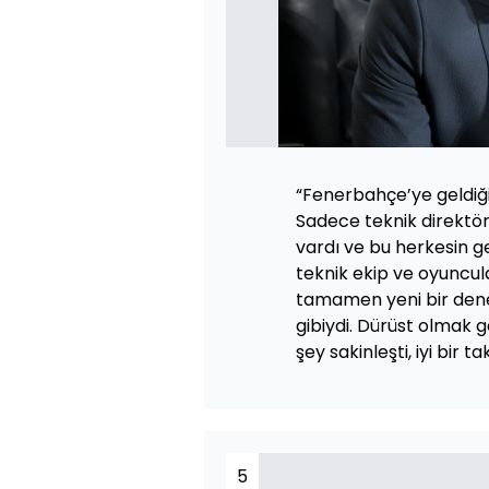
“Fenerbahçe’ye geldi
Sadece teknik direktör
vardı ve bu herkesin g
teknik ekip ve oyuncula
tamamen yeni bir dene
gibiydi. Dürüst olmak 
şey sakinleşti, iyi bir 
5