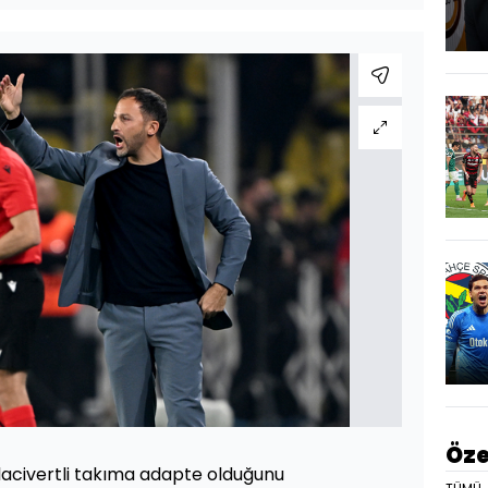
Öze
rı-lacivertli takıma adapte olduğunu