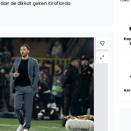
TÜMÜ
 dair de dikkat çeken itiraflarda
Kay
De
haf
a
bl
kor