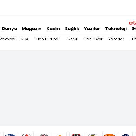
Dünya
Magazin
Kadın
Sağlık
Yazılar
Teknoloji
G
Voleybol
NBA
Puan Durumu
Fikstür
Canlı Skor
Yazarlar
Tü