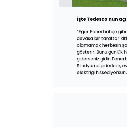
İşte Tedesco'nun açı
“Eğer Fenerbahçe gibi b
devasa bir taraftar kitl
olamamak herkesin şam
gösterir. Bunu günlük 
giderseniz gidin Fenerb
Stadyuma giderken, e
elektriği hissediyorsunu