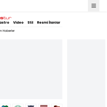
astro
Video
Stil
Resmi İlanlar
m Haberler