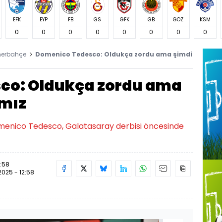
EFK
EYP
FB
GS
GFK
GB
GÖZ
KSM
0
0
0
0
0
0
0
0
nerbahçe
Domenico Tedesco: Oldukça zordu ama şimdi
co: Oldukça zordu ama
ımız
menico Tedesco, Galatasaray derbisi öncesinde
2:58
.2025 - 12:58