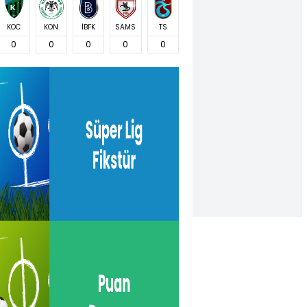
KOC
KON
İBFK
SAMS
TS
0
0
0
0
0