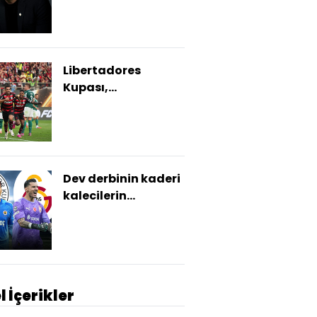
Libertadores
Kupası,
Flamengo'nun
oldu!
Dev derbinin kaderi
kalecilerin
ellerinde!
l İçerikler