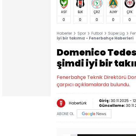
ASF
BJK
ÇRZ
ALNY
ÇFK
0
0
0
0
0
Haberler
Spor
Futbol
Süper Lig
Fe
iyi bir takımız - Fenerbahçe Haberleri
Domenico Tedes
şimdi iyi bir tak
Fenerbahçe Teknik Direktörü Do
çarpıcı açıklamalarda bulundu.
Giriş:
30.11.2025 - 1
Habertürk
Güncelleme:
30.11
ABONE OL