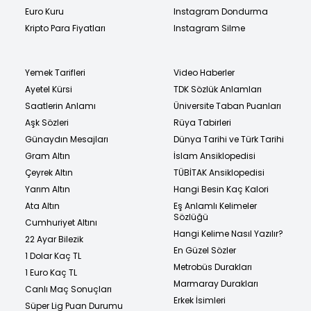
Euro Kuru
Instagram Dondurma
Kripto Para Fiyatları
Instagram Silme
Yemek Tarifleri
Video Haberler
Ayetel Kürsi
TDK Sözlük Anlamları
Saatlerin Anlamı
Üniversite Taban Puanları
Aşk Sözleri
Rüya Tabirleri
Günaydın Mesajları
Dünya Tarihi ve Türk Tarihi
Gram Altın
İslam Ansiklopedisi
Çeyrek Altın
TÜBİTAK Ansiklopedisi
Yarım Altın
Hangi Besin Kaç Kalori
Ata Altın
Eş Anlamlı Kelimeler
Sözlüğü
Cumhuriyet Altını
Hangi Kelime Nasıl Yazılır?
22 Ayar Bilezik
En Güzel Sözler
1 Dolar Kaç TL
Metrobüs Durakları
1 Euro Kaç TL
Marmaray Durakları
Canlı Maç Sonuçları
Erkek İsimleri
Süper Lig Puan Durumu