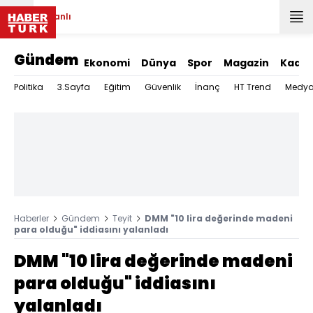
Canlı
Gündem
Ekonomi
Dünya
Spor
Magazin
Kadın
Politika
3.Sayfa
Eğitim
Güvenlik
İnanç
HT Trend
Medy
Haberler
Gündem
Teyit
DMM "10 lira değerinde madeni
para olduğu" iddiasını yalanladı
DMM "10 lira değerinde madeni
para olduğu" iddiasını
yalanladı