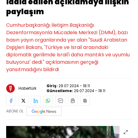
iddia edilen açıklamaya ilişkin
paylaşım
Cumhurbaşkanlığı İletişim Başkanlığı
Dezenformasyonla Mücadele Merkezi (DMM), bazı
basın yayın organlarında yer alan "Suudi Arabistan
Dışişleri Bakanı, 'Türkiye ve İsrail arasındaki
diplomatik gerilimde İsrail'i daha mantıklı ve uyumlu
buluyoruz' dedi." açıklamasının gerçeği
yansıtmadığını bildirdi
Giriş:
29.07.2024 - 18:11
Habertürk
Güncelleme:
29.07.2024 - 18:11
ABONE OL