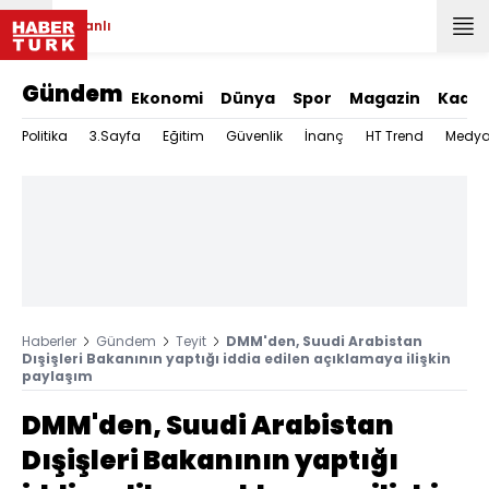
Canlı
Gündem
Ekonomi
Dünya
Spor
Magazin
Kadın
Politika
3.Sayfa
Eğitim
Güvenlik
İnanç
HT Trend
Medy
Haberler
Gündem
Teyit
DMM'den, Suudi Arabistan
Dışişleri Bakanının yaptığı iddia edilen açıklamaya ilişkin
paylaşım
DMM'den, Suudi Arabistan
Dışişleri Bakanının yaptığı