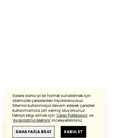
Sizlere daha iyi bir hizmet sunabilmek için
sitemizde çerezlerden faydalanıyoruz.
Sitemizi kullanmaya devam ederek çerezleri
Powered by
Translate
kullanmamıza izin vermiş oluyorsunuz.
Detaylı bilgi almak için
‘Çerez Politikasını’
ve
‘Aydınlatma Metnini’
inceleyebilirsiniz.
Bu çeviride
Google Translete
kullanılmıştır.
Anlam ve çeviri hatalarından
haberturk.com
DAHA FAZLA BİLGİ
KABUL ET
sorumlu değildir.