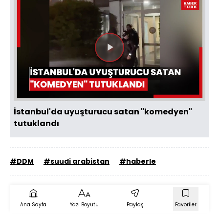
Videoyu
Oynat
İstanbul'da uyuşturucu satan "komedyen"
tutuklandı
#DDM
#suudi arabistan
#haberle
Ana Sayfa
Yazı Boyutu
Paylaş
Favoriler