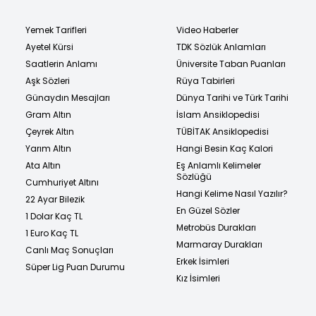
Yemek Tarifleri
Video Haberler
Ayetel Kürsi
TDK Sözlük Anlamları
Saatlerin Anlamı
Üniversite Taban Puanları
Aşk Sözleri
Rüya Tabirleri
Günaydın Mesajları
Dünya Tarihi ve Türk Tarihi
Gram Altın
İslam Ansiklopedisi
Çeyrek Altın
TÜBİTAK Ansiklopedisi
Yarım Altın
Hangi Besin Kaç Kalori
Ata Altın
Eş Anlamlı Kelimeler
Sözlüğü
Cumhuriyet Altını
Hangi Kelime Nasıl Yazılır?
22 Ayar Bilezik
En Güzel Sözler
1 Dolar Kaç TL
Metrobüs Durakları
1 Euro Kaç TL
Marmaray Durakları
Canlı Maç Sonuçları
Erkek İsimleri
Süper Lig Puan Durumu
Kız İsimleri