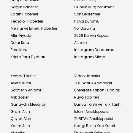
Sağlık Haberleri
Günlük Burç Yorumları
Kadın Haberleri
Son Depremler
Teknoloji Haberleri
Hava Durumu
Memur ve Emekli Haberleri
Yol Durumu
Altın Fiyatları
2026 Dünya Kupası
Dolar Kuru
Astroloji
Euro Kuru
Instagram Dondurma
Kripto Para Fiyatları
Instagram Silme
Yemek Tarifleri
Video Haberler
Ayetel Kürsi
TDK Sözlük Anlamları
Saatlerin Anlamı
Üniversite Taban Puanları
Aşk Sözleri
Rüya Tabirleri
Günaydın Mesajları
Dünya Tarihi ve Türk Tarihi
Gram Altın
İslam Ansiklopedisi
Çeyrek Altın
TÜBİTAK Ansiklopedisi
Yarım Altın
Hangi Besin Kaç Kalori
Ata Altın
Eş Anlamlı Kelimeler