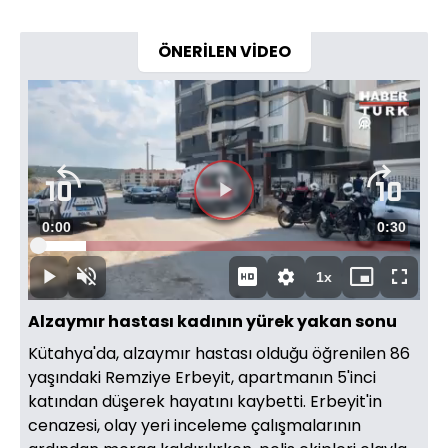
ÖNERİLEN VİDEO
Süre
0:00
Toplam
0:30
Yüklendi
:
12.98%
Süre
1x
Duraklat
Sesi
Oynatma
Mini
Tam
Aç
Hızı
oynatıcı
Ekran
Alzaymır hastası kadının yürek yakan sonu
Kütahya'da, alzaymır hastası olduğu öğrenilen 86
yaşındaki Remziye Erbeyit, apartmanın 5'inci
katından düşerek hayatını kaybetti. Erbeyit'in
cenazesi, olay yeri inceleme çalışmalarının