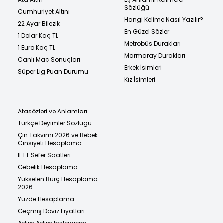
Sözlüğü
Cumhuriyet Altını
Hangi Kelime Nasıl Yazılır?
22 Ayar Bilezik
En Güzel Sözler
1 Dolar Kaç TL
Metrobüs Durakları
1 Euro Kaç TL
Marmaray Durakları
Canlı Maç Sonuçları
Erkek İsimleri
Süper Lig Puan Durumu
Kız İsimleri
Atasözleri ve Anlamları
Türkçe Deyimler Sözlüğü
Çin Takvimi 2026 ve Bebek
Cinsiyeti Hesaplama
İETT Sefer Saatleri
Gebelik Hesaplama
Yükselen Burç Hesaplama
2026
Yüzde Hesaplama
Geçmiş Döviz Fiyatları
Adım Adım Instagram