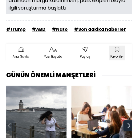
ardından morga kaldırılırken, polis ekipleri olayla
ilgili soruşturma başlattı
#trump
#ABD
#Nato
#Son dakika haberler
Ana Sayfa
Yazı Boyutu
Paylaş
Favoriler
GÜNÜN ÖNEMLİ MANŞETLERİ