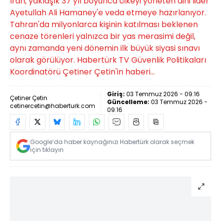
İran, yaklaşık 37 yıl boyunca ülkeyi yöneten dini lider
Ayetullah Ali Hamaney'e veda etmeye hazırlanıyor.
Tahran'da milyonlarca kişinin katılması beklenen
cenaze törenleri yalnızca bir yas merasimi değil,
aynı zamanda yeni dönemin ilk büyük siyasi sınavı
olarak görülüyor. Habertürk TV Güvenlik Politikaları
Koordinatörü Çetiner Çetin'in haberi...
Giriş:
03 Temmuz 2026 - 09:16
Çetiner Çetin
Güncelleme:
03 Temmuz 2026 -
cetinercetin@haberturk.com
09:16
Google’da haber kaynağınızı Habertürk olarak seçmek
için tıklayın