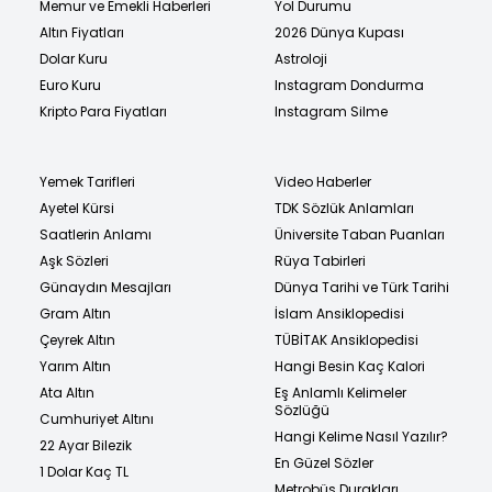
Memur ve Emekli Haberleri
Yol Durumu
Altın Fiyatları
2026 Dünya Kupası
Dolar Kuru
Astroloji
Euro Kuru
Instagram Dondurma
Kripto Para Fiyatları
Instagram Silme
Yemek Tarifleri
Video Haberler
Ayetel Kürsi
TDK Sözlük Anlamları
Saatlerin Anlamı
Üniversite Taban Puanları
Aşk Sözleri
Rüya Tabirleri
Günaydın Mesajları
Dünya Tarihi ve Türk Tarihi
Gram Altın
İslam Ansiklopedisi
Çeyrek Altın
TÜBİTAK Ansiklopedisi
Yarım Altın
Hangi Besin Kaç Kalori
Ata Altın
Eş Anlamlı Kelimeler
Sözlüğü
Cumhuriyet Altını
Hangi Kelime Nasıl Yazılır?
22 Ayar Bilezik
En Güzel Sözler
1 Dolar Kaç TL
Metrobüs Durakları