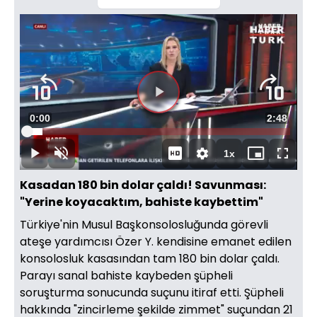
Süre
0:00
Toplam
2:48
Yüklendi
:
5.91%
Süre
1x
Duraklat
Sesi
Oynatma
Mini
Tam
Aç
Hızı
oynatıcı
Ekran
Kasadan 180 bin dolar çaldı! Savunması:
"Yerine koyacaktım, bahiste kaybettim"
Türkiye'nin Musul Başkonsolosluğunda görevli
ateşe yardımcısı Özer Y. kendisine emanet edilen
konsolosluk kasasından tam 180 bin dolar çaldı.
Parayı sanal bahiste kaybeden şüpheli
soruşturma sonucunda suçunu itiraf etti. Şüpheli
hakkında "zincirleme şekilde zimmet" suçundan 21