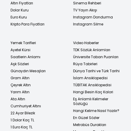
Altın Fiyatları
Sinema Rehberi
Dolar Kuru
TV Yayın Akışı
Euro Kuru
Instagram Dondurma
Kripto Para Fiyatları
Instagram Silme
Yemek Tarifleri
Video Haberler
Ayetel Kürsi
TDK Sözlük Anlamları
Saatlerin Anlamı
Üniversite Taban Puanları
Aşk Sözleri
Rüya Tabirleri
Günaydın Mesajları
Dünya Tarihi ve Türk Tarihi
Gram Altın
İslam Ansiklopedisi
Çeyrek Altın
TÜBİTAK Ansiklopedisi
Yarım Altın
Hangi Besin Kaç Kalori
Ata Altın
Eş Anlamlı Kelimeler
Sözlüğü
Cumhuriyet Altını
Hangi Kelime Nasıl Yazılır?
22 Ayar Bilezik
En Güzel Sözler
1 Dolar Kaç TL
Metrobüs Durakları
1 Euro Kaç TL