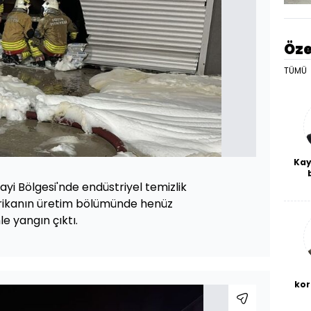
Öze
TÜMÜ
Kay
De
yi Bölgesi'nde endüstriyel temizlik
haf
rikanın üretim bölümünde henüz
a
bl
 yangın çıktı.
kor