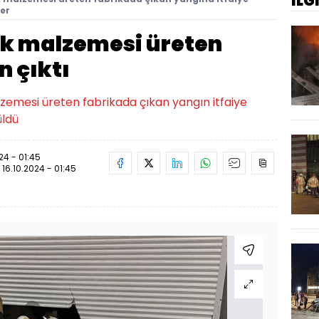
İLG
ler
ik malzemesi üreten
n çıktı
zemesi üreten fabrikada çıkan yangın itfaiye
üldü
24 - 01:45
:
16.10.2024 - 01:45