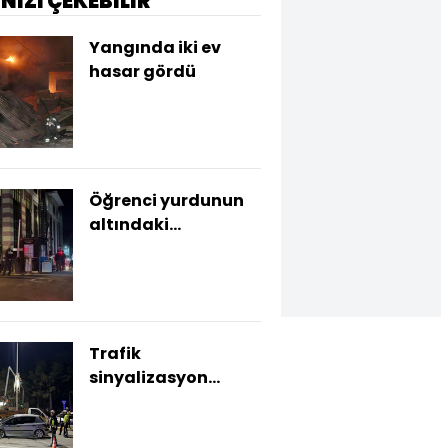
İNİZİ ÇEKEBİLİR
Yangında iki ev
hasar gördü
Öğrenci yurdunun
altındaki
otoparkta yangın
paniği
Trafik
sinyalizasyon
direğine çarptı