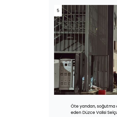
5
Öte yandan, soğutma ç
eden Düzce Valisi Selçu