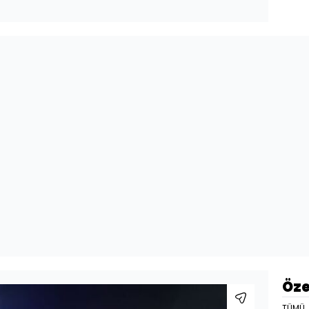
Öze
TÜMÜ