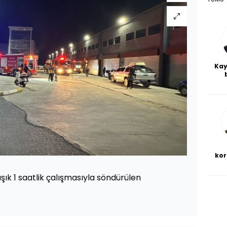
Kay
De
haf
a
bl
kor
aşık 1 saatlik çalışmasıyla söndürülen