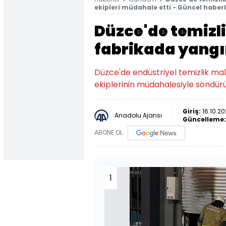
ekipleri müdahale etti - Güncel haber
Düzce'de temizl
fabrikada yangı
Düzce'de endüstriyel temizlik mal
ekiplerinin müdahalesiyle söndür
Giriş:
16.10.20
Anadolu Ajansı
Güncelleme
ABONE OL
1