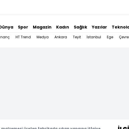
Dünya
Spor
Magazin
Kadın
Sağlık
Yazılar
Teknolo
İnanç
HT Trend
Medya
Ankara
Teyit
İstanbul
Ege
Çevre
k malzemesi üreten fabrikada çıkan yangına itfaiye