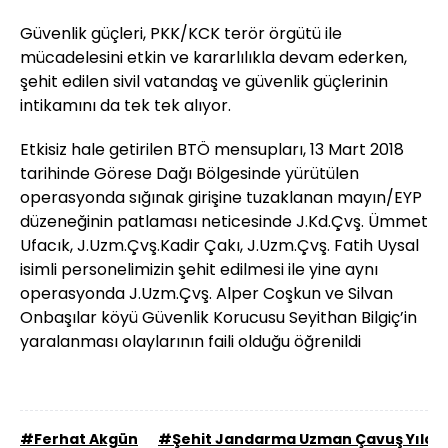
Güvenlik güçleri, PKK/KCK terör örgütü ile
mücadelesini etkin ve kararlılıkla devam ederken,
şehit edilen sivil vatandaş ve güvenlik güçlerinin
intikamını da tek tek alıyor.
Etkisiz hale getirilen BTÖ mensupları, 13 Mart 2018
tarihinde Görese Dağı Bölgesinde yürütülen
operasyonda sığınak girişine tuzaklanan mayın/EYP
düzeneğinin patlaması neticesinde J.Kd.Çvş. Ümmet
Ufacık, J.Uzm.Çvş.Kadir Çakı, J.Uzm.Çvş. Fatih Uysal
isimli personelimizin şehit edilmesi ile yine aynı
operasyonda J.Uzm.Çvş. Alper Coşkun ve Silvan
Onbaşılar köyü Güvenlik Korucusu Seyithan Bilgiç’in
yaralanması olaylarının faili olduğu öğrenildi
#Ferhat Akgün
#Şehit Jandarma Uzman Çavuş Yıldır