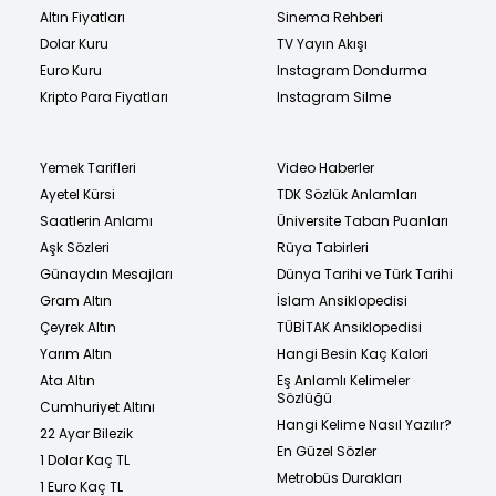
Altın Fiyatları
Sinema Rehberi
Dolar Kuru
TV Yayın Akışı
Euro Kuru
Instagram Dondurma
Kripto Para Fiyatları
Instagram Silme
Yemek Tarifleri
Video Haberler
Ayetel Kürsi
TDK Sözlük Anlamları
Saatlerin Anlamı
Üniversite Taban Puanları
Aşk Sözleri
Rüya Tabirleri
Günaydın Mesajları
Dünya Tarihi ve Türk Tarihi
Gram Altın
İslam Ansiklopedisi
Çeyrek Altın
TÜBİTAK Ansiklopedisi
Yarım Altın
Hangi Besin Kaç Kalori
Ata Altın
Eş Anlamlı Kelimeler
Sözlüğü
Cumhuriyet Altını
Hangi Kelime Nasıl Yazılır?
22 Ayar Bilezik
En Güzel Sözler
1 Dolar Kaç TL
Metrobüs Durakları
1 Euro Kaç TL