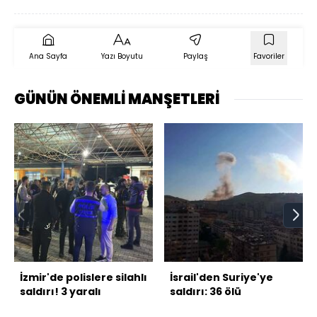
Ana Sayfa
Yazı Boyutu
Paylaş
Favoriler
GÜNÜN ÖNEMLİ MANŞETLERİ
İzmir'de polislere silahlı
İsrail'den Suriye'ye
saldırı! 3 yaralı
saldırı: 36 ölü