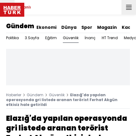
Canlı
Gündem
Ekonomi
Dünya
Spor
Magazin
Kadın
Güvenlik
Politika
3.Sayfa
Eğitim
İnanç
HT Trend
Medy
Haberler
Gündem
Güvenlik
Elazığ'da yapılan
operasyonda gri listede aranan terörist Ferhat Akgün
etkisiz hale getirildi
Elazığ'da yapılan operasyonda
gri listede aranan terörist