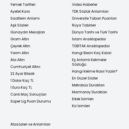
Yemek Tarifleri
Video Haberler
Ayetel Kürsi
TDK Sözlük Anlamları
Saatlerin Anlamı
Üniversite Taban Puanları
Aşk Sözleri
Rüya Tabirleri
Günaydın Mesajları
Dünya Tarihi ve Türk Tarihi
Gram Altın
İslam Ansiklopedisi
Çeyrek Altın
TÜBİTAK Ansiklopedisi
Yarım Altın
Hangi Besin Kaç Kalori
Ata Altın
Eş Anlamlı Kelimeler
Sözlüğü
Cumhuriyet Altını
Hangi Kelime Nasıl Yazılır?
22 Ayar Bilezik
En Güzel Sözler
1 Dolar Kaç TL
Metrobüs Durakları
1 Euro Kaç TL
Marmaray Durakları
Canlı Maç Sonuçları
Erkek İsimleri
Süper Lig Puan Durumu
Kız İsimleri
Atasözleri ve Anlamları