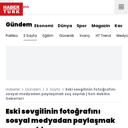
Canlı
Gündem
Ekonomi
Dünya
Spor
Magazin
Kadın
3.Sayfa
Politika
Eğitim
Güvenlik
İnanç
HT Trend
Medy
Haberler
Gündem
3. Sayfa
Eski sevgilinin fotoğrafını
sosyal medyadan paylaşmak suç sayıldı | Son dakika
haberleri
Eski sevgilinin fotoğrafını
sosyal medyadan paylaşmak