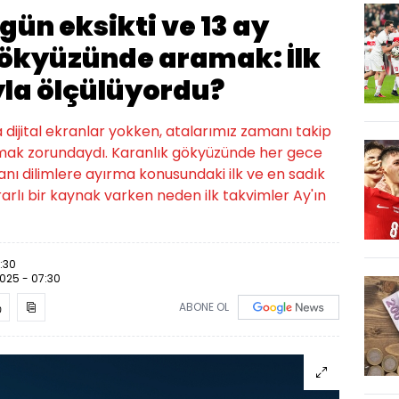
 gün eksikti ve 13 ay
ökyüzünde aramak: İlk
la ölçülüyordu?
a dijital ekranlar yokken, atalarımız zamanı takip
ırmak zorundaydı. Karanlık gökyüzünde her gece
manı dilimlere ayırma konusundaki ilk ve en sadık
krarlı bir kaynak varken neden ilk takvimler Ay'ın
7:30
.2025 - 07:30
ABONE OL