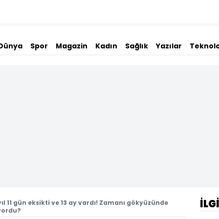
Dünya
Spor
Magazin
Kadın
Sağlık
Yazılar
Teknolo
İLG
yıl 11 gün eksikti ve 13 ay vardı! Zamanı gökyüzünde
yordu?