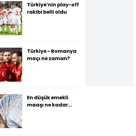
Türkiye’nin play-off
rakibi belli oldu
Türkiye - Romanya
maçı ne zaman?
En düşük emekli
maaşı ne kadar
olacak?