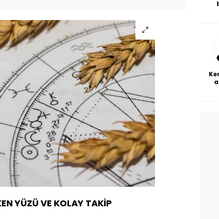
De
haf
a
bl
Ke
a
N YÜZÜ VE KOLAY TAKİP