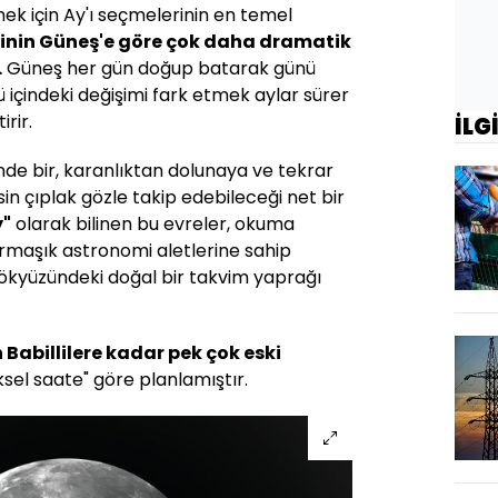
mek için Ay'ı seçmelerinin en temel
rinin Güneş'e göre çok daha dramatik
.
Güneş her gün doğup batarak günü
sü içindeki değişimi fark etmek aylar sürer
rir.
İLG
nde bir, karanlıktan dolunaya ve tekrar
n çıplak gözle takip edebileceği net bir
y"
olarak bilinen bu evreler, okuma
maşık astronomi aletlerine sahip
ökyüzündeki doğal bir takvim yaprağı
Babillilere kadar pek çok eski
el saate" göre planlamıştır.