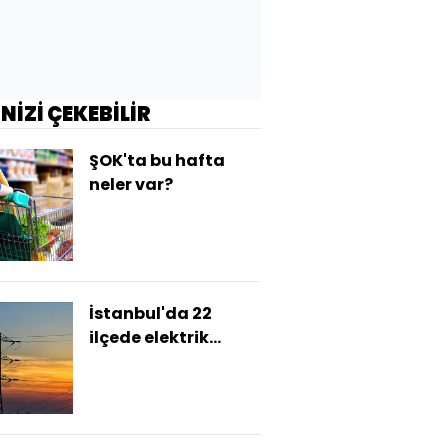
İNİZİ ÇEKEBİLİR
ŞOK'ta bu hafta
neler var?
İstanbul'da 22
ilçede elektrik
kesintisi!