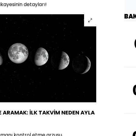
hikayesinin detayları!
BA
ARAMAK: İLK TAKVİM NEDEN AYLA
zamanı kontrol etme arzusu,