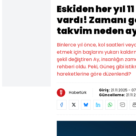
Eskiden her yıl 11
vardı! Zamanı g
takvim neden ay
Binlerce yıl önce, kol saatleri vey
etmek için başlarını yukarı kald
şekil değiştiren Ay, insanlığın za
rehberi oldu. Peki, Güneş gibi isti
hareketlerine göre düzenlendi?
Giriş:
21.11.2025 - 0
Habertürk
Güncelleme:
21.11