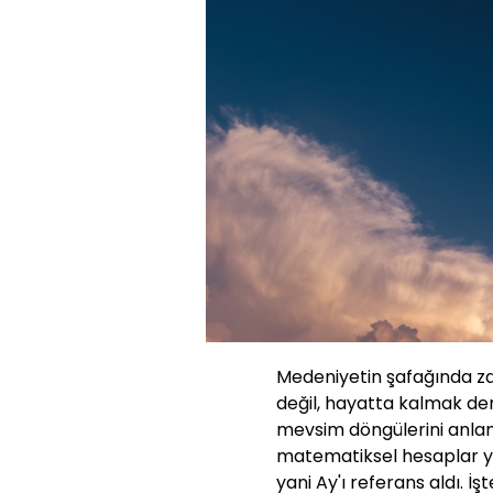
Medeniyetin şafağında z
değil, hayatta kalmak de
mevsim döngülerini anlam
matematiksel hesaplar ye
yani Ay'ı referans aldı. İ