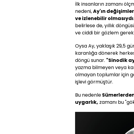
İlk insanların zamanı ölç
nedeni,
Ay'ın değişimle
ve izlenebilir olmasıydı
belirlese de, yıllık döngü
ve ciddi bir gözlem gerekti
Oysa Ay, yaklaşık 29,5 gü
karanlığa dönerek herkesi
döngü sunar.
"Sinodik a
yazma bilmeyen veya kar
olmayan toplumlar için g
işlevi görmüştür.
Bu nedenle
Sümerlerden 
uygarlık,
zamanı bu "göks