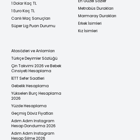
En Güzel Sözler
1 Dolar Kaç TL
Metrobüs Durakları
1 Euro Kaç TL
Marmaray Durakları
Canlı Maç Sonuçları
Erkek İsimleri
Süper Lig Puan Durumu
Kız İsimleri
Atasözleri ve Anlamları
Türkçe Deyimler Sözlüğü
Çin Takvimi 2026 ve Bebek
Cinsiyeti Hesaplama
İETT Sefer Saatleri
Gebelik Hesaplama
Yükselen Burç Hesaplama
2026
Yüzde Hesaplama
Geçmiş Döviz Fiyatları
Adım Adım Instagram
Hesap Dondurma 2026
Adım Adım Instagram
Hesap Silme 2026