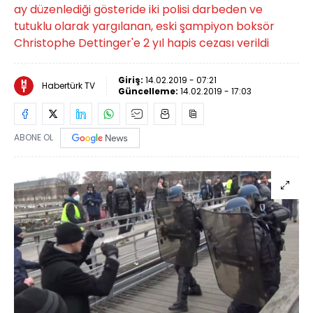
ay düzenlediği gösteride iki polisi darbeden ve
tutuklu olarak yargılanan, eski şampiyon boksör
Christophe Dettinger'e 2 yıl hapis cezası verildi
Giriş:
14.02.2019 - 07:21
Habertürk TV
Güncelleme:
14.02.2019 - 17:03
ABONE OL