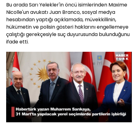
Bu arada Sarı Yelekler'in öncü isimlerinden Maxime
Nicolle'un avukatı Juan Branco, sosyal medya
hesabından yaptığı açıklamada, müvekkillinin,
hükümetin ve polisin gösteri haklarını engellemeye
çalıştığı gerekçesiyle suç duyurusunda bulunduğunu
ifade etti.
Yüklendi
:
71.76%
Sesi
Oynatma
Aç
Hızı