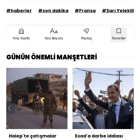
#haberler
#son dakika
#Fransa
#Sarı Yelekliler
Ana Sayfa
Yazı Boyutu
Paylaş
Favoriler
GÜNÜN ÖNEMLİ MANŞETLERİ
Halep'te çatışmalar
Esad'a darbe iddiası