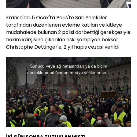
Fransa'da, 5 Ocak'ta Paris'te Sarı Yelekliler
tarafından düzenlenen eyleme katılan ve kitleye
müdahalede bulunan 2 polisi darbettiği gerekçesiyle
hakim karşısına çıkarılan eski şampiyon boksör
Christophe Dettinger'e, 2 yıl hapis cezası verildi.
This
is
a
Sunucu veya ağ hatasından ya da biçim
modal
window.
desteklenmediğinden medya yüklenemedi.
Videoyu
Oynat
İKİ GÜN SONRA TUTUKLANMIŞTI