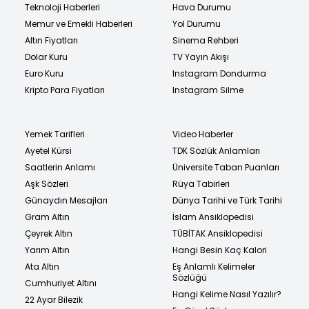
Teknoloji Haberleri
Hava Durumu
Memur ve Emekli Haberleri
Yol Durumu
Altın Fiyatları
Sinema Rehberi
Dolar Kuru
TV Yayın Akışı
Euro Kuru
Instagram Dondurma
Kripto Para Fiyatları
Instagram Silme
Yemek Tarifleri
Video Haberler
Ayetel Kürsi
TDK Sözlük Anlamları
Saatlerin Anlamı
Üniversite Taban Puanları
Aşk Sözleri
Rüya Tabirleri
Günaydın Mesajları
Dünya Tarihi ve Türk Tarihi
Gram Altın
İslam Ansiklopedisi
Çeyrek Altın
TÜBİTAK Ansiklopedisi
Yarım Altın
Hangi Besin Kaç Kalori
Ata Altın
Eş Anlamlı Kelimeler
Sözlüğü
Cumhuriyet Altını
Hangi Kelime Nasıl Yazılır?
22 Ayar Bilezik