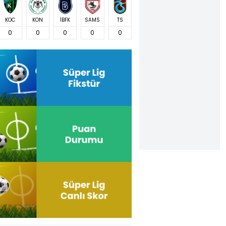
KOC
KON
İBFK
SAMS
TS
0
0
0
0
0