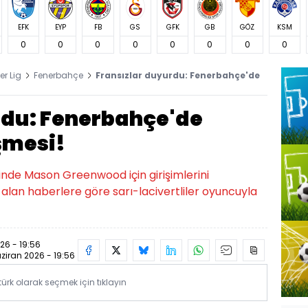
EFK
EYP
FB
GS
GFK
GB
GÖZ
KSM
0
0
0
0
0
0
0
0
er Lig
Fenerbahçe
Fransızlar duyurdu: Fenerbahçe'de
rdu: Fenerbahçe'de
şmesi!
nde Mason Greenwood için girişimlerini
 alan haberlere göre sarı-lacivertliler oyuncuyla
26 - 19:56
ziran 2026 - 19:56
rk olarak seçmek için tıklayın