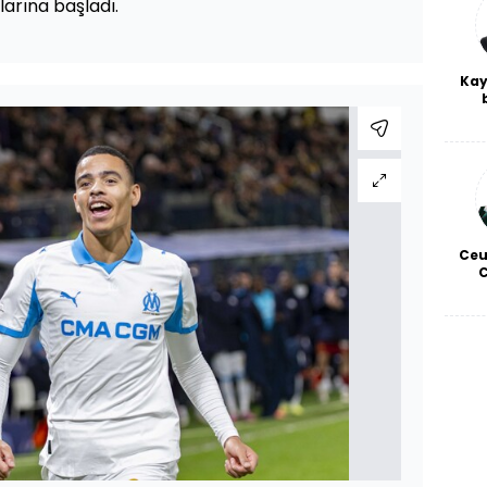
larına başladı.
Kay
De
haf
a
bl
Ceu