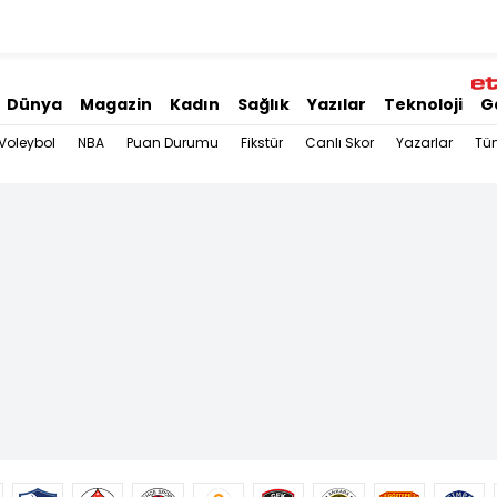
Dünya
Magazin
Kadın
Sağlık
Yazılar
Teknoloji
G
Voleybol
NBA
Puan Durumu
Fikstür
Canlı Skor
Yazarlar
Tü