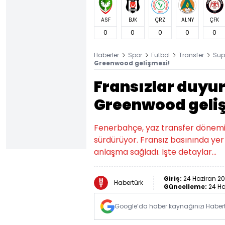
ASF
BJK
ÇRZ
ALNY
ÇFK
0
0
0
0
0
Haberler
Spor
Futbol
Transfer
Süp
Greenwood gelişmesi!
Fransızlar duyu
Greenwood geli
Fenerbahçe, yaz transfer dönemi
sürdürüyor. Fransız basınında yer
anlaşma sağladı. İşte detaylar...
Giriş:
24 Haziran 20
Habertürk
Güncelleme:
24 Ha
Google’da haber kaynağınızı Habertü