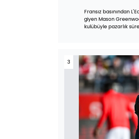
Fransız basınından L'E
giyen Mason Greenwoo
kulübüyle pazarlık sür
3