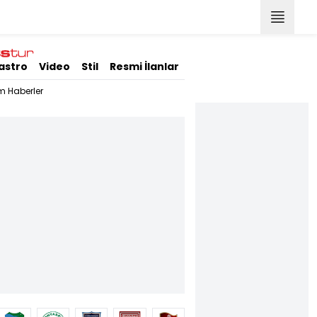
astro
Video
Stil
Resmi İlanlar
m Haberler