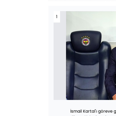
1
İsmail Kartal'ı göreve