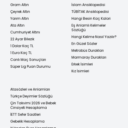
Gram Altın
İslam Ansiklopedisi
Çeyrek Altın
TÜBİTAK Ansiklopedisi
Yarım Altın
Hangi Besin Kaç Kalori
Ata Altın
Eş Anlamlı Kelimeler
Sözlüğü
Cumhuriyet Altını
Hangi Kelime Nasıl Yazılır?
22 Ayar Bilezik
En Güzel Sözler
1 Dolar Kaç TL
Metrobüs Durakları
1 Euro Kaç TL
Marmaray Durakları
Canlı Maç Sonuçları
Erkek İsimleri
Süper Lig Puan Durumu
Kız İsimleri
Atasözleri ve Anlamları
Türkçe Deyimler Sözlüğü
Çin Takvimi 2026 ve Bebek
Cinsiyeti Hesaplama
İETT Sefer Saatleri
Gebelik Hesaplama