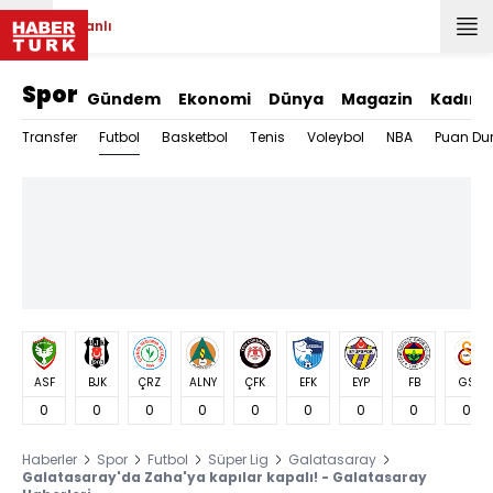
Canlı
Spor
Gündem
Ekonomi
Dünya
Magazin
Kadın
Futbol
Transfer
Basketbol
Tenis
Voleybol
NBA
Puan Du
ASF
BJK
ÇRZ
ALNY
ÇFK
EFK
EYP
FB
GS
0
0
0
0
0
0
0
0
0
Haberler
Spor
Futbol
Süper Lig
Galatasaray
Galatasaray'da Zaha'ya kapılar kapalı! - Galatasaray