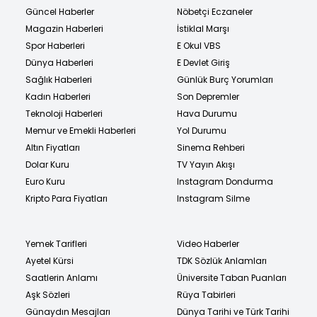
Güncel Haberler
Nöbetçi Eczaneler
Magazin Haberleri
İstiklal Marşı
Spor Haberleri
E Okul VBS
Dünya Haberleri
E Devlet Giriş
Sağlık Haberleri
Günlük Burç Yorumları
Kadın Haberleri
Son Depremler
Teknoloji Haberleri
Hava Durumu
Memur ve Emekli Haberleri
Yol Durumu
Altın Fiyatları
Sinema Rehberi
Dolar Kuru
TV Yayın Akışı
Euro Kuru
Instagram Dondurma
Kripto Para Fiyatları
Instagram Silme
Yemek Tarifleri
Video Haberler
Ayetel Kürsi
TDK Sözlük Anlamları
Saatlerin Anlamı
Üniversite Taban Puanları
Aşk Sözleri
Rüya Tabirleri
Günaydın Mesajları
Dünya Tarihi ve Türk Tarihi