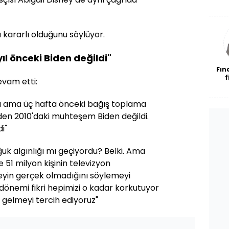
De
haf
a
bl
 kararlı olduğunu söylüyor.
l önceki Biden değildi"
Fın
f
evam etti:
ı ama üç hafta önceki bağış toplama
den 2010'daki muhteşem Biden değildi.
i"
uk algınlığı mı geçiyordu? Belki. Ama
ze 51 milyon kişinin televizyon
eyin gerçek olmadığını söylemeyi
p dönemi fikri hepimizi o kadar korkutuyor
 gelmeyi tercih ediyoruz"