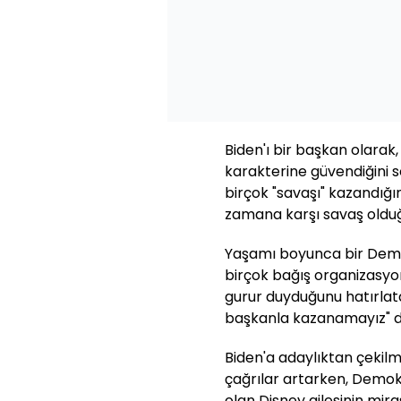
Biden'ı bir başkan olarak,
karakterine güvendiğini s
birçok "savaşı" kazandığ
zamana karşı savaş olduğu
Yaşamı boyunca bir Demo
birçok bağış organizasyo
gurur duyduğunu hatırlat
başkanla kazanamayız" d
Biden'a adaylıktan çekilme
çağrılar artarken, Demokr
olan Disney ailesinin mira