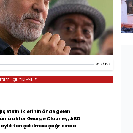
0:00
/
4:28
LERİ İÇİN TIKLAYINIZ
ş etkinliklerinin önde gelen
 ünlü aktör George Clooney, ABD
aylıktan çekilmesi çağrısında