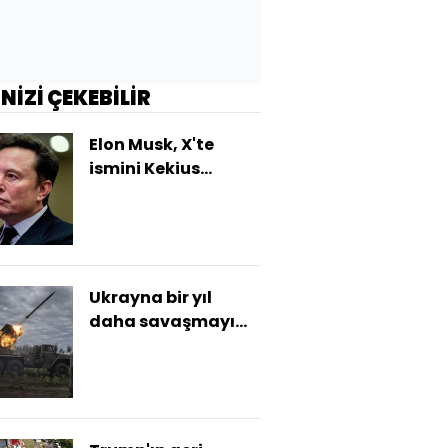
İNİZİ ÇEKEBİLİR
Elon Musk, X'te
ismini Kekius
Maximus olarak
değiştirdi
Ukrayna bir yıl
daha savaşmayı
sürdürebilir mi?