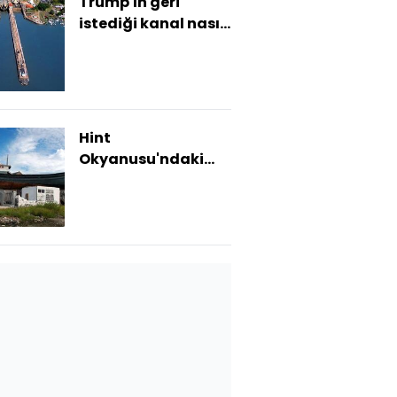
Trump'ın geri
istediği kanal nasıl
ABD kontrolüne
geçmişti?
Hint
Okyanusu'ndaki
tsunami felaketinin
20. yıl dönümü