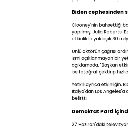
Biden cephesinden
Clooney'nin bahsettiği ba
yapılmış, Julia Roberts, B
etkinlikte yaklaşık 30 mil
Ünlü aktörün çağrısı ar
ismi açıklanmayan bir ye
açıklamada, "Başkan etkin
ise fotoğraf çektirip hızlıc
Yetkili ayrıca etkinliğin, B
İtalya'dan Los Angeles'a
belirtti.
Demokrat Parti içind
27 Haziran'daki televizy