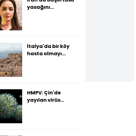
yasağını
reddedenlere garip
cezalar
İtalya'da bir köy
hasta olmayı
yasakladı
HMPV: Çin'de
yayılan virüs
nedeniyle
endişelenmeli
miyiz?