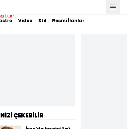
astro
Video
Stil
Resmi İlanlar
İNİZİ ÇEKEBİLİR
İran'da başörtüsü