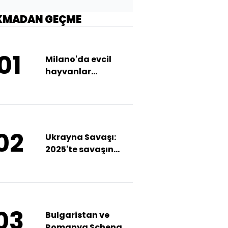
KMADAN GEÇME
01
Milano'da evcil
hayvanlar
sahiplerinin
mezarına
gömülebilecek
02
Ukrayna Savaşı:
2025'te savaşın
sonu nasıl gelebilir?
03
Bulgaristan ve
Romanya Schengen