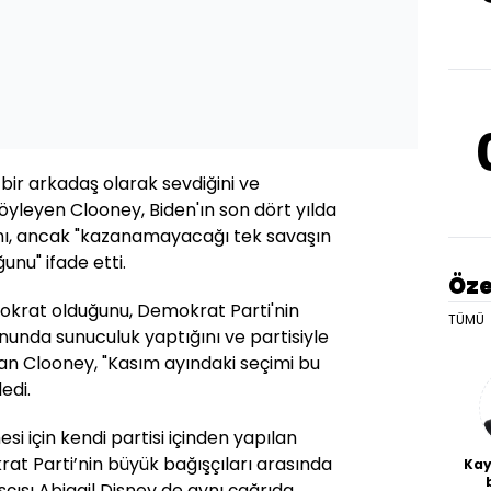
 bir arkadaş olarak sevdiğini ve
öyleyen Clooney, Biden'ın son dört yılda
ını, ancak "kazanamayacağı tek savaşın
nu" ifade etti.
Öze
krat olduğunu, Demokrat Parti'nin
TÜMÜ
nunda sunuculuk yaptığını ve partisiyle
an Clooney, "Kasım ayındaki seçimi bu
edi.
si için kendi partisi içinden yapılan
at Parti’nin büyük bağışçıları arasında
Kay
sçısı Abigail Disney de aynı çağrıda