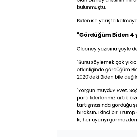
bulunmuştu.
Biden ise yarışta kalmaya
"Gördüğüm Biden 4 yı
Clooney yazısına şöyle d
"Bunu söylemek çok yıkıc
etkinliğinde gördüğüm Bi
2020'deki Biden bile değild
"Yorgun muydu? Evet. Soğ
parti liderlerimiz artık bi
tartışmasında gördüğü ş
bıraksın. İkinci bir Trum
ki, her uyarıyı görmezden