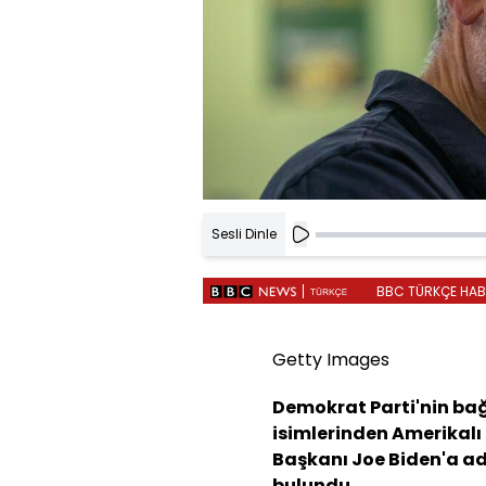
Sesli Dinle
BBC TÜRKÇE HABER
Getty Images
Demokrat Parti'nin bağı
isimlerinden Amerikalı
Başkanı Joe Biden'a ad
bulundu.