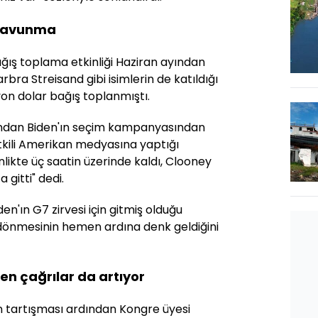
 savunma
ğış toplama etkinliği Haziran ayından
arbra Streisand gibi isimlerin de katıldığı
yon dolar bağış toplanmıştı.
dından Biden'ın seçim kampanyasından
tkili Amerikan medyasına yaptığı
likte üç saatin üzerinde kaldı, Clooney
a gitti" dedi.
iden'ın G7 zirvesi için gitmiş olduğu
 dönmesinin hemen ardına denk geldiğini
en çağrılar da artıyor
on tartışması ardından Kongre üyesi