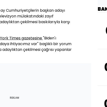
BA
n ay Cumhuriyetçilerin başkan adayı
elevizyon mülakatındaki zayıf
daylıktan çekilmesi baskılarıyla karşı
York Times gazetesine
"Biden'ı
aya ihtiyacımız var" başlıklı bir yorum
a adaylıktan çekilmesi çağrısı yapanlar
REKLAM