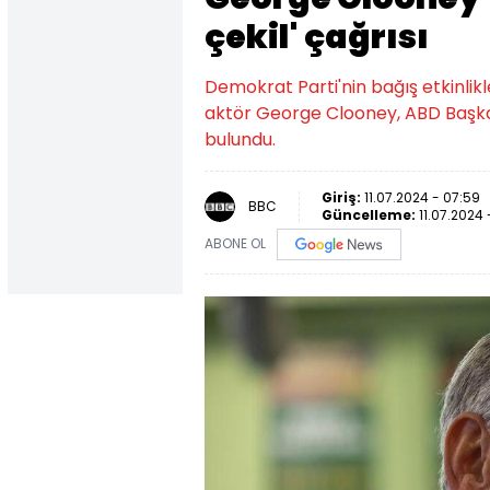
çekil' çağrısı
Demokrat Parti'nin bağış etkinlikl
aktör George Clooney, ABD Başkan
bulundu.
Giriş:
11.07.2024 - 07:59
BBC
Güncelleme:
11.07.2024 
ABONE OL