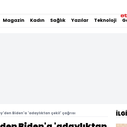
Magazin
Kadın
Sağlık
Yazılar
Teknoloji
G
İLG
'den Biden'a 'adaylıktan çekil' çağrısı
den Biden'a 'adaylıktan