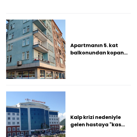
Apartmanın 5. kat
balkonundan kopan
beton parçaları park
halindeki otomobil...
Kalp krizi nedeniyle
gelen hastaya "kas
ağrısı" tanısı konup