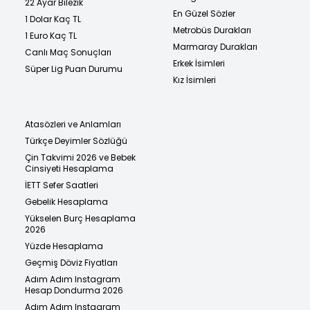
22 Ayar Bilezik
En Güzel Sözler
1 Dolar Kaç TL
Metrobüs Durakları
1 Euro Kaç TL
Marmaray Durakları
Canlı Maç Sonuçları
Erkek İsimleri
Süper Lig Puan Durumu
Kız İsimleri
Atasözleri ve Anlamları
Türkçe Deyimler Sözlüğü
Çin Takvimi 2026 ve Bebek
Cinsiyeti Hesaplama
İETT Sefer Saatleri
Gebelik Hesaplama
Yükselen Burç Hesaplama
2026
Yüzde Hesaplama
Geçmiş Döviz Fiyatları
Adım Adım Instagram
Hesap Dondurma 2026
Adım Adım Instagram