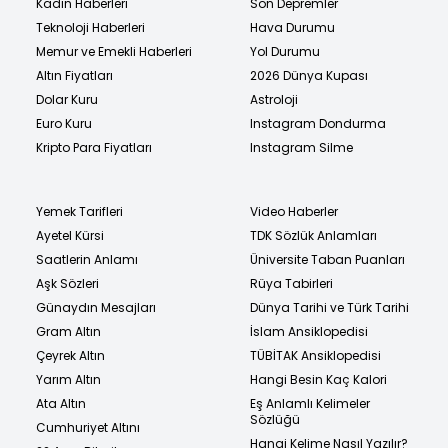
Kadın Haberleri
Son Depremler
Teknoloji Haberleri
Hava Durumu
Memur ve Emekli Haberleri
Yol Durumu
Altın Fiyatları
2026 Dünya Kupası
Dolar Kuru
Astroloji
Euro Kuru
Instagram Dondurma
Kripto Para Fiyatları
Instagram Silme
Yemek Tarifleri
Video Haberler
Ayetel Kürsi
TDK Sözlük Anlamları
Saatlerin Anlamı
Üniversite Taban Puanları
Aşk Sözleri
Rüya Tabirleri
Günaydın Mesajları
Dünya Tarihi ve Türk Tarihi
Gram Altın
İslam Ansiklopedisi
Çeyrek Altın
TÜBİTAK Ansiklopedisi
Yarım Altın
Hangi Besin Kaç Kalori
Ata Altın
Eş Anlamlı Kelimeler
Sözlüğü
Cumhuriyet Altını
Hangi Kelime Nasıl Yazılır?