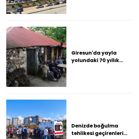
taburcu eden h...
Giresun'da yayla
yolundaki 70 yıllık
kahvehane zamana
direniyor
Denizde boğulma
tehlikesi geçirenleri