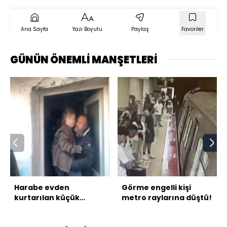
Ana Sayfa
Yazı Boyutu
Paylaş
Favoriler
GÜNÜN ÖNEMLİ MANŞETLERİ
Harabe evden
Görme engelli kişi
kurtarılan küçük
metro raylarına düştü!
Nazar'ın fotoğrafları
ortaya çıktı 3904348