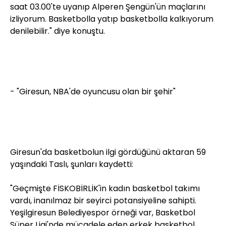
saat 03.00'te uyanıp Alperen Şengün'ün maçlarını
izliyorum. Basketbolla yatıp basketbolla kalkıyorum
denilebilir." diye konuştu.
- "Giresun, NBA'de oyuncusu olan bir şehir"
Giresun'da basketbolun ilgi gördüğünü aktaran 59
yaşındaki Taslı, şunları kaydetti:
"Geçmişte FİSKOBİRLİK'in kadın basketbol takımı
vardı, inanılmaz bir seyirci potansiyeline sahipti.
Yeşilgiresun Belediyespor örneği var, Basketbol
Süper Ligi'nde mücadele eden erkek basketbol