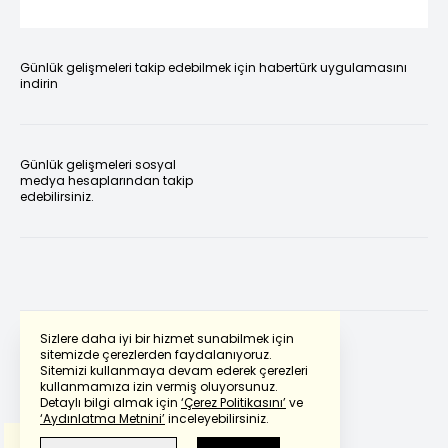
Günlük gelişmeleri takip edebilmek için habertürk uygulamasını
indirin
Günlük gelişmeleri sosyal
medya hesaplarından takip
edebilirsiniz.
Sizlere daha iyi bir hizmet sunabilmek için
sitemizde çerezlerden faydalanıyoruz.
Sitemizi kullanmaya devam ederek çerezleri
Powered by
Translate
kullanmamıza izin vermiş oluyorsunuz.
Detaylı bilgi almak için
‘Çerez Politikasını’
ve
‘Aydınlatma Metnini’
inceleyebilirsiniz.
Bu çeviride
Google Translete
kullanılmıştır.