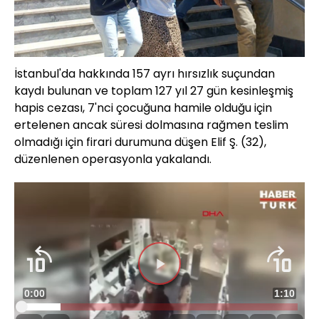
İstanbul'da hakkında 157 ayrı hırsızlık suçundan
kaydı bulunan ve toplam 127 yıl 27 gün kesinleşmiş
hapis cezası, 7'nci çocuğuna hamile olduğu için
ertelenen ancak süresi dolmasına rağmen teslim
olmadığı için firari durumuna düşen Elif Ş. (32),
düzenlenen operasyonla yakalandı.
Videoyu
Süre
0:00
Toplam
1:10
Oynat
Yüklendi
:
14.17%