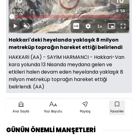
Videoyu
Süre
0:00
Toplam
6:58
Oynat
Yüklendi
:
2.37%
Süre
1x
Oynat
Sesi
Oynatma
Mini
Tam
Aç
Hızı
oynatıcı
Ekran
Hakkari'deki heyelanda yaklaşık 8 milyon
metreküp toprağın hareket ettiği belirlendi
HAKKARİ (AA) - SAYİM HARMANCI - Hakkari-Van
kara yolunda 13 Nisanda meydana gelen ve
etkileri halen devam eden heyelanda yaklaşık 8
milyon metreküp toprağın hareket ettiği
belirlendi. (AA)
Ana Sayfa
Yazı Boyutu
Paylaş
Favoriler
GÜNÜN ÖNEMLİ MANŞETLERİ