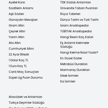
Ayetel Kürsi
TDK Sözlük Anlamları
Saatlerin Anlamı
Üniversite Taban Puanları
Aşk Sözleri
Rüya Tabirleri
Günaydın Mesajları
Dünya Tarihi ve Türk Tarihi
Gram Altın
İslam Ansiklopedisi
Çeyrek Altın
TÜBİTAK Ansiklopedisi
Yarım Altın
Hangi Besin Kaç Kalori
Ata Altın
Eş Anlamlı Kelimeler
Sözlüğü
Cumhuriyet Altını
Hangi Kelime Nasıl Yazılır?
22 Ayar Bilezik
En Güzel Sözler
1 Dolar Kaç TL
Metrobüs Durakları
1 Euro Kaç TL
Marmaray Durakları
Canlı Maç Sonuçları
Erkek İsimleri
Süper Lig Puan Durumu
Kız İsimleri
Atasözleri ve Anlamları
Türkçe Deyimler Sözlüğü