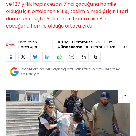
ve 127 yıllık hapis cezası 7'nci çocuğuna hamile
olduğu için ertelenen Elif Ş., teslim olmadığı için firari
durumuna düştü. Yakalanan firarinin ise 8'inci
çocuğuna hamile olduğu ortaya çıktı
Demirören
Giriş:
01 Temmuz 2026 - 11:02
Haber Ajansı
Güncelleme:
01 Temmuz 2026 - 11:02
Google’da haber kaynağınızı Habertürk olarak seçmek
için tıklayın