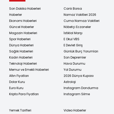
Son Dakika Haberleri
Canlı Borsa
Haberler
Namaz Vakitleri 2026
Ekonomi Haberleri
Cuma Namazı Vakitleri
Güncel Haberler
Nöbetçi Eczaneler
Magazin Haberleri
İstiklal Marşı
Spor Haberleri
E Okul VBS
Dünya Haberleri
E Devlet Giriş
Sağlık Haberleri
Günlük Burç Yorumları
Kadın Haberleri
Son Depremler
Teknoloji Haberleri
Hava Durumu
Memur ve Emekli Haberleri
Yol Durumu
Altın Fiyatları
2026 Dünya Kupası
Dolar Kuru
Astroloji
Euro Kuru
Instagram Dondurma
Kripto Para Fiyatları
Instagram Silme
Yemek Tarifleri
Video Haberler