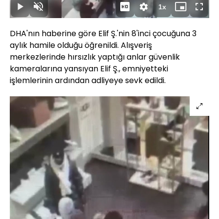
Süre
1x
Oynat
Sesi
Oynatma
Mini
Tam
Aç
Hızı
oynatıcı
Ekran
DHA'nın haberine göre Elif Ş.'nin 8'inci çocuğuna 3
aylık hamile olduğu öğrenildi. Alışveriş
merkezlerinde hırsızlık yaptığı anlar güvenlik
kameralarına yansıyan Elif Ş., emniyetteki
işlemlerinin ardından adliyeye sevk edildi.