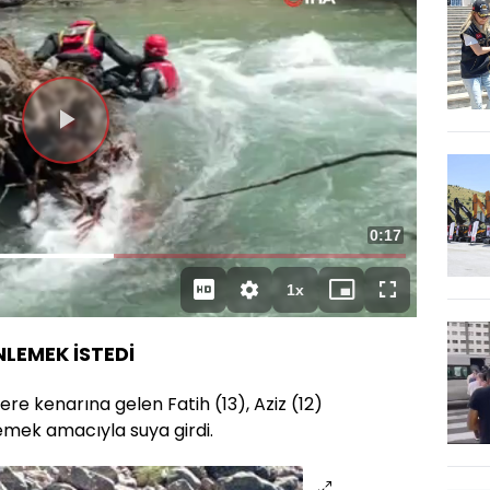
Videoyu
Oynat
Toplam
0:17
Süre
1x
Oynatma
Mini
Tam
Hızı
oynatıcı
Ekran
NLEMEK İSTEDİ
dere kenarına gelen Fatih (13), Aziz (12)
lemek amacıyla suya girdi.