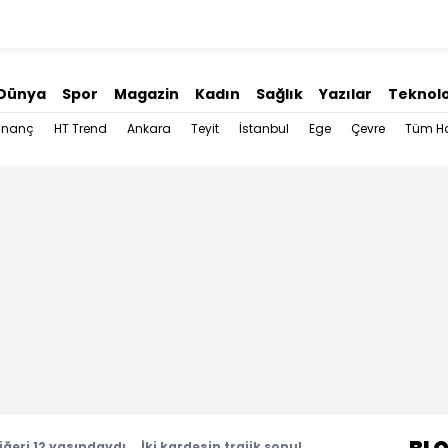
Dünya
Spor
Magazin
Kadın
Sağlık
Yazılar
Teknolo
İnanç
HT Trend
Ankara
Teyit
İstanbul
Ege
Çevre
Tüm Ha
 diğeri 12 yaşındaydı... İki kardeşin trajik sonu!