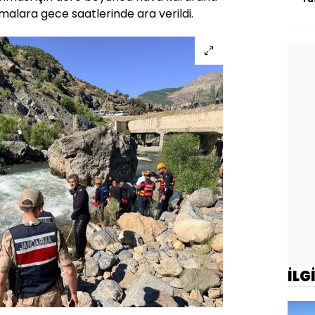
alara gece saatlerinde ara verildi.
İLG