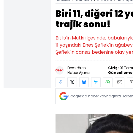
Biri 11, diğeri 12
trajik sonu!
Bitlis'in Mutki ilçesinde, babalarıy
11 yaşındaki Enes Şeflek'in ağabe
Şeflek'in cansız bedenine olay yer
Demirören
Giriş:
01 Tem
Haber Ajansı
Güncelleme
Google’da haber kaynağınızı Habertü