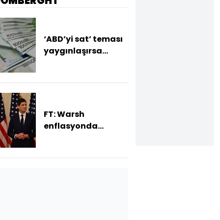
OOMBERGHT
‘ABD’yi sat’ teması
yaygınlaşırsa
euroda değerlenme
bekleniyor
FT: Warsh
enflasyonda
yükseliş sürerse faiz
artırımına hazır