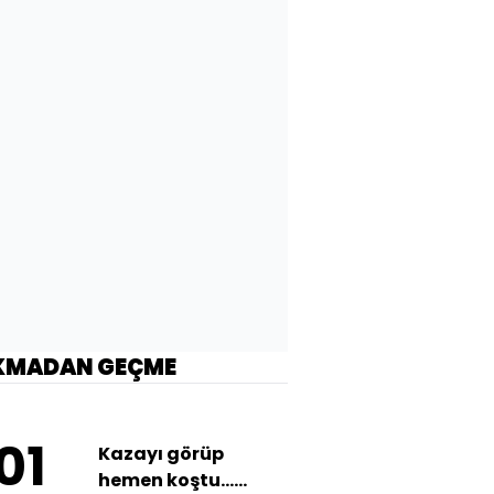
KMADAN GEÇME
01
Kazayı görüp
hemen koştu...