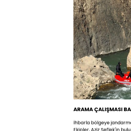
ARAMA ÇALIŞMASI BA
İhbarla bölgeye jandarma,
Ekipler, Aziz Şeflek'in b