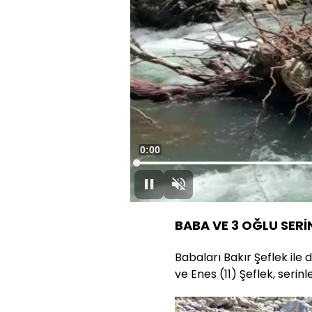
Süre
0:00
Yüklendi
:
57.04%
Oynat
Sesi
Aç
BABA VE 3 OĞLU SERİ
Babaları Bakır Şeflek ile 
ve Enes (11) Şeflek, serin