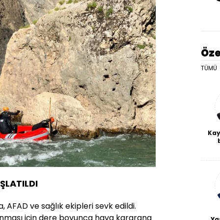
Öze
TÜMÜ
Kay
De
haf
a
bl
ŞLATILDI
 AFAD ve sağlık ekipleri sevk edildi.
ulunması için dere boyunca hava kararana
Ya