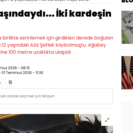
BL
 yaşındaydı... İki kardeşin
la birlikte serinlemek için girdikleri derede boğulan
yi 12 yaşındaki Aziz Şeflek kaybolmuştu. Ağabey
ine 100 metre uzaklıkta ulaşıldı
muz 2026 - 08:13
:
01 Temmuz 2026 - 11:30
rk olarak seçmek için tıklayın