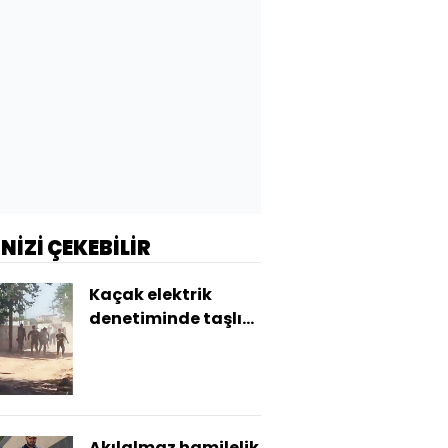
İNİZİ ÇEKEBİLİR
Kaçak elektrik
denetiminde taşlı
saldırı!
Akılalmaz hamilelik