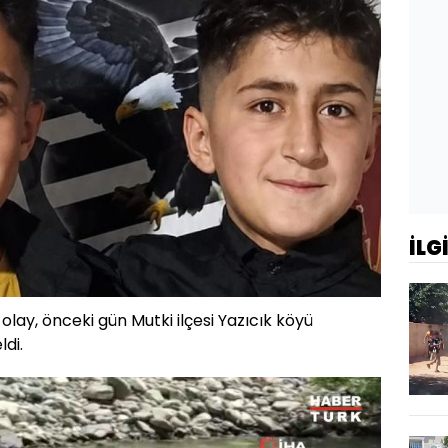
İLG
 olay, önceki gün Mutki ilçesi Yazıcık köyü
di.