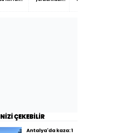
ve Türkiye
kadın sağlığına
uzanan bir
hikâye…
İNİZİ ÇEKEBİLİR
Antalya'da kaza: 1