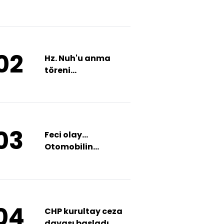
Yardım etmek için
öldü!
02
Hz. Nuh'u anma
töreni
düzenlenecek
03
Feci olay...
Otomobilin
camından sarktı!
04
CHP kurultay ceza
davası başladı