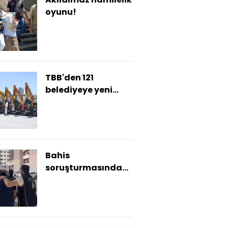
oyunu!
TBB'den 121
belediyeye yeni
hizmet aracı
Bahis
soruşturmasında
gözaltı 118 oldu