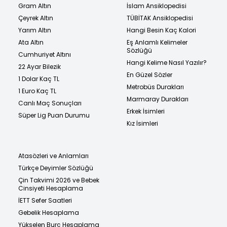
Gram Altın
İslam Ansiklopedisi
Çeyrek Altın
TÜBİTAK Ansiklopedisi
Yarım Altın
Hangi Besin Kaç Kalori
Ata Altın
Eş Anlamlı Kelimeler
Sözlüğü
Cumhuriyet Altını
Hangi Kelime Nasıl Yazılır?
22 Ayar Bilezik
En Güzel Sözler
1 Dolar Kaç TL
Metrobüs Durakları
1 Euro Kaç TL
Marmaray Durakları
Canlı Maç Sonuçları
Erkek İsimleri
Süper Lig Puan Durumu
Kız İsimleri
Atasözleri ve Anlamları
Türkçe Deyimler Sözlüğü
Çin Takvimi 2026 ve Bebek
Cinsiyeti Hesaplama
İETT Sefer Saatleri
Gebelik Hesaplama
Yükselen Burç Hesaplama