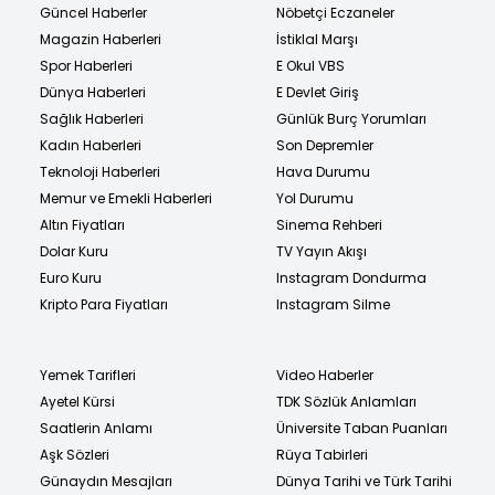
Güncel Haberler
Nöbetçi Eczaneler
Magazin Haberleri
İstiklal Marşı
Spor Haberleri
E Okul VBS
Dünya Haberleri
E Devlet Giriş
Sağlık Haberleri
Günlük Burç Yorumları
Kadın Haberleri
Son Depremler
Teknoloji Haberleri
Hava Durumu
Memur ve Emekli Haberleri
Yol Durumu
Altın Fiyatları
Sinema Rehberi
Dolar Kuru
TV Yayın Akışı
Euro Kuru
Instagram Dondurma
Kripto Para Fiyatları
Instagram Silme
Yemek Tarifleri
Video Haberler
Ayetel Kürsi
TDK Sözlük Anlamları
Saatlerin Anlamı
Üniversite Taban Puanları
Aşk Sözleri
Rüya Tabirleri
Günaydın Mesajları
Dünya Tarihi ve Türk Tarihi