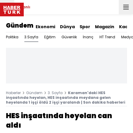
Canlı
Gündem
Ekonomi
Dünya
Spor
Magazin
Kadın
3.Sayfa
Politika
Eğitim
Güvenlik
İnanç
HT Trend
Medy
Haberler
Gündem
3. Sayfa
Karaman'daki HES
inşaatında heyelan, HES inşaatında meydana gelen
heyelanda 1 işçi öldü 2 işçi yaralandı | Son dakika haberleri
HES inşaatında heyelan can
aldı