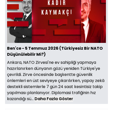
Yüklendi
:
1.27%
Sesi
Oynatma
Aç
Hızı
Ben'ce - 5 Temmuz 2026 (Türkiyesiz Bir NATO
Düşünülebilir Mi?)
Ankara, NATO Zirvesi'ne ev sahipliği yapmaya
hazırlanırken dünyanın gözü yeniden Türkiye'ye
çevrildi. Zirve öncesinde başkentte güvenlik
önlemleri en üst seviyeye çıkarılırken, yapay zekâ
destekli sistemlerle 7 gün 24 saat kesintisiz takip
yapılması planlanıyor. Diplomasi trafiğinin hız
kazandığı sü...
Daha Fazla Göster