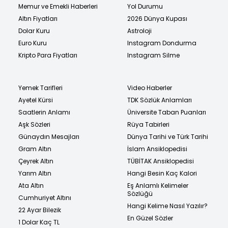
Memur ve Emekli Haberleri
Yol Durumu
Altın Fiyatları
2026 Dünya Kupası
Dolar Kuru
Astroloji
Euro Kuru
Instagram Dondurma
Kripto Para Fiyatları
Instagram Silme
Yemek Tarifleri
Video Haberler
Ayetel Kürsi
TDK Sözlük Anlamları
Saatlerin Anlamı
Üniversite Taban Puanları
Aşk Sözleri
Rüya Tabirleri
Günaydın Mesajları
Dünya Tarihi ve Türk Tarihi
Gram Altın
İslam Ansiklopedisi
Çeyrek Altın
TÜBİTAK Ansiklopedisi
Yarım Altın
Hangi Besin Kaç Kalori
Ata Altın
Eş Anlamlı Kelimeler
Sözlüğü
Cumhuriyet Altını
Hangi Kelime Nasıl Yazılır?
22 Ayar Bilezik
En Güzel Sözler
1 Dolar Kaç TL