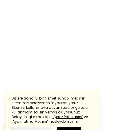
Sizlere daha iyi bir hizmet sunabilmek için
sitemizde çerezlerden faydalanıyoruz.
Sitemizi kullanmaya devam ederek çerezleri
Powered by
Translate
kullanmamıza izin vermiş oluyorsunuz.
Detaylı bilgi almak için
‘Çerez Politikasını’
ve
‘Aydınlatma Metnini’
inceleyebilirsiniz.
Bu çeviride
Google Translete
kullanılmıştır.