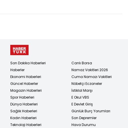
Sanayii Forumu ile
ne olacak?
başladı
Son Dakika Haberleri
Canlı Borsa
Haberler
Namaz Vakitleri 2026
Ekonomi Haberleri
Cuma Namazı Vakitleri
Güncel Haberler
Nöbetçi Eczaneler
Magazin Haberleri
İstiklal Marşı
Spor Haberleri
E Okul VBS
Dünya Haberleri
E Devlet Giriş
Sağlık Haberleri
Günlük Burç Yorumları
Kadın Haberleri
Son Depremler
Teknoloji Haberleri
Hava Durumu