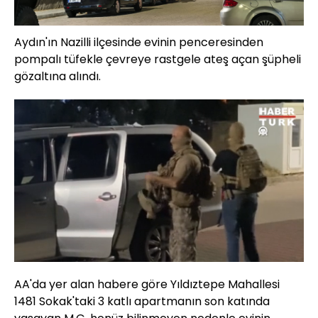
Aydın'ın Nazilli ilçesinde evinin penceresinden
pompalı tüfekle çevreye rastgele ateş açan şüpheli
gözaltına alındı.
Yüklendi
:
63.44%
Sesi
Oynatma
Aç
Hızı
AA'da yer alan habere göre Yıldıztepe Mahallesi
1481 Sokak'taki 3 katlı apartmanın son katında