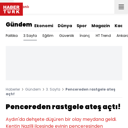
Canlı
Gündem
Ekonomi
Dünya
Spor
Magazin
Kadın
3.Sayfa
Politika
Eğitim
Güvenlik
İnanç
HT Trend
Ankar
Haberler
Gündem
3. Sayfa
Pencereden rastgele ateş
açtı!
Pencereden rastgele ateş açtı!
Aydın'da dehşete düşüren bir olay meydana geldi.
Kentin Nazilli ilçesinde evinin penceresinden