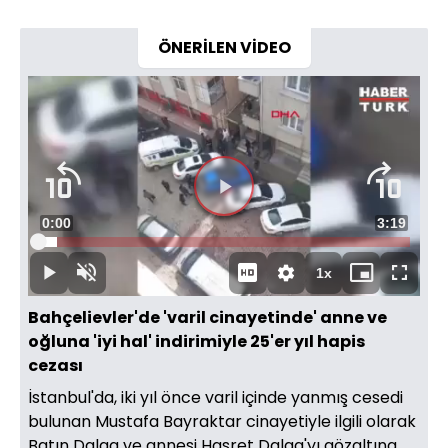
ÖNERİLEN VİDEO
Videoyu
Süre
0:00
Toplam
3:19
Oynat
Yüklendi
:
4.98%
Süre
1x
Oynat
Sesi
Oynatma
Mini
Tam
Aç
Hızı
oynatıcı
Ekran
Bahçelievler'de 'varil cinayetinde' anne ve
oğluna 'iyi hal' indirimiyle 25'er yıl hapis
cezası
İstanbul'da, iki yıl önce varil içinde yanmış cesedi
bulunan Mustafa Bayraktar cinayetiyle ilgili olarak
Batın Dalga ve annesi Hasret Dalga'yı gözaltına