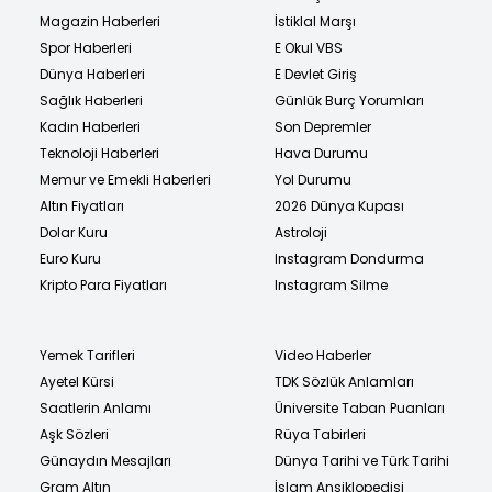
Magazin Haberleri
İstiklal Marşı
Spor Haberleri
E Okul VBS
Dünya Haberleri
E Devlet Giriş
Sağlık Haberleri
Günlük Burç Yorumları
Kadın Haberleri
Son Depremler
Teknoloji Haberleri
Hava Durumu
Memur ve Emekli Haberleri
Yol Durumu
Altın Fiyatları
2026 Dünya Kupası
Dolar Kuru
Astroloji
Euro Kuru
Instagram Dondurma
Kripto Para Fiyatları
Instagram Silme
Yemek Tarifleri
Video Haberler
Ayetel Kürsi
TDK Sözlük Anlamları
Saatlerin Anlamı
Üniversite Taban Puanları
Aşk Sözleri
Rüya Tabirleri
Günaydın Mesajları
Dünya Tarihi ve Türk Tarihi
Gram Altın
İslam Ansiklopedisi