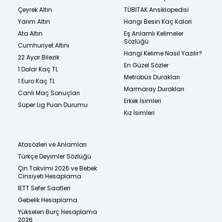
Çeyrek Altın
TÜBİTAK Ansiklopedisi
Yarım Altın
Hangi Besin Kaç Kalori
Ata Altın
Eş Anlamlı Kelimeler
Sözlüğü
Cumhuriyet Altını
Hangi Kelime Nasıl Yazılır?
22 Ayar Bilezik
En Güzel Sözler
1 Dolar Kaç TL
Metrobüs Durakları
1 Euro Kaç TL
Marmaray Durakları
Canlı Maç Sonuçları
Erkek İsimleri
Süper Lig Puan Durumu
Kız İsimleri
Atasözleri ve Anlamları
Türkçe Deyimler Sözlüğü
Çin Takvimi 2026 ve Bebek
Cinsiyeti Hesaplama
İETT Sefer Saatleri
Gebelik Hesaplama
Yükselen Burç Hesaplama
2026