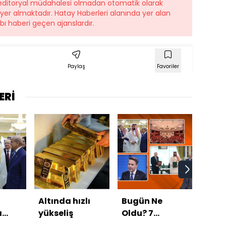
r editoryal müdahalesi olmadan otomatik olarak
e yer almaktadır. Hatay Haberleri alanında yer alan
ı haberi geçen ajanslardır.
Paylaş
Favoriler
ERİ
Altında hızlı
Bugün Ne
Komi
ı
yükseliş
Oldu? 7
aşa
ı
Ağustos 2026
başl