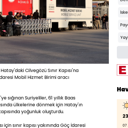
İsk
Pay
Yay
atay'daki Cilvegözü Sınır Kapısı'na
 İdaresi Mobil Hizmet Birimi aracı
Ha
ye sığınan Suriyeliler, 61 yıllık Baas
asında ülkelerine dönmek için Hatay'ın
 kapısında yoğunluk oluşturdu.
23
 için sınır kapısı yakınında Göç İdaresi
07