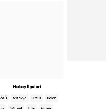
Hatay İlçeleri
ınözü
Antakya
Arsuz
Belen
ne
Dörtyol
Erzin
Hassa