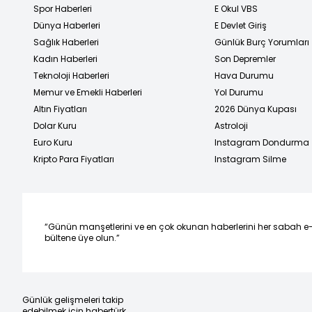
Spor Haberleri
E Okul VBS
Dünya Haberleri
E Devlet Giriş
Sağlık Haberleri
Günlük Burç Yorumları
Kadın Haberleri
Son Depremler
Teknoloji Haberleri
Hava Durumu
Memur ve Emekli Haberleri
Yol Durumu
Altın Fiyatları
2026 Dünya Kupası
Dolar Kuru
Astroloji
Euro Kuru
Instagram Dondurma
Kripto Para Fiyatları
Instagram Silme
“Günün manşetlerini ve en çok okunan haberlerini her sabah e
bültene üye olun.”
Günlük gelişmeleri takip
edebilmek için habertürk