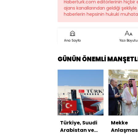
Haberturk.com editörlerinin hiçbi
ajans kanallarından geldiği şekliyl
haberlerin hepsinin hukuki muhatab
Ana Sayfa
Yazı Boyutu
GÜNÜN ÖNEMLİ MANŞETL
Türkiye, Suudi
Mekke
Arabistan ve
Anlaşmas
Pakistan'dan
nasıl yank