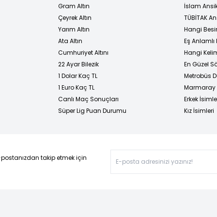
Gram Altın
İslam Ansi
Çeyrek Altın
TÜBİTAK An
Yarım Altın
Hangi Besi
Ata Altın
Eş Anlamlı 
Cumhuriyet Altını
Hangi Kelim
22 Ayar Bilezik
En Güzel Sö
1 Dolar Kaç TL
Metrobüs D
1 Euro Kaç TL
Marmaray D
Canlı Maç Sonuçları
Erkek İsimle
Süper Lig Puan Durumu
Kız İsimleri
-postanızdan takip etmek için