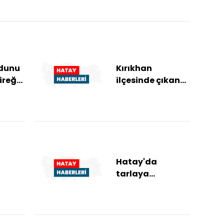
haberleri
rdunu
Kırıkhan
direğe
ilçesinde çıkan
f
örtü yangını
söndürüldü
Hatay'da
tarlaya
giren
yuvarlanan
ğal
otomobildeki 2
nına
kişi yaralandı