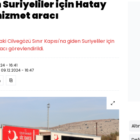
 Suriyeliler için Hatay
hizmet aracı
 Cilvegözü Sınır Kapısı'na giden Suriyeliler için
cı görevlendirildi.
24 - 16:41
:
09.12.2024 - 16:47
Alt
Def