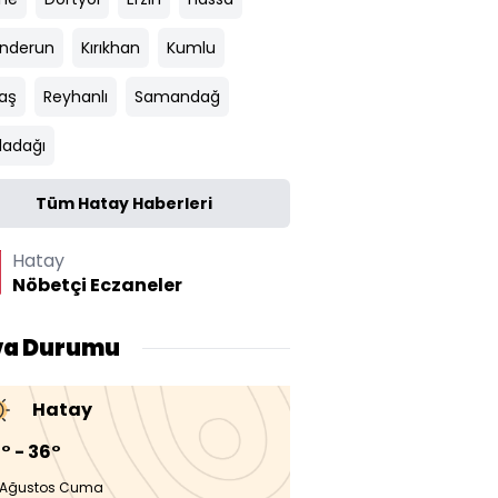
enderun
Kırıkhan
Kumlu
aş
Reyhanlı
Samandağ
ladağı
Tüm Hatay Haberleri
Hatay
Nöbetçi Eczaneler
va Durumu
Hatay
° - 36°
 Ağustos Cuma