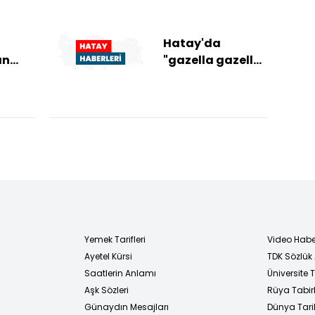
a
Hatay'da
an
"gazella gazella"
türü dağ ceylanı
fotokapanla
görüntülendi
Yemek Tarifleri
Video Habe
Ayetel Kürsi
TDK Sözlük
i
Saatlerin Anlamı
Üniversite
Aşk Sözleri
Rüya Tabirl
Günaydın Mesajları
Dünya Tarih