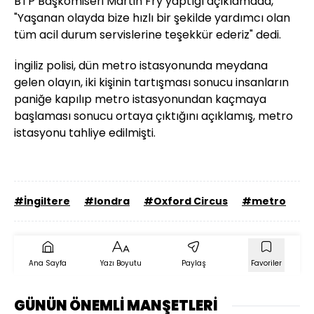
BTP Başkomiseri Martin Fry yaptığı açıklamada,
"Yaşanan olayda bize hızlı bir şekilde yardımcı olan
tüm acil durum servislerine teşekkür ederiz" dedi.
İngiliz polisi, dün metro istasyonunda meydana
gelen olayın, iki kişinin tartışması sonucu insanların
paniğe kapılıp metro istasyonundan kaçmaya
başlaması sonucu ortaya çıktığını açıklamış, metro
istasyonu tahliye edilmişti.
#İngiltere
#londra
#Oxford Circus
#metro
#T
Ana Sayfa
Yazı Boyutu
Paylaş
Favoriler
GÜNÜN ÖNEMLİ MANŞETLERİ