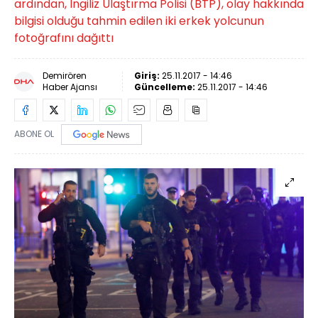
ardından, İngiliz Ulaştırma Polisi (BTP), olay hakkında
bilgisi olduğu tahmin edilen iki erkek yolcunun
fotoğrafını dağıttı
Demirören
Giriş:
25.11.2017 - 14:46
Haber Ajansı
Güncelleme:
25.11.2017 - 14:46
ABONE OL