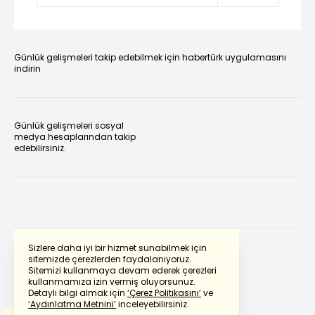
Günlük gelişmeleri takip edebilmek için habertürk uygulamasını
indirin
Günlük gelişmeleri sosyal
medya hesaplarından takip
edebilirsiniz.
Sizlere daha iyi bir hizmet sunabilmek için
sitemizde çerezlerden faydalanıyoruz.
Sitemizi kullanmaya devam ederek çerezleri
Powered by
Translate
kullanmamıza izin vermiş oluyorsunuz.
Detaylı bilgi almak için
‘Çerez Politikasını’
ve
‘Aydınlatma Metnini’
inceleyebilirsiniz.