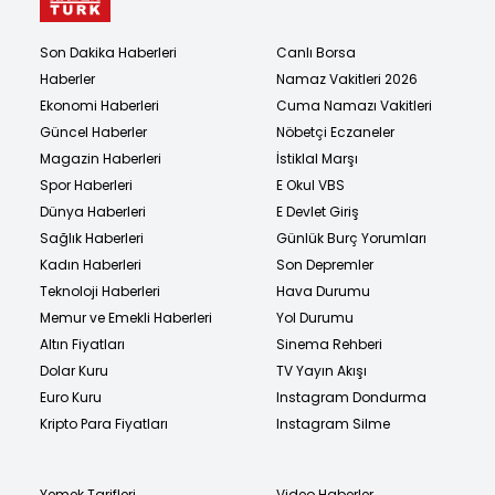
Son Dakika Haberleri
Canlı Borsa
Haberler
Namaz Vakitleri 2026
Ekonomi Haberleri
Cuma Namazı Vakitleri
Güncel Haberler
Nöbetçi Eczaneler
Magazin Haberleri
İstiklal Marşı
Spor Haberleri
E Okul VBS
Dünya Haberleri
E Devlet Giriş
Sağlık Haberleri
Günlük Burç Yorumları
Kadın Haberleri
Son Depremler
Teknoloji Haberleri
Hava Durumu
Memur ve Emekli Haberleri
Yol Durumu
Altın Fiyatları
Sinema Rehberi
Dolar Kuru
TV Yayın Akışı
Euro Kuru
Instagram Dondurma
Kripto Para Fiyatları
Instagram Silme
Yemek Tarifleri
Video Haberler