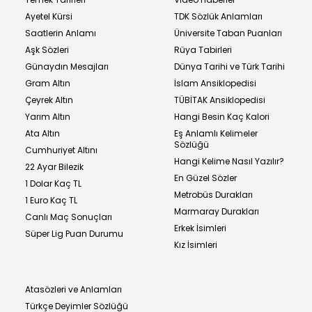
Ayetel Kürsi
TDK Sözlük Anlamları
Saatlerin Anlamı
Üniversite Taban Puanları
Aşk Sözleri
Rüya Tabirleri
Günaydın Mesajları
Dünya Tarihi ve Türk Tarihi
Gram Altın
İslam Ansiklopedisi
Çeyrek Altın
TÜBİTAK Ansiklopedisi
Yarım Altın
Hangi Besin Kaç Kalori
Ata Altın
Eş Anlamlı Kelimeler
Sözlüğü
Cumhuriyet Altını
Hangi Kelime Nasıl Yazılır?
22 Ayar Bilezik
En Güzel Sözler
1 Dolar Kaç TL
Metrobüs Durakları
1 Euro Kaç TL
Marmaray Durakları
Canlı Maç Sonuçları
Erkek İsimleri
Süper Lig Puan Durumu
Kız İsimleri
Atasözleri ve Anlamları
Türkçe Deyimler Sözlüğü