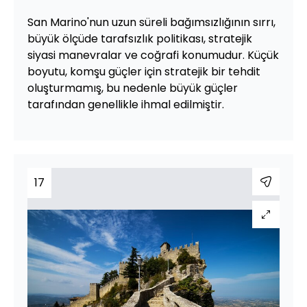
San Marino'nun uzun süreli bağımsızlığının sırrı,
büyük ölçüde tarafsızlık politikası, stratejik
siyasi manevralar ve coğrafi konumudur. Küçük
boyutu, komşu güçler için stratejik bir tehdit
oluşturmamış, bu nedenle büyük güçler
tarafından genellikle ihmal edilmiştir.
17