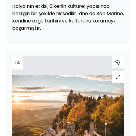
İtalya’nın etkisi, ülkenin kültürel yapısında
belirgin bir şekilde hissedilir. Yine de San Marino,
kendine özgü tarihini ve kültürünü korumayı
başarmıştır.
14