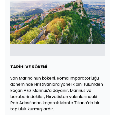
TARİHİ VE KÖKENİ
San Marino'nun kökeni, Roma İmparatorluğu
döneminde Hristiyanlara yönelik dini zulümden
kaçan Aziz Marinus’a dayanır. Marinus ve
beraberindekiler, Hırvatistan yakınlarındaki
Rab Adası’ndan kaçarak Monte Titano’da bir
topluluk kurmuşlardır.