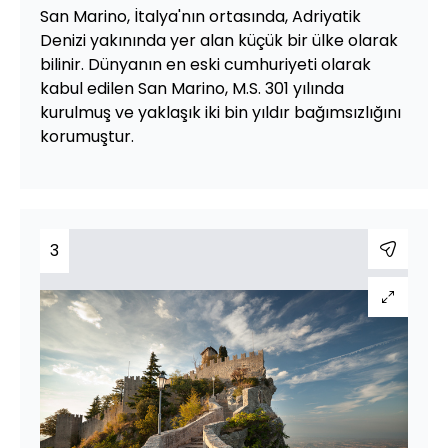
San Marino, İtalya'nın ortasında, Adriyatik
Denizi yakınında yer alan küçük bir ülke olarak
bilinir. Dünyanın en eski cumhuriyeti olarak
kabul edilen San Marino, M.S. 301 yılında
kurulmuş ve yaklaşık iki bin yıldır bağımsızlığını
korumuştur.
3