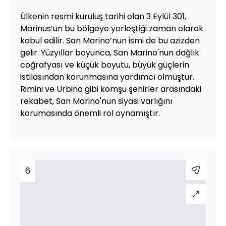
Ülkenin resmi kuruluş tarihi olan 3 Eylül 301,
Marinus’un bu bölgeye yerleştiği zaman olarak
kabul edilir. San Marino’nun ismi de bu azizden
gelir. Yüzyıllar boyunca, San Marino'nun dağlık
coğrafyası ve küçük boyutu, büyük güçlerin
istilasından korunmasına yardımcı olmuştur.
Rimini ve Urbino gibi komşu şehirler arasındaki
rekabet, San Marino'nun siyasi varlığını
korumasında önemli rol oynamıştır.
6