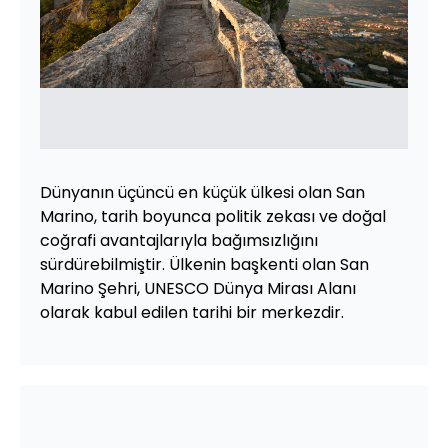
Dünyanın üçüncü en küçük ülkesi olan San
Marino, tarih boyunca politik zekası ve doğal
coğrafi avantajlarıyla bağımsızlığını
sürdürebilmiştir. Ülkenin başkenti olan San
Marino Şehri, UNESCO Dünya Mirası Alanı
olarak kabul edilen tarihi bir merkezdir.