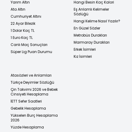
Yarım Altın
Hangi Besin Kaç Kalori
Ata Altın
Eş Anlamlı Kelimeler
Sözlüğü
Cumhuriyet Altını
Hangi Kelime Nasıl Yazılır?
22 Ayar Bilezik
En Güzel Sözler
1 Dolar Kaç TL
Metrobüs Durakları
1 Euro Kaç TL
Marmaray Durakları
Canlı Maç Sonuçları
Erkek İsimleri
Süper Lig Puan Durumu
Kız İsimleri
Atasözleri ve Anlamları
Türkçe Deyimler Sözlüğü
Çin Takvimi 2026 ve Bebek
Cinsiyeti Hesaplama
İETT Sefer Saatleri
Gebelik Hesaplama
Yükselen Burç Hesaplama
2026
Yüzde Hesaplama