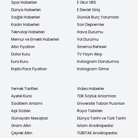
Spor Haberleri
E Okul VBS
Dünya Haberleri
E Devlet Giriş
Sağlık Haberleri
Günlük Burç Yorumları
Kadın Haberleri
Son Depremler
Teknoloji Haberleri
Hava Durumu
Memur ve Emekli Haberleri
Yol Durumu
Altın Fiyatları
Sinema Rehberi
Dolar Kuru
TV Yayın Akışı
Euro Kuru
Instagram Dondurma
Kripto Para Fiyatları
Instagram Silme
Yemek Tarifleri
Video Haberler
Ayetel Kürsi
TDK Sözlük Anlamları
Saatlerin Anlamı
Üniversite Taban Puanları
Aşk Sözleri
Rüya Tabirleri
Günaydın Mesajları
Dünya Tarihi ve Türk Tarihi
Gram Altın
İslam Ansiklopedisi
Çeyrek Altın
TÜBİTAK Ansiklopedisi