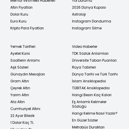
Memur ve Emekli Haberleri
Yol Durumu
Altın Fiyatları
2026 Dünya Kupası
Dolar Kuru
Astroloji
Euro Kuru
Instagram Dondurma
Kripto Para Fiyatları
Instagram Silme
Yemek Tarifleri
Video Haberler
Ayetel Kürsi
TDK Sözlük Anlamları
Saatlerin Anlamı
Üniversite Taban Puanları
Aşk Sözleri
Rüya Tabirleri
Günaydın Mesajları
Dünya Tarihi ve Türk Tarihi
Gram Altın
İslam Ansiklopedisi
Çeyrek Altın
TÜBİTAK Ansiklopedisi
Yarım Altın
Hangi Besin Kaç Kalori
Ata Altın
Eş Anlamlı Kelimeler
Sözlüğü
Cumhuriyet Altını
Hangi Kelime Nasıl Yazılır?
22 Ayar Bilezik
En Güzel Sözler
1 Dolar Kaç TL
Metrobüs Durakları