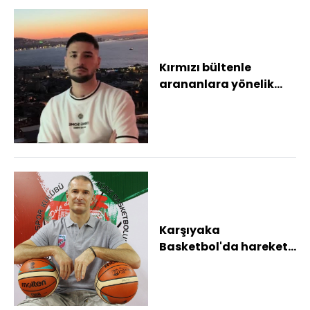
Kırmızı bültenle
arananlara yönelik
şarkı sözü yazdığı
iddia edilen Erol Ca...
Karşıyaka
Basketbol'da hareketli
günler yaşanıyor