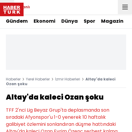
Canlı
Gündem
Ekonomi
Dünya
Spor
Magazin
Haberler
Yerel Haberler
İzmir Haberleri
Altay'da kaleci
Ozan şoku
Altay'da kaleci Ozan şoku
TFF 2'nci Lig Beyaz Grup'ta deplasmanda son
sıradaki Afyonspor'u 1-0 yenerek 10 haftalık
galibiyet özlemini sonlandıran düşme hattındaki
Altay'da kaleci Ozan Evrim Özenç serbest kalma