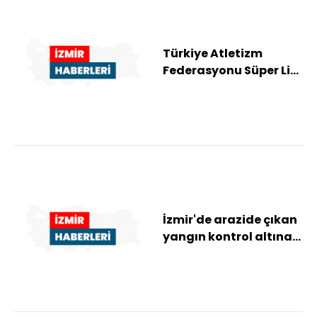
Türkiye Atletizm
Federasyonu Süper Lig
final müsabakaları,
İzmir'de tamamla...
İzmir'de arazide çıkan
yangın kontrol altına
alındı