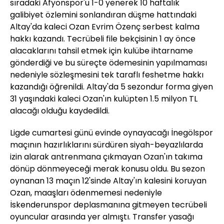
sıradaki Afyonspor'u 1-0 yenerek 10 haftalık
galibiyet özlemini sonlandıran düşme hattındaki
Altay'da kaleci Ozan Evrim Özenç serbest kalma
hakkı kazandı. Tecrübeli file bekçisinin 1 ay önce
alacaklarını tahsil etmek için kulübe ihtarname
gönderdiği ve bu süreçte ödemesinin yapılmaması
nedeniyle sözleşmesini tek taraflı feshetme hakkı
kazandığı öğrenildi. Altay'da 5 sezondur forma giyen
31 yaşındaki kaleci Ozan'ın kulüpten 1.5 milyon TL
alacağı olduğu kaydedildi.
Ligde cumartesi günü evinde oynayacağı İnegölspor
maçının hazırlıklarını sürdüren siyah-beyazlılarda
izin alarak antrenmana çıkmayan Ozan'ın takıma
dönüp dönmeyeceği merak konusu oldu. Bu sezon
oynanan 13 maçın 12'sinde Altay'ın kalesini koruyan
Ozan, maaşları ödenmemesi nedeniyle
İskenderunspor deplasmanına gitmeyen tecrübeli
oyuncular arasında yer almıştı. Transfer yasağı