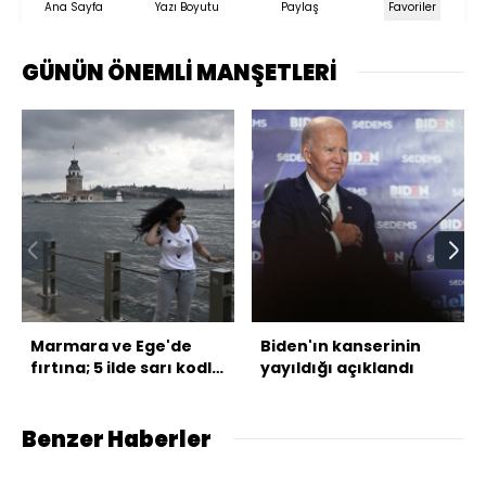
Ana Sayfa
Yazı Boyutu
Paylaş
Favoriler
GÜNÜN ÖNEMLİ MANŞETLERİ
Marmara ve Ege'de
Biden'ın kanserinin
fırtına; 5 ilde sarı kodlu
yayıldığı açıklandı
uyarı!
Benzer Haberler