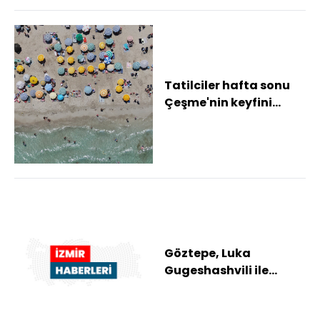
Tatilciler hafta sonu
Çeşme'nin keyfini
çıkardı Sıcak havanın
etkisiyle Çeş...
Göztepe, Luka
Gugeshashvili ile
ilgileniyor