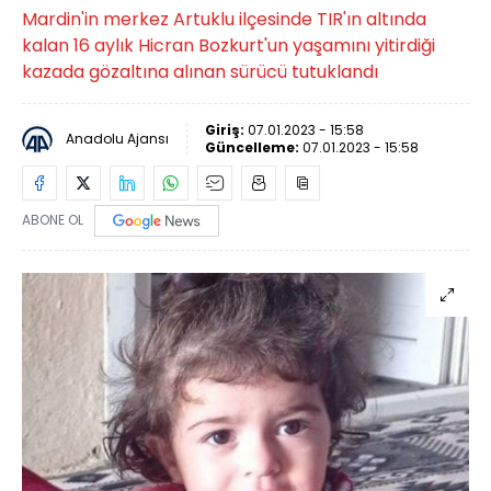
Mardin'in merkez Artuklu ilçesinde TIR'ın altında
kalan 16 aylık Hicran Bozkurt'un yaşamını yitirdiği
kazada gözaltına alınan sürücü tutuklandı
Giriş:
07.01.2023 - 15:58
Anadolu Ajansı
Güncelleme:
07.01.2023 - 15:58
ABONE OL