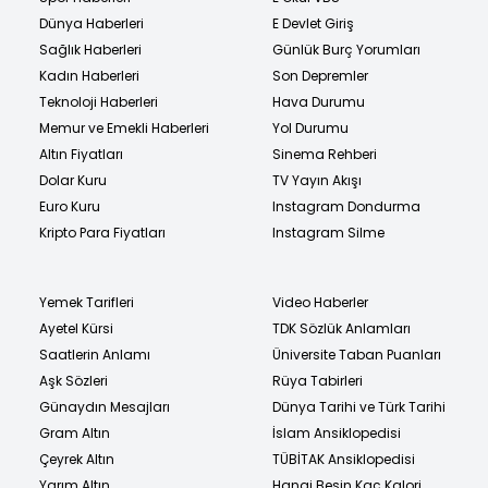
Dünya Haberleri
E Devlet Giriş
Sağlık Haberleri
Günlük Burç Yorumları
Kadın Haberleri
Son Depremler
Teknoloji Haberleri
Hava Durumu
Memur ve Emekli Haberleri
Yol Durumu
Altın Fiyatları
Sinema Rehberi
Dolar Kuru
TV Yayın Akışı
Euro Kuru
Instagram Dondurma
Kripto Para Fiyatları
Instagram Silme
Yemek Tarifleri
Video Haberler
Ayetel Kürsi
TDK Sözlük Anlamları
Saatlerin Anlamı
Üniversite Taban Puanları
Aşk Sözleri
Rüya Tabirleri
Günaydın Mesajları
Dünya Tarihi ve Türk Tarihi
Gram Altın
İslam Ansiklopedisi
Çeyrek Altın
TÜBİTAK Ansiklopedisi
Yarım Altın
Hangi Besin Kaç Kalori