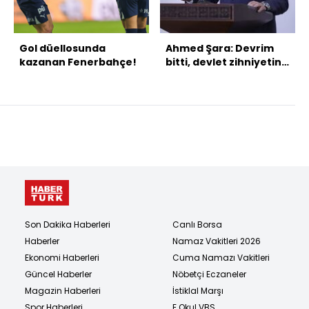
Gol düellosunda
Ahmed Şara: Devrim
kazanan Fenerbahçe!
bitti, devlet zihniyetine
geçmeliyiz
Son Dakika Haberleri
Canlı Borsa
Haberler
Namaz Vakitleri 2026
Ekonomi Haberleri
Cuma Namazı Vakitleri
Güncel Haberler
Nöbetçi Eczaneler
Magazin Haberleri
İstiklal Marşı
Spor Haberleri
E Okul VBS