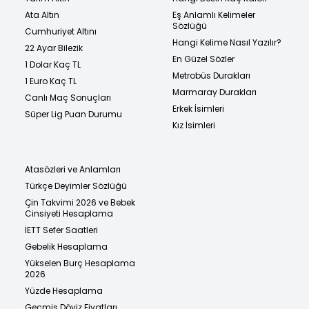
Ata Altın
Eş Anlamlı Kelimeler
Sözlüğü
Cumhuriyet Altını
Hangi Kelime Nasıl Yazılır?
22 Ayar Bilezik
En Güzel Sözler
1 Dolar Kaç TL
Metrobüs Durakları
1 Euro Kaç TL
Marmaray Durakları
Canlı Maç Sonuçları
Erkek İsimleri
Süper Lig Puan Durumu
Kız İsimleri
Atasözleri ve Anlamları
Türkçe Deyimler Sözlüğü
Çin Takvimi 2026 ve Bebek
Cinsiyeti Hesaplama
İETT Sefer Saatleri
Gebelik Hesaplama
Yükselen Burç Hesaplama
2026
Yüzde Hesaplama
Geçmiş Döviz Fiyatları