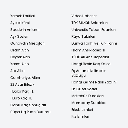
Yemek Tarifleri
Video Haberler
Ayetel Kürsi
TDK Sözlük Anlamları
Saatlerin Anlamı
Üniversite Taban Puanları
Aşk Sözleri
Rüya Tabirleri
Günaydın Mesajları
Dünya Tarihi ve Türk Tarihi
Gram Altın
İslam Ansiklopedisi
Çeyrek Altın
TÜBİTAK Ansiklopedisi
Yarım Altın
Hangi Besin Kaç Kalori
Ata Altın
Eş Anlamlı Kelimeler
Sözlüğü
Cumhuriyet Altını
Hangi Kelime Nasıl Yazılır?
22 Ayar Bilezik
En Güzel Sözler
1 Dolar Kaç TL
Metrobüs Durakları
1 Euro Kaç TL
Marmaray Durakları
Canlı Maç Sonuçları
Erkek İsimleri
Süper Lig Puan Durumu
Kız İsimleri