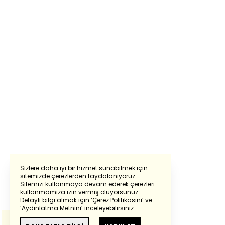
Sizlere daha iyi bir hizmet sunabilmek için
sitemizde çerezlerden faydalanıyoruz.
Sitemizi kullanmaya devam ederek çerezleri
Powered by
Translate
kullanmamıza izin vermiş oluyorsunuz.
Detaylı bilgi almak için
‘Çerez Politikasını’
ve
‘Aydınlatma Metnini’
inceleyebilirsiniz.
Bu çeviride
Google Translete
kullanılmıştır.