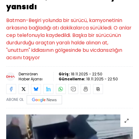
yansıdı
Batman-Beşiri yolunda bir sürücü, kamyonetinin
arkasına bağladığı atı dakikalarca sürükledi. O anlar
cep telefonuyla kaydedildi. Başka bir sürücünün
durdurduğu araçtan yaralı halde alınan at,
"unuttum" iddiasının gölgesinde bu vicdansızlığın
acısını taşıyor
Demirören
Giriş:
18.11.2025 - 22:50
Haber Ajansı
Güncelleme:
18.11.2025 - 22:50
ABONE OL