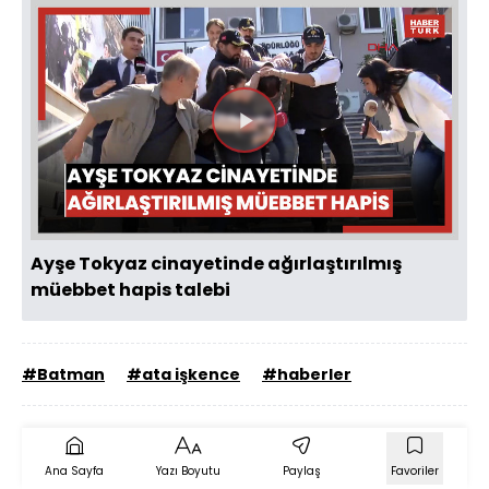
Videoyu
Oynat
Ayşe Tokyaz cinayetinde ağırlaştırılmış
müebbet hapis talebi
#Batman
#ata işkence
#haberler
Ana Sayfa
Yazı Boyutu
Paylaş
Favoriler