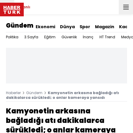
Canlı
Gündem
Ekonomi
Dünya
Spor
Magazin
Kadın
Politika
3.Sayfa
Eğitim
Güvenlik
İnanç
HT Trend
Medy
Haberler
Gündem
Kamyonetin arkasına bağladığı atı
dakikalarca sürükledi; o anlar kameraya yansıdı
Kamyonetin arkasına
bağladığı atı dakikalarca
sürükledi; o anlar kameraya