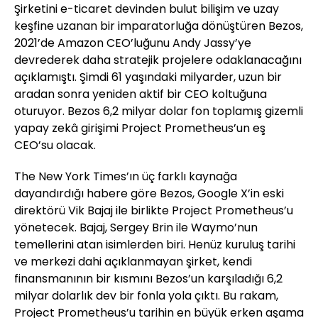
Şirketini e-ticaret devinden bulut bilişim ve uzay
keşfine uzanan bir imparatorluğa dönüştüren Bezos,
2021’de Amazon CEO’luğunu Andy Jassy’ye
devrederek daha stratejik projelere odaklanacağını
açıklamıştı. Şimdi 61 yaşındaki milyarder, uzun bir
aradan sonra yeniden aktif bir CEO koltuğuna
oturuyor. Bezos 6,2 milyar dolar fon toplamış gizemli
yapay zekâ girişimi Project Prometheus’un eş
CEO’su olacak.
The New York Times’ın üç farklı kaynağa
dayandırdığı habere göre Bezos, Google X’in eski
direktörü Vik Bajaj ile birlikte Project Prometheus’u
yönetecek. Bajaj, Sergey Brin ile Waymo’nun
temellerini atan isimlerden biri. Henüz kuruluş tarihi
ve merkezi dahi açıklanmayan şirket, kendi
finansmanının bir kısmını Bezos’un karşıladığı 6,2
milyar dolarlık dev bir fonla yola çıktı. Bu rakam,
Project Prometheus’u tarihin en büyük erken aşama