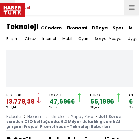
Canlı
Teknoloji
Gündem
Ekonomi
Dünya
Spor
Mag
Bilişim
Cihaz
İnternet
Mobil
Oyun
Sosyal Medya
Uygu
BIST 100
DOLAR
EURO
GRAM
13.779,39
47,6966
55,1896
6.
%-0,14
%0,12
%0,45
%2,59
Haberler
Ekonomi
Teknoloji
Yapay Zeka
Jeff Bezos
yeniden CEO koltuğunda: 6,2 Milyar dolarlık gizemli AI
girişimi Project Prometheus - Teknoloji Haberleri