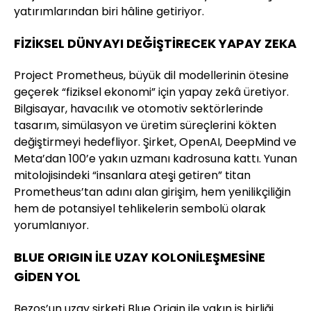
yatırımlarından biri hâline getiriyor.
FİZİKSEL DÜNYAYI DEĞİŞTİRECEK YAPAY ZEKA
Project Prometheus, büyük dil modellerinin ötesine
geçerek “fiziksel ekonomi” için yapay zekâ üretiyor.
Bilgisayar, havacılık ve otomotiv sektörlerinde
tasarım, simülasyon ve üretim süreçlerini kökten
değiştirmeyi hedefliyor. Şirket, OpenAI, DeepMind ve
Meta’dan 100’e yakın uzmanı kadrosuna kattı. Yunan
mitolojisindeki “insanlara ateşi getiren” titan
Prometheus’tan adını alan girişim, hem yenilikçiliğin
hem de potansiyel tehlikelerin sembolü olarak
yorumlanıyor.
BLUE ORIGIN İLE UZAY KOLONİLEŞMESİNE
GİDEN YOL
Bezos’un uzay şirketi Blue Origin ile yakın iş birliği