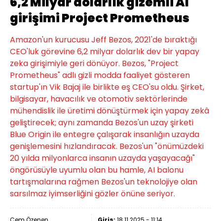
6,2 Milyar dolarlık gizemli AI
girişimi Project Prometheus
Amazon'un kurucusu Jeff Bezos, 2021'de bıraktığı
CEO'luk görevine 6,2 milyar dolarlık dev bir yapay
zeka girişimiyle geri dönüyor. Bezos, "Project
Prometheus" adlı gizli modda faaliyet gösteren
startup'ın Vik Bajaj ile birlikte eş CEO'su oldu. Şirket,
bilgisayar, havacılık ve otomotiv sektörlerinde
mühendislik ile üretimi dönüştürmek için yapay zekâ
geliştirecek; aynı zamanda Bezos'un uzay şirketi
Blue Origin ile entegre çalışarak insanlığın uzayda
genişlemesini hızlandıracak. Bezos'un "önümüzdeki
20 yılda milyonlarca insanın uzayda yaşayacağı"
öngörüsüyle uyumlu olan bu hamle, AI balonu
tartışmalarına rağmen Bezos'un teknolojiye olan
sarsılmaz iyimserliğini gözler önüne seriyor.
Cem Özenen
Giriş:
18.11.2025 - 11:14