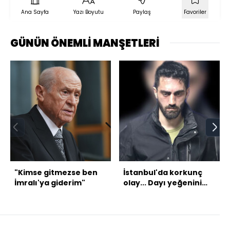
Ana Sayfa
Yazı Boyutu
Paylaş
Favoriler
GÜNÜN ÖNEMLİ MANŞETLERİ
"Kimse gitmezse ben
İstanbul'da korkunç
İmralı'ya giderim"
olay... Dayı yeğenini
vahşice öldürdü!