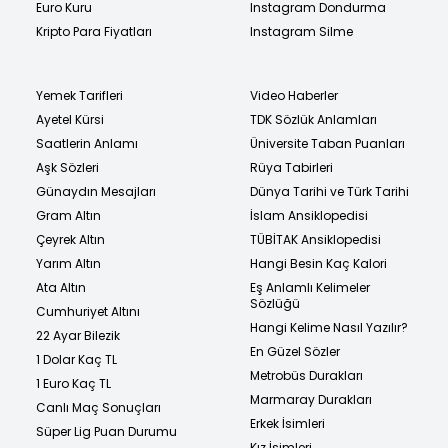
Euro Kuru
Instagram Dondurma
Kripto Para Fiyatları
Instagram Silme
Yemek Tarifleri
Video Haberler
Ayetel Kürsi
TDK Sözlük Anlamları
Saatlerin Anlamı
Üniversite Taban Puanları
Aşk Sözleri
Rüya Tabirleri
Günaydın Mesajları
Dünya Tarihi ve Türk Tarihi
Gram Altın
İslam Ansiklopedisi
Çeyrek Altın
TÜBİTAK Ansiklopedisi
Yarım Altın
Hangi Besin Kaç Kalori
Ata Altın
Eş Anlamlı Kelimeler
Sözlüğü
Cumhuriyet Altını
Hangi Kelime Nasıl Yazılır?
22 Ayar Bilezik
En Güzel Sözler
1 Dolar Kaç TL
Metrobüs Durakları
1 Euro Kaç TL
Marmaray Durakları
Canlı Maç Sonuçları
Erkek İsimleri
Süper Lig Puan Durumu
Kız İsimleri