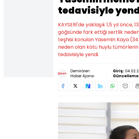
tedavisiyle yend
KAYSERİ'de yaklaşık 1,5 yıl önce,
göğsünde fark ettiği sertlik ne
teşhisi konulan Yasemin Kaya (34
neden olan kötü huylu tümörlerin k
tedavisiyle yendi.
Demirören
Giriş:
04.02.2
Haber Ajansı
Güncelleme