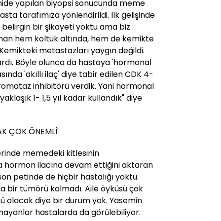
hide yapılan biyopsi sonucunda meme
sta tarafımıza yönlendirildi. İlk gelişinde
belirgin bir şikayeti yoktu ama biz
aman hem koltuk altında, hem de kemikte
Kemikteki metastazları yaygın değildi.
rdı. Böyle olunca da hastaya 'hormonal
sında 'akıllı ilaç' diye tabir edilen CDK 4-
aromataz inhibitörü verdik. Yani hormonal
yaklaşık 1- 1,5 yıl kadar kullandık" diye
AK ÇOK ÖNEMLİ'
rinde memedeki kitlesinin
 hormon ilacına devam ettiğini aktaran
 son petinde de hiçbir hastalığı yoktu.
a bir tümörü kalmadı. Aile öyküsü çok
sü olacak diye bir durum yok. Yasemin
mayanlar hastalarda da görülebiliyor.