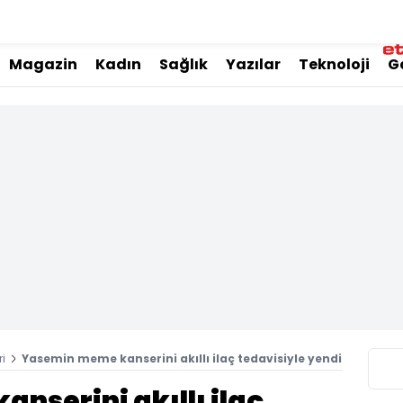
Magazin
Kadın
Sağlık
Yazılar
Teknoloji
G
ri
Yasemin meme kanserini akıllı ilaç tedavisiyle yendi
serini akıllı ilaç