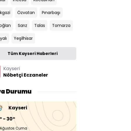
ikgazi
Özvatan
Pınarbaşı
ıoğlan
Sarız
Talas
Tomarza
yalı
Yeşilhisar
Tüm Kayseri Haberleri
Kayseri
Nöbetçi Eczaneler
va Durumu
Kayseri
° - 30°
 Ağustos Cuma