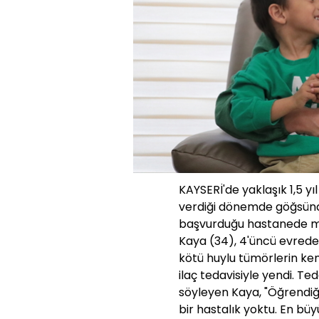
KAYSERİ'de yaklaşık 1,5 yı
verdiği dönemde göğsünde 
başvurduğu hastanede me
Kaya (34), 4'üncü evred
kötü huylu tümörlerin kemi
ilaç tedavisiyle yendi. Teda
söyleyen Kaya, "Öğrendi
bir hastalık yoktu. En bü