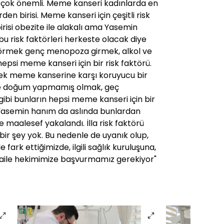
çok önemli. Meme kanseri kadınlarda en
n birisi. Meme kanseri için çeşitli risk
irisi obezite ile alakalı ama Yasemin
bu risk faktörleri herkeste olacak diye
 görmek genç menopoza girmek, alkol ve
hepsi meme kanseri için bir risk faktörü.
 meme kanserine karşı koruyucu bir
nle doğum yapmamış olmak, geç
i bunların hepsi meme kanseri için bir
. Yasemin hanım da aslında bunlardan
e maalesef yakalandı. İlla risk faktörü
ir şey yok. Bu nedenle de uyanık olup,
fark ettiğimizde, ilgili sağlık kuruluşuna,
 aile hekimimize başvurmamız gerekiyor"