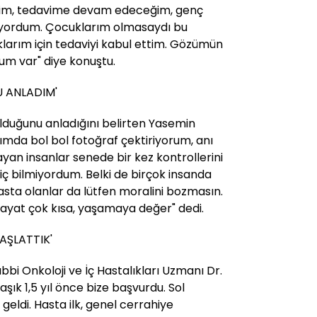
ğim, tedavime devam edeceğim, genç
iyordum. Çocuklarım olmasaydı bu
larım için tedaviyi kabul ettim. Gözümün
um var" diye konuştu.
U ANLADIM'
olduğunu anladığını belirten Yasemin
ımda bol bol fotoğraf çektiriyorum, anı
ayan insanlar senede bir kez kontrollerini
iç bilmiyordum. Belki de birçok insanda
asta olanlar da lütfen moralini bozmasın.
ayat çok kısa, yaşamaya değer" dedi.
AŞLATTIK'
bbi Onkoloji ve İç Hastalıkları Uzmanı Dr.
aşık 1,5 yıl önce bize başvurdu. Sol
geldi. Hasta ilk, genel cerrahiye