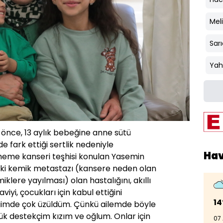
Mel
Sar
Yah
l önce, 13 aylık bebeğine anne sütü
fark ettiği sertlik nedeniyle
Ha
me kanseri teşhisi konulan Yasemin
eki kemik metastazı (kansere neden olan
klere yayılması) olan hastalığını, akıllı
viyi, çocukları için kabul ettiğini
14
ğimde çok üzüldüm. Çünkü ailemde böyle
yük destekçim kızım ve oğlum. Onlar için
07