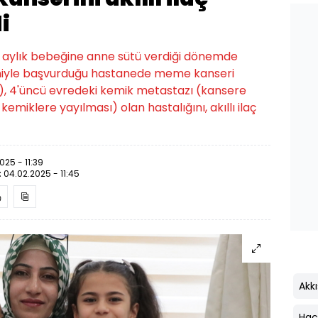
i
 13 aylık bebeğine anne sütü verdiği dönemde
deniyle başvurduğu hastanede meme kanseri
), 4'üncü evredeki kemik metastazı (kansere
emiklere yayılması) olan hastalığını, akıllı ilaç
025 - 11:39
:
04.02.2025 - 11:45
Akkı
Hacı