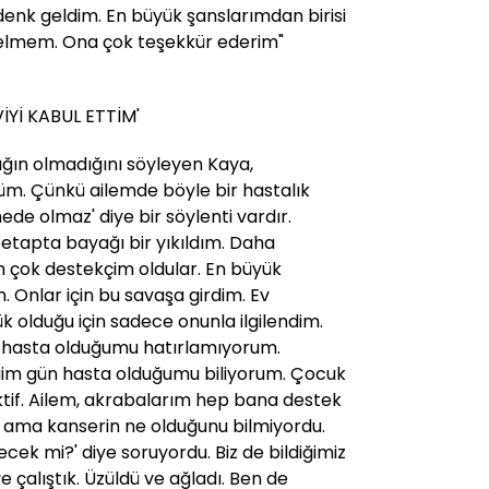
nk geldim. En büyük şanslarımdan birisi
elmem. Ona çok teşekkür ederim"
Yİ KABUL ETTİM'
lığın olmadığını söyleyen Kaya,
m. Çünkü ailemde böyle bir hastalık
ede olmaz' diye bir söylenti vardır.
tapta bayağı bir yıkıldım. Daha
m çok destekçim oldular. En büyük
 Onlar için bu savaşa girdim. Ev
 olduğu için sadece onunla ilgilendim.
e hasta olduğumu hatırlamıyorum.
im gün hasta olduğumu biliyorum. Çocuk
ktif. Ailem, akrabalarım hep bana destek
ı ama kanserin ne olduğunu bilmiyordu.
ek mi?' diye soruyordu. Biz de bildiğimiz
 çalıştık. Üzüldü ve ağladı. Ben de