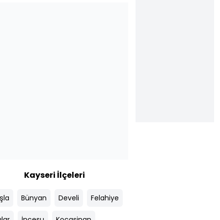
Kayseri İlçeleri
şla
Bünyan
Develi
Felahiye
lar
İncesu
Kocasinan