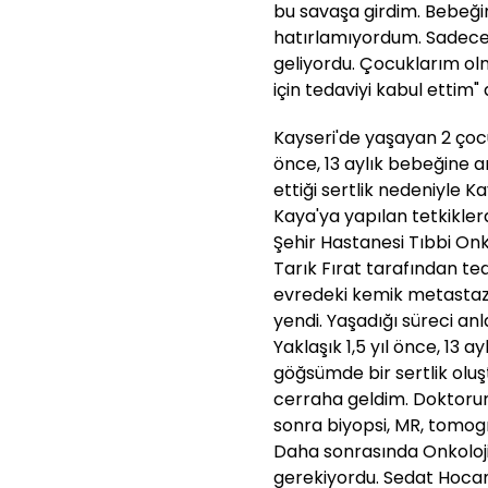
bu savaşa girdim. Bebeği
hatırlamıyordum. Sadec
geliyordu. Çocuklarım o
için tedaviyi kabul ettim" 
Kayseri'de yaşayan 2 çocu
önce, 13 aylık bebeğine 
ettiği sertlik nedeniyle K
Kaya'ya yapılan tetkikler
Şehir Hastanesi Tıbbi Onko
Tarık Fırat tarafından te
evredeki kemik metastazı o
yendi. Yaşadığı süreci a
Yaklaşık 1,5 yıl önce, 13
göğsümde bir sertlik oluş
cerraha geldim. Doktorum
sonra biyopsi, MR, tomogr
Daha sonrasında Onkol
gerekiyordu. Sedat Hoca