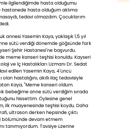
mle ilgilendiğimde hasta olduğumu
e hastanede hasta olduğum aklıma
lmasaydı, tedavi olmazdım. Çocuklarım
dedi.
k annesi Yasemin Kaya, yaklaşık 1,5 yıl
anne sütü verdiği dönemde göğsünde fark
ayseri Şehir Hastanesi'ne başvurdu.
de meme kanseri teşhisi konuldu. Kayseri
loji ve İç Hastalıkları Uzmanı Dr. Sedat
davi edilen Yasemin Kaya, 4'üncü
lan hastalığını, akıllı ilaç tedavisiyle
nlatan Kaya, "Meme kanseri oldum.
 aylık bebeğime anne sütü verdiğim sırada
tuğunu hissettim. Öylesine genel
, ilk muayenesinde teşhisi koydu. Daha
afi, ultrason derken hepsinde çıktı.
oji bölümünde devam etmem
mı tanımıyordum. Tavsiye üzerine