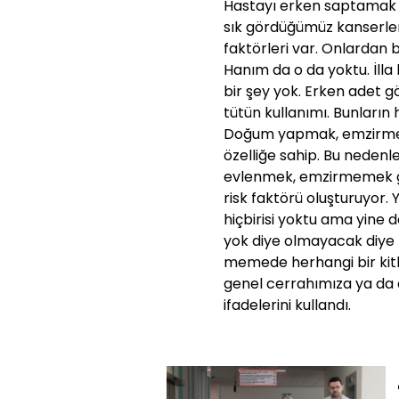
Hastayı erken saptamak 
sık gördüğümüz kanserlerde
faktörleri var. Onlardan b
Hanım da o da yoktu. İlla 
bir şey yok. Erken adet
tütün kullanımı. Bunların 
Doğum yapmak, emzirmek
özelliğe sahip. Bu nede
evlenmek, emzirmemek gib
risk faktörü oluşturuyor
hiçbirisi yoktu ama yine d
yok diye olmayacak diye b
memede herhangi bir kitle 
genel cerrahımıza ya da
ifadelerini kullandı.