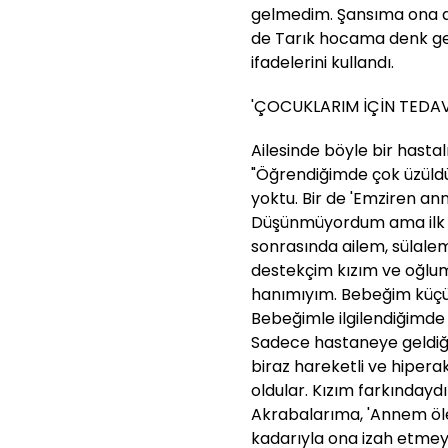
gelmedim. Şansıma ona de
de Tarık hocama denk g
ifadelerini kullandı.
'ÇOCUKLARIM İÇİN TEDAVİ
Ailesinde böyle bir hasta
"Öğrendiğimde çok üzüldü
yoktu. Bir de 'Emziren ann
Düşünmüyordum ama ilk e
sonrasında ailem, sülale
destekçim kızım ve oğlum.
hanımıyım. Bebeğim küçük
Bebeğimle ilgilendiğimd
Sadece hastaneye geldiğ
biraz hareketli ve hipera
oldular. Kızım farkındayd
Akrabalarıma, 'Annem ölec
kadarıyla ona izah etmeye