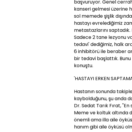
başvuruyor. Genel cerra
kanseri gelmesi üzerine ha
sol memede şişlik dışında 
hastayı evrelediğimiz z
metastazlarını saptadık. 
Sadece 2 tane lezyonu va
tedavi' dediğimiz, halk ara
6 inhibitörü ile beraber 
bir tedavi başlattık. Bunu 
konuştu.
'HASTAYI ERKEN SAPTAM
Hastanın sonunda takiple
kaybolduğunu, şu anda da
Dr. Sedat Tarık Fırat, "En
Meme ve koltuk altında d
önemli ama illa aile öykü
hanım gibi aile öyküsü ol