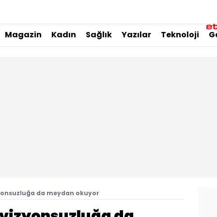
Magazin
Kadın
Sağlık
Yazılar
Teknoloji
G
izyonsuzluğa da meydan okuyor
 vizyonsuzluğa da