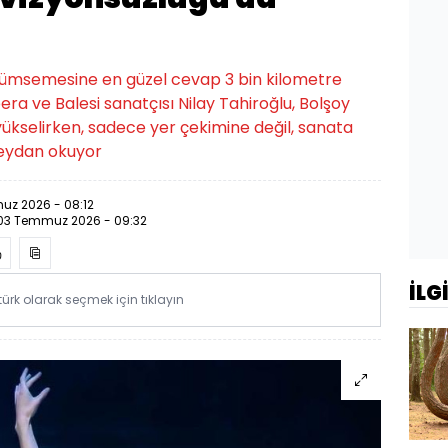
küçümsemesine en güzel cevap 3 bin kilometre
ra ve Balesi sanatçısı Nilay Tahiroğlu, Bolşoy
ükselirken, sadece yer çekimine değil, sanata
eydan okuyor
z 2026 - 08:12
03 Temmuz 2026 - 09:32
İLG
rk olarak seçmek için tıklayın