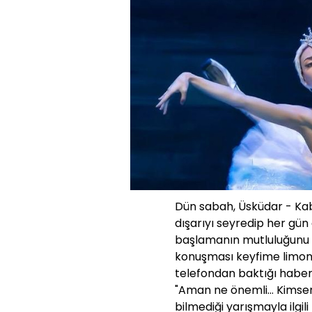
Dün sabah, Üsküdar - Ka
dışarıyı seyredip her gün 
başlamanın mutluluğunu y
konuşması keyfime limon s
telefondan baktığı haber
"Aman ne önemli... Kimsen
bilmediği yarışmayla ilgil