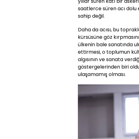
yıllar süren katı bir asker
saatlerce süren acı dolu 
sahip değil.
Daha da acısı, bu toprakla
kürsüsüne göz kırpmasını
ülkenin bale sanatında u
ettirmesi, o toplumun kült
algısının ve sanata verdiğ
göstergelerinden biri ol
ulaşamamış olması.