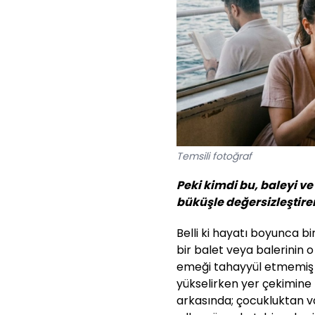
Temsili fotoğraf
Peki kimdi bu, baleyi ve
büküşle değersizleştir
Belli ki hayatı boyunca b
bir balet veya balerinin o
emeği tahayyül etmemiş b
yükselirken yer çekimine
arkasında; çocukluktan v