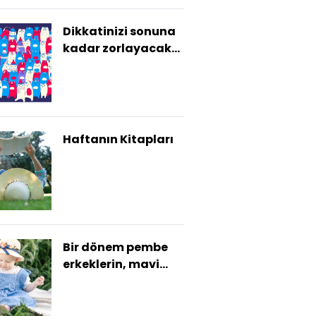
Dikkatinizi sonuna
kadar zorlayacak
10 bulmaca!
Haftanın Kitapları
Bir dönem pembe
erkeklerin, mavi
kızların rengiydi!