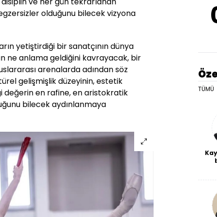
i disiplin ve her gün tekrarlanan
egzersizler olduğunu bilecek vizyona
rın yetiştirdiği bir sanatçının dünya
n ne anlama geldiğini kavrayacak, bir
luslararası arenalarda adından söz
Öze
ürel gelişmişlik düzeyinin, estetik
TÜMÜ
i değerin en rafine, en aristokratik
duğunu bilecek aydınlanmaya
Kay
De
haf
a
bl