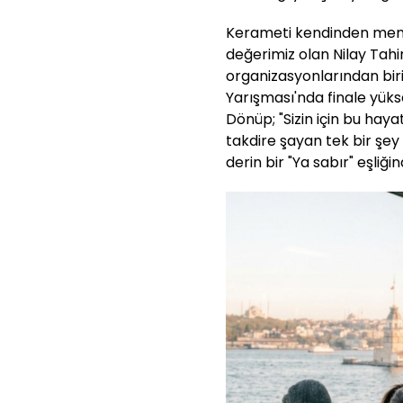
Kerameti kendinden menku
değerimiz olan Nilay Tahi
organizasyonlarından biri
Yarışması'nda finale yüks
Dönüp; "Sizin için bu hay
takdire şayan tek bir şe
derin bir "Ya sabır" eşliğ