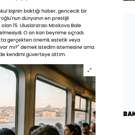
l kişinin baktığı haber, gencecik bir
roğlu'nun dünyanın en prestijli
 olan 15. Uluslararası Moskova Bale
elmesiydi. O an kan beynime sıçradı.
atta gerçekten önemli, estetik veya
y var mı?" demek istedim istemesine ama
inde kendimi güverteye attım.
BA