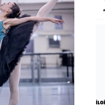
dü
İLG