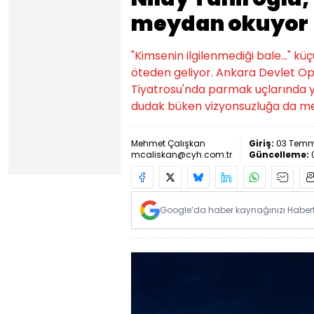
meydan okuyor
"Kimsenin ilgilenmediği bale..." 
öteden geliyor. Ankara Devlet Ope
Tiyatrosu'nda parmak uçlarında y
dudak büken vizyonsuzluğa da m
Mehmet Çalışkan
Giriş:
03 Temmu
mcaliskan@cyh.com.tr
Güncelleme:
Google’da haber kaynağınızı Habertü