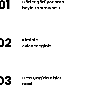
01
Gözler görüyor ama
beyin tanımıyor: Her
50 kişiden biri
yaşıyor!
02
Kiminle
evleneceğiniz
aynada gizli
olabilir!
03
Orta Çağ'da dişler
nasıl
temizleniyordu?