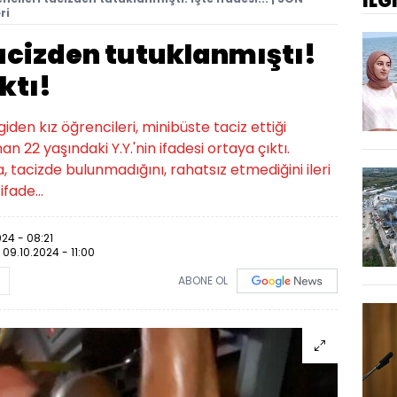
İLG
ri
tacizden tutuklanmıştı!
ktı!
iden kız öğrencileri, minibüste taciz ettiği
an 22 yaşındaki Y.Y.'nin ifadesi ortaya çıktı.
 tacizde bulunmadığını, rahatsız etmediğini ileri
ifade...
024 - 08:21
:
09.10.2024 - 11:00
ABONE OL