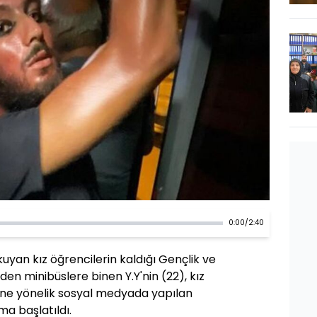
0:00
/
2:40
kuyan kız öğrencilerin kaldığı Gençlik ve
den minibüslere binen Y.Y'nin (22), kız
ğine yönelik sosyal medyada yapılan
ma başlatıldı.