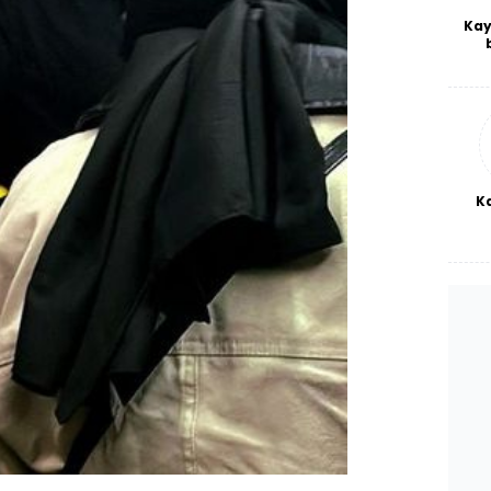
Kay
De
haf
a
bl
K