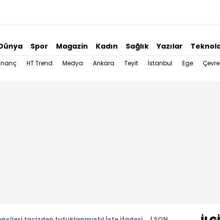
Dünya
Spor
Magazin
Kadın
Sağlık
Yazılar
Teknolo
İnanç
HT Trend
Medya
Ankara
Teyit
İstanbul
Ege
Çevre
ncileri tacizden tutuklanmıştı! İşte ifadesi... | SON