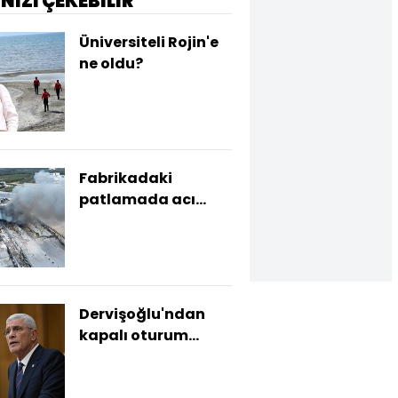
İNİZİ ÇEKEBİLİR
Üniversiteli Rojin'e
ne oldu?
Fabrikadaki
patlamada acı
haber!
Dervişoğlu'ndan
kapalı oturum
tepkisi