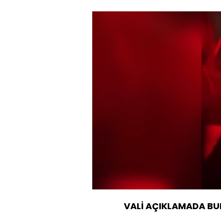
Sesi
Aç
VALİ AÇIKLAMADA B