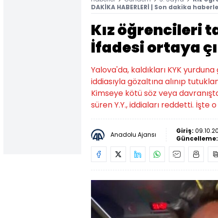
DAKİKA HABERLERİ | Son dakika haberle
Kız öğrencileri 
İfadesi ortaya çı
Yalova'da, kaldıkları KYK yurduna g
iddiasıyla gözaltına alınıp tutuklan
Kimseye kötü söz veya davranışta,
süren Y.Y., iddiaları reddetti. İşte o 
Giriş:
09.10.2
Anadolu Ajansı
Güncelleme