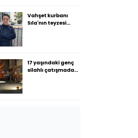
Vahşet kurbanı
Sıla'nın teyzesi
konuştu: O bizim kız
kardeşimiz değil!
17 yaşındaki genç
silahlı çatışmada
ağır yaralandı