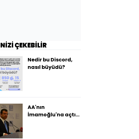
İNİZİ ÇEKEBİLİR
Nedir bu Discord,
nasıl büyüdü?
AA'nın
İmamoğlu'na açtığı
dava reddedildi