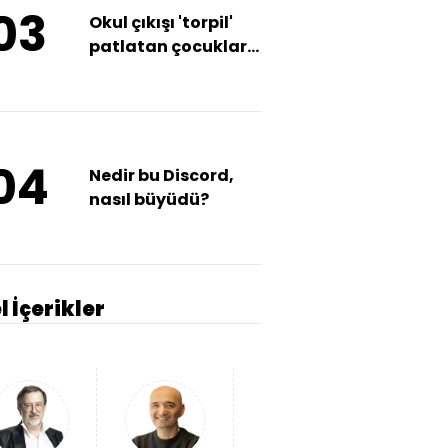
03
Okul çıkışı 'torpil'
patlatan çocuklara
saldırdı
04
Nedir bu Discord,
nasıl büyüdü?
l İçerikler