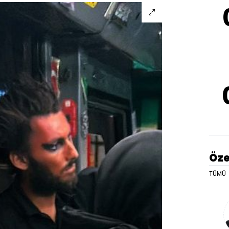
Öze
TÜMÜ