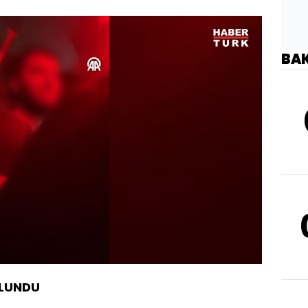
BA
Yüklendi
:
88.84%
Oynatma
Hızı
ULUNDU