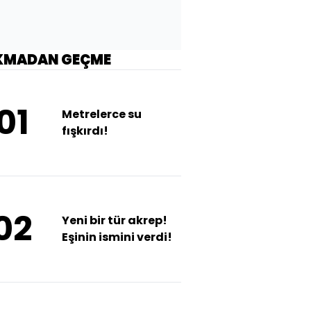
KMADAN GEÇME
01
Metrelerce su
fışkırdı!
02
Yeni bir tür akrep!
Eşinin ismini verdi!