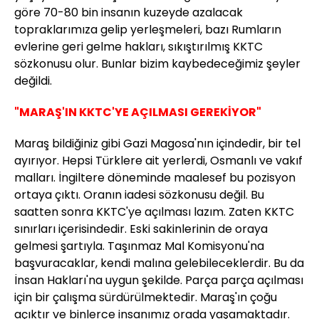
göre 70-80 bin insanın kuzeyde azalacak
topraklarımıza gelip yerleşmeleri, bazı Rumların
evlerine geri gelme hakları, sıkıştırılmış KKTC
sözkonusu olur. Bunlar bizim kaybedeceğimiz şeyler
değildi.
"MARAŞ'IN KKTC'YE AÇILMASI GEREKİYOR"
Maraş bildiğiniz gibi Gazi Magosa'nın içindedir, bir tel
ayırıyor. Hepsi Türklere ait yerlerdi, Osmanlı ve vakıf
malları. İngiltere döneminde maalesef bu pozisyon
ortaya çıktı. Oranın iadesi sözkonusu değil. Bu
saatten sonra KKTC'ye açılması lazım. Zaten KKTC
sınırları içerisindedir. Eski sakinlerinin de oraya
gelmesi şartıyla. Taşınmaz Mal Komisyonu'na
başvuracaklar, kendi malına gelebileceklerdir. Bu da
İnsan Hakları'na uygun şekilde. Parça parça açılması
için bir çalışma sürdürülmektedir. Maraş'ın çoğu
açıktır ve binlerce insanımız orada yaşamaktadır.