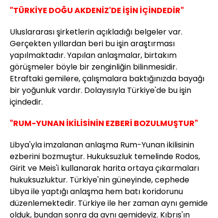
"TÜRKİYE DOĞU AKDENİZ'DE İŞİN İÇİNDEDİR"
Uluslararası şirketlerin açıkladığı belgeler var.
Gerçekten yıllardan beri bu işin araştırması
yapılmaktadır. Yapılan anlaşmalar, birtakım
görüşmeler böyle bir zenginliğin bilinmesidir.
Etraftaki gemilere, çalışmalara baktığınızda bayağı
bir yoğunluk vardır. Dolayısıyla Türkiye'de bu işin
içindedir.
"RUM-YUNAN İKİLİSİNİN EZBERİ BOZULMUŞTUR"
Libya'yla imzalanan anlaşma Rum-Yunan ikilisinin
ezberini bozmuştur. Hukuksuzluk temelinde Rodos,
Girit ve Meis'i kullanarak harita ortaya çıkarmaları
hukuksuzluktur. Türkiye'nin güneyinde, cephede
Libya ile yaptığı anlaşma hem batı koridorunu
düzenlemektedir. Türkiye ile her zaman aynı gemide
olduk, bundan sonra da aynı gemideyiz. Kıbrıs'ın