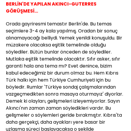
BERLİN'DE YAPILAN AKINCI-GUTERRES
GÖRÜŞMESİ...
Orada gayriresmi temastır Berlin'de. Bu temas
seçimlere 3-4 ay kala yapılmış. Oradan bir sonuç
alınamayacağı belliydi. Yemek yenildi konuşuldu. Bir
müzakere olacaksa eşitlik temelinde olduğu
söylediler. Bütün bunlar önceden de söylediler.
Mutlaka eşitlik temelinde olacaktır. Sıfır asker, sıfır
garanti hala ana tema mı? Evet denince, bizim
kabul edeceğimiz bir durum olmaz bu. Hem Kıbrıs
Türk halkı için hem Türkiye Cumhuriyeti için bu
böyledir. Rumlar 'Türkiye sondaj çalışmalarından
vazgeçmedikten sonra masaya oturmayız' diyorlar.
Demek ki olayları, gelişmeleri izleyemiyorlar. Sayın
Akıncı'nın zaman zaman söyledikleri vardır. Bu
gelişmeler o söylemleri geride bırakmıştır. Kıbrıs'ta
daha gerçekçi, daha ayakları yere basar bir
uzlaşma süreci başlayacaksa o şekilde