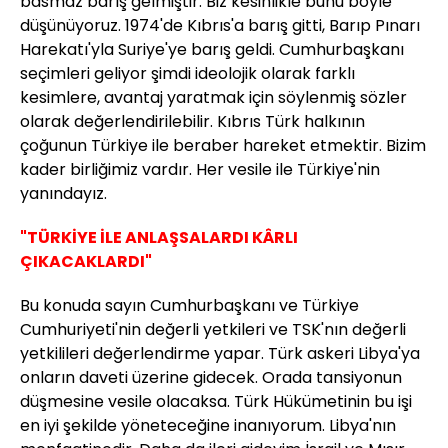
basmaz barış gelmiştir. Biz kesinlikle bunu böyle
düşünüyoruz. 1974'de Kıbrıs'a barış gitti, Barıp Pınarı
Harekatı'yla Suriye'ye barış geldi. Cumhurbaşkanı
seçimleri geliyor şimdi ideolojik olarak farklı
kesimlere, avantaj yaratmak için söylenmiş sözler
olarak değerlendirilebilir. Kıbrıs Türk halkının
çoğunun Türkiye ile beraber hareket etmektir. Bizim
kader birliğimiz vardır. Her vesile ile Türkiye'nin
yanındayız.
"TÜRKİYE İLE ANLAŞSALARDI KÂRLI
ÇIKACAKLARDI"
Bu konuda sayın Cumhurbaşkanı ve Türkiye
Cumhuriyeti'nin değerli yetkileri ve TSK'nın değerli
yetkilileri değerlendirme yapar. Türk askeri Libya'ya
onların daveti üzerine gidecek. Orada tansiyonun
düşmesine vesile olacaksa. Türk Hükümetinin bu işi
en iyi şekilde yöneteceğine inanıyorum. Libya'nın