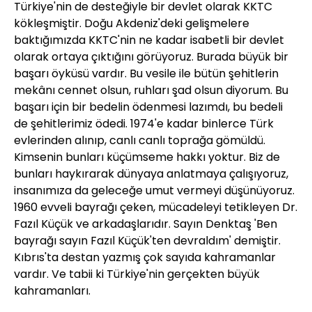
Türkiye'nin de desteğiyle bir devlet olarak KKTC
kökleşmiştir. Doğu Akdeniz'deki gelişmelere
baktığımızda KKTC'nin ne kadar isabetli bir devlet
olarak ortaya çıktığını görüyoruz. Burada büyük bir
başarı öyküsü vardır. Bu vesile ile bütün şehitlerin
mekânı cennet olsun, ruhları şad olsun diyorum. Bu
başarı için bir bedelin ödenmesi lazımdı, bu bedeli
de şehitlerimiz ödedi. 1974'e kadar binlerce Türk
evlerinden alınıp, canlı canlı toprağa gömüldü.
Kimsenin bunları küçümseme hakkı yoktur. Biz de
bunları haykırarak dünyaya anlatmaya çalışıyoruz,
insanımıza da geleceğe umut vermeyi düşünüyoruz.
1960 evveli bayrağı çeken, mücadeleyi tetikleyen Dr.
Fazıl Küçük ve arkadaşlarıdır. Sayın Denktaş 'Ben
bayrağı sayın Fazıl Küçük'ten devraldım' demiştir.
Kıbrıs'ta destan yazmış çok sayıda kahramanlar
vardır. Ve tabii ki Türkiye'nin gerçekten büyük
kahramanları.