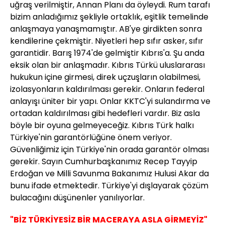
uğraş verilmiştir, Annan Planı da öyleydi. Rum tarafı
bizim anladığımız şekliyle ortaklık, eşitlik temelinde
anlaşmaya yanaşmamıştır. AB'ye girdikten sonra
kendilerine çekmiştir. Niyetleri hep sıfır asker, sıfır
garantidir. Barış 1974'de gelmiştir Kıbrıs'a. Şu anda
eksik olan bir anlaşmadır. Kıbrıs Türkü uluslararası
hukukun içine girmesi, direk uçzuşların olabilmesi,
izolasyonların kaldırılması gerekir. Onların federal
anlayışı üniter bir yapı. Onlar KKTC'yi sulandırma ve
ortadan kaldırılması gibi hedefleri vardır. Biz asla
böyle bir oyuna gelmeyeceğiz. Kıbrıs Türk halkı
Türkiye'nin garantörlüğüne önem veriyor.
Güvenliğimiz için Türkiye'nin orada garantör olması
gerekir. Sayın Cumhurbaşkanımız Recep Tayyip
Erdoğan ve Milli Savunma Bakanımız Hulusi Akar da
bunu ifade etmektedir. Türkiye'yi dışlayarak çözüm
bulacağını düşünenler yanılıyorlar.
"BİZ TÜRKİYESİZ BİR MACERAYA ASLA GİRMEYİZ"