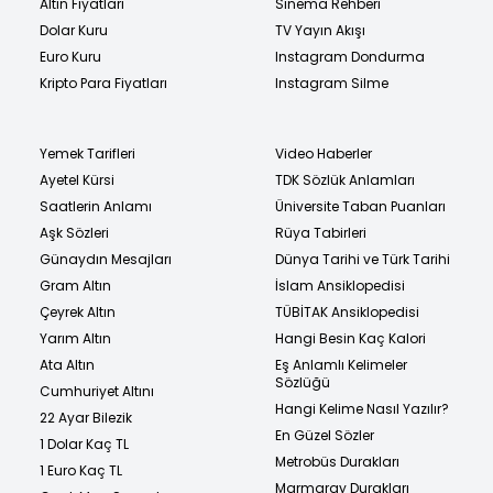
Altın Fiyatları
Sinema Rehberi
Dolar Kuru
TV Yayın Akışı
Euro Kuru
Instagram Dondurma
Kripto Para Fiyatları
Instagram Silme
Yemek Tarifleri
Video Haberler
Ayetel Kürsi
TDK Sözlük Anlamları
Saatlerin Anlamı
Üniversite Taban Puanları
Aşk Sözleri
Rüya Tabirleri
Günaydın Mesajları
Dünya Tarihi ve Türk Tarihi
Gram Altın
İslam Ansiklopedisi
Çeyrek Altın
TÜBİTAK Ansiklopedisi
Yarım Altın
Hangi Besin Kaç Kalori
Ata Altın
Eş Anlamlı Kelimeler
Sözlüğü
Cumhuriyet Altını
Hangi Kelime Nasıl Yazılır?
22 Ayar Bilezik
En Güzel Sözler
1 Dolar Kaç TL
Metrobüs Durakları
1 Euro Kaç TL
Marmaray Durakları