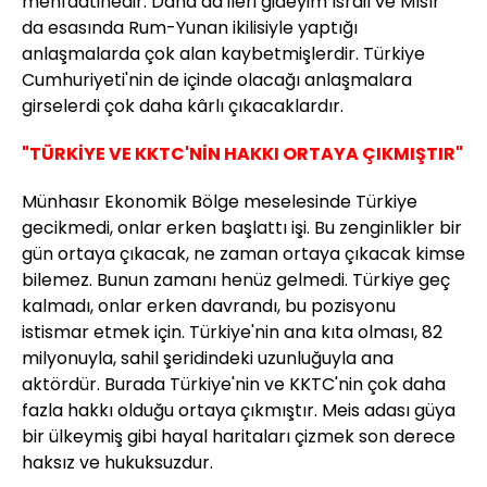
menfaatinedir. Daha da ileri gideyim İsrail ve Mısır
da esasında Rum-Yunan ikilisiyle yaptığı
anlaşmalarda çok alan kaybetmişlerdir. Türkiye
Cumhuriyeti'nin de içinde olacağı anlaşmalara
girselerdi çok daha kârlı çıkacaklardır.
"TÜRKİYE VE KKTC'NİN HAKKI ORTAYA ÇIKMIŞTIR"
Münhasır Ekonomik Bölge meselesinde Türkiye
gecikmedi, onlar erken başlattı işi. Bu zenginlikler bir
gün ortaya çıkacak, ne zaman ortaya çıkacak kimse
bilemez. Bunun zamanı henüz gelmedi. Türkiye geç
kalmadı, onlar erken davrandı, bu pozisyonu
istismar etmek için. Türkiye'nin ana kıta olması, 82
milyonuyla, sahil şeridindeki uzunluğuyla ana
aktördür. Burada Türkiye'nin ve KKTC'nin çok daha
fazla hakkı olduğu ortaya çıkmıştır. Meis adası güya
bir ülkeymiş gibi hayal haritaları çizmek son derece
haksız ve hukuksuzdur.