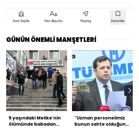
Ana Sayfa
Yazı Boyutu
Paylaş
Favoriler
GÜNÜN ÖNEMLİ MANŞETLERİ
5 yaşındaki Melike'nin
"Uzman personelimiz
ölümünde babadan
bunun sahte olduğunu
kan donduran ifade!
hemen anlıyor"