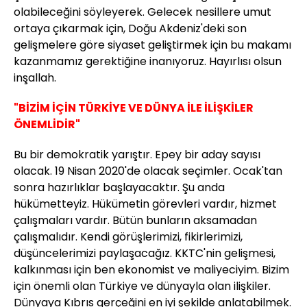
olabileceğini söyleyerek. Gelecek nesillere umut
ortaya çıkarmak için, Doğu Akdeniz'deki son
gelişmelere göre siyaset geliştirmek için bu makamı
kazanmamız gerektiğine inanıyoruz. Hayırlısı olsun
inşallah.
"BİZİM İÇİN TÜRKİYE VE DÜNYA İLE İLİŞKİLER
ÖNEMLİDİR"
Bu bir demokratik yarıştır. Epey bir aday sayısı
olacak. 19 Nisan 2020'de olacak seçimler. Ocak'tan
sonra hazırlıklar başlayacaktır. Şu anda
hükümetteyiz. Hükümetin görevleri vardır, hizmet
çalışmaları vardır. Bütün bunların aksamadan
çalışmalıdır. Kendi görüşlerimizi, fikirlerimizi,
düşüncelerimizi paylaşacağız. KKTC'nin gelişmesi,
kalkınması için ben ekonomist ve maliyeciyim. Bizim
için önemli olan Türkiye ve dünyayla olan ilişkiler.
Dünyaya Kıbrıs gerçeğini en iyi şekilde anlatabilmek.