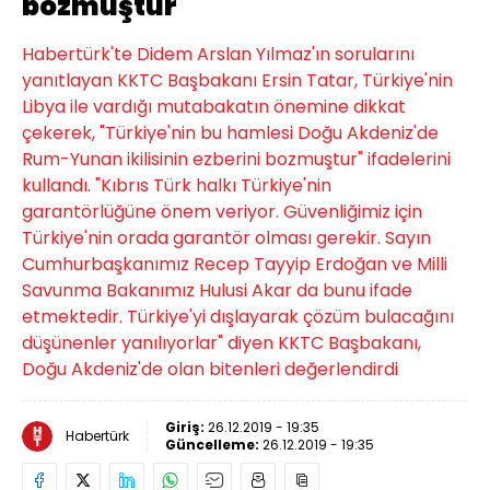
bozmuştur
Habertürk'te Didem Arslan Yılmaz'ın sorularını
yanıtlayan KKTC Başbakanı Ersin Tatar, Türkiye'nin
Libya ile vardığı mutabakatın önemine dikkat
çekerek, "Türkiye'nin bu hamlesi Doğu Akdeniz'de
Rum-Yunan ikilisinin ezberini bozmuştur" ifadelerini
kullandı. "Kıbrıs Türk halkı Türkiye'nin
garantörlüğüne önem veriyor. Güvenliğimiz için
Türkiye'nin orada garantör olması gerekir. Sayın
Cumhurbaşkanımız Recep Tayyip Erdoğan ve Milli
Savunma Bakanımız Hulusi Akar da bunu ifade
etmektedir. Türkiye'yi dışlayarak çözüm bulacağını
düşünenler yanılıyorlar" diyen KKTC Başbakanı,
Doğu Akdeniz'de olan bitenleri değerlendirdi
Giriş:
26.12.2019 - 19:35
Habertürk
Güncelleme:
26.12.2019 - 19:35