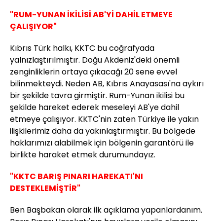
"RUM-YUNAN İKİLİSİ AB'Yİ DAHİL ETMEYE
ÇALIŞIYOR"
Kıbrıs Türk halkı, KKTC bu coğrafyada
yalnızlaştırılmıştır. Doğu Akdeniz'deki önemli
zenginliklerin ortaya çıkacağı 20 sene evvel
bilinmekteydi. Neden AB, Kıbrıs Anayasası'na aykırı
bir şekilde tavra girmiştir. Rum-Yunan ikilisi bu
şekilde hareket ederek meseleyi AB'ye dahil
etmeye çalışıyor. KKTC'nin zaten Türkiye ile yakın
ilişkilerimiz daha da yakınlaştırmıştır. Bu bölgede
haklarımızı alabilmek için bölgenin garantörü ile
birlikte haraket etmek durumundayız.
"KKTC BARIŞ PINARI HAREKATI'NI
DESTEKLEMİŞTİR"
Ben Başbakan olarak ilk açıklama yapanlardanım.