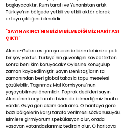
başlayacaktır. Rum tarafı ve Yunanistan artık
Türkiye'nin bölgede yetkili ve etkili aktör olarak
ortaya çıktığını bilmelidir.
"SAYIN AKINCI'NIN BİZİM BİLMEDİĞİMİZ HARİTASI
ÇIKTI"
Akıncı-Guterres görüşmesinde bizim lehimize pek
bir şey yoktur. Türkiye'nin güvenliğini kaybettikten
sonra beni kim koruyacak? Öylesine konuşulup
zaman kaybedilmiştir. Sayın Denktaş'ların ta
zamanından beri global takasla tapu meselesi
çözülebilir. Taşınmaz Mal Komisyonu'nun
yaşayabilmesi önemlidir. Toprak dedikleri sayın
Akıncı'nın karşı tarafa bizim de bilmediğimiz harita
vardır. Güya geri aldım dedi ama. O haritaya göre
bazı bölgelerin karşı tarafa verilmesi sözkonusuydu.
İsimlere girmiyorum spekülasyon olur, orada
yaşayan vatandaşlarımız tedirgin olur. O haritaya