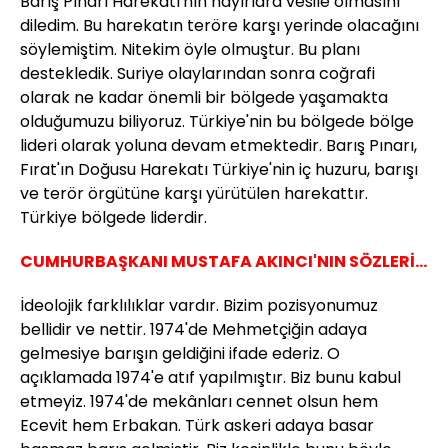
Barış Pınarı Harekatı'nın hayırlara vesile olmasını
diledim. Bu harekatın teröre karşı yerinde olacağını
söylemiştim. Nitekim öyle olmuştur. Bu planı
destekledik. Suriye olaylarından sonra coğrafi
olarak ne kadar önemli bir bölgede yaşamakta
olduğumuzu biliyoruz. Türkiye'nin bu bölgede bölge
lideri olarak yoluna devam etmektedir. Barış Pınarı,
Fırat'ın Doğusu Harekatı Türkiye'nin iç huzuru, barışı
ve terör örgütüne karşı yürütülen harekattır.
Türkiye bölgede liderdir.
CUMHURBAŞKANI MUSTAFA AKINCI'NIN SÖZLERİ...
İdeolojik farklılıklar vardır. Bizim pozisyonumuz
bellidir ve nettir. 1974'de Mehmetçiğin adaya
gelmesiye barışın geldiğini ifade ederiz. O
açıklamada 1974'e atıf yapılmıştır. Biz bunu kabul
etmeyiz. 1974'de mekânları cennet olsun hem
Ecevit hem Erbakan. Türk askeri adaya basar