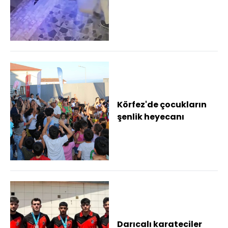
kutusunu çaldı
Körfez'de çocukların
şenlik heyecanı
Darıcalı karateciler