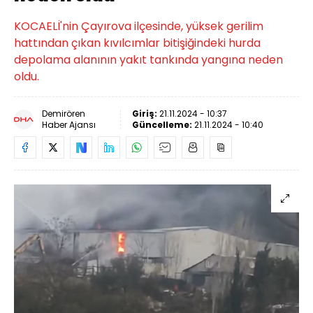
KOCAELİ'nin Çayırova ilçesinde, yüksek gerilim
hattından çıkan kıvılcımlar bitişiğindeki hurda
depolama alanının yakıt tankında yangına neden
oldu.
Demirören
Giriş:
21.11.2024 - 10:37
Haber Ajansı
Güncelleme:
21.11.2024 - 10:40