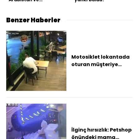
Pakistan'dan üçlü
savunma anlaşması
Benzer Haberler
Motosiklet lokantada
oturan müşteriye
çarptı
İlginç hırsızlık: Petshop
önündeki mama