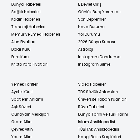
Dünya Haberleri
E Devlet Giriş
Sağlık Haberleri
Günlük Burç Yorumları
Kadın Haberleri
Son Depremler
Teknoloji Haberleri
Hava Durumu
Memur ve Emekli Haberleri
Yol Durumu
Altın Fiyatları
2026 Dünya Kupası
Dolar Kuru
Astroloji
Euro Kuru
Instagram Dondurma
Kripto Para Fiyatları
Instagram Silme
Yemek Tarifleri
Video Haberler
Ayetel Kürsi
TDK Sözlük Anlamları
Saatlerin Anlamı
Üniversite Taban Puanları
Aşk Sözleri
Rüya Tabirleri
Günaydın Mesajları
Dünya Tarihi ve Türk Tarihi
Gram Altın
İslam Ansiklopedisi
Çeyrek Altın
TÜBİTAK Ansiklopedisi
Yarım Altın
Hangi Besin Kaç Kalori