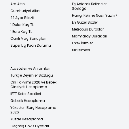
Ata Altın
Eş Anlamlı Kelimeler
Sözlüğü
Cumhuriyet Altını
Hangi Kelime Nasıl Yazılır?
22 Ayar Bilezik
En Güzel Sözler
1 Dolar Kaç TL
Metrobüs Durakları
1 Euro Kaç TL
Marmaray Durakları
Canlı Maç Sonuçları
Erkek İsimleri
Süper Lig Puan Durumu
Kız İsimleri
Atasözleri ve Anlamları
Türkçe Deyimler Sözlüğü
Çin Takvimi 2026 ve Bebek
Cinsiyeti Hesaplama
İETT Sefer Saatleri
Gebelik Hesaplama
Yükselen Burç Hesaplama
2026
Yüzde Hesaplama
Geçmiş Döviz Fiyatları