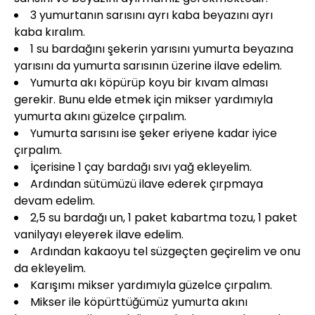
3 yumurtanın sarısını ayrı kaba beyazını ayrı
kaba kıralım.
1 su bardağını şekerin yarısını yumurta beyazına
yarısını da yumurta sarısının üzerine ilave edelim.
Yumurta akı köpürüp koyu bir kıvam alması
gerekir. Bunu elde etmek için mikser yardımıyla
yumurta akını güzelce çırpalım.
Yumurta sarısını ise şeker eriyene kadar iyice
çırpalım.
İçerisine 1 çay bardağı sıvı yağ ekleyelim.
Ardından sütümüzü ilave ederek çırpmaya
devam edelim.
2,5 su bardağı un, 1 paket kabartma tozu, 1 paket
vanilyayı eleyerek ilave edelim.
Ardından kakaoyu tel süzgeçten geçirelim ve onu
da ekleyelim.
Karışımı mikser yardımıyla güzelce çırpalım.
Mikser ile köpürttüğümüz yumurta akını