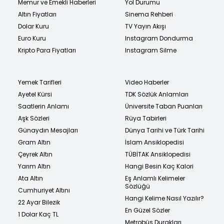
Memur ve Emekli Haberleri
Yol Durumu
Altın Fiyatları
Sinema Rehberi
Dolar Kuru
TV Yayın Akışı
Euro Kuru
Instagram Dondurma
Kripto Para Fiyatları
Instagram Silme
Yemek Tarifleri
Video Haberler
Ayetel Kürsi
TDK Sözlük Anlamları
Saatlerin Anlamı
Üniversite Taban Puanları
Aşk Sözleri
Rüya Tabirleri
Günaydın Mesajları
Dünya Tarihi ve Türk Tarihi
Gram Altın
İslam Ansiklopedisi
Çeyrek Altın
TÜBİTAK Ansiklopedisi
Yarım Altın
Hangi Besin Kaç Kalori
Ata Altın
Eş Anlamlı Kelimeler
Sözlüğü
Cumhuriyet Altını
Hangi Kelime Nasıl Yazılır?
22 Ayar Bilezik
En Güzel Sözler
1 Dolar Kaç TL
Metrobüs Durakları