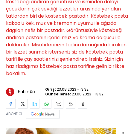
Köstebeği andıran görüntüsü ve isminden dolayı
çocukların çok sevdiği lezzetler arasında yer alan
tatlardan biri de köstebek pastadır. Köstebek pasta
kakaolu kek, muz ve kremanın uyumu ile ağızda
dağılan nefis bir pastadır. Görüntüsüyle köstebeği
andıran pastanın içerisi muz ve krema dolgusu ile
doldurulur. Misafirlerinizin tadını damağında bırakan
bir lezzet sunmak isterseniz siz de köstebek pasta
tarifi ile çay saatlerinizi şenlendirebilirsiniz. Sizin için
hazırladığımız köstebek pasta tarifine gelin birlikte
bakalım.
Giriş:
23.08.2023 - 13:32
Habertürk
Güncelleme:
23.08.2023 - 13:32
ABONE OL