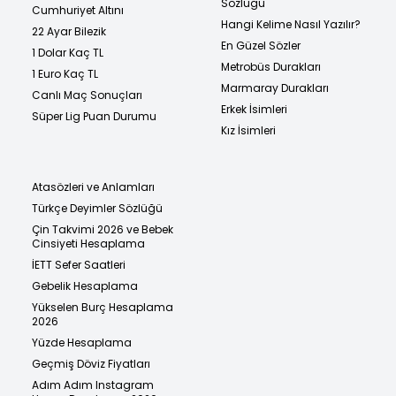
Sözlüğü
Cumhuriyet Altını
Hangi Kelime Nasıl Yazılır?
22 Ayar Bilezik
En Güzel Sözler
1 Dolar Kaç TL
Metrobüs Durakları
1 Euro Kaç TL
Marmaray Durakları
Canlı Maç Sonuçları
Erkek İsimleri
Süper Lig Puan Durumu
Kız İsimleri
Atasözleri ve Anlamları
Türkçe Deyimler Sözlüğü
Çin Takvimi 2026 ve Bebek
Cinsiyeti Hesaplama
İETT Sefer Saatleri
Gebelik Hesaplama
Yükselen Burç Hesaplama
2026
Yüzde Hesaplama
Geçmiş Döviz Fiyatları
Adım Adım Instagram