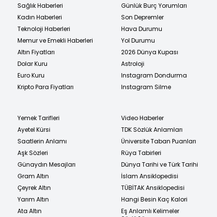
Sağlık Haberleri
Günlük Burç Yorumları
Kadın Haberleri
Son Depremler
Teknoloji Haberleri
Hava Durumu
Memur ve Emekli Haberleri
Yol Durumu
Altın Fiyatları
2026 Dünya Kupası
Dolar Kuru
Astroloji
Euro Kuru
Instagram Dondurma
Kripto Para Fiyatları
Instagram Silme
Yemek Tarifleri
Video Haberler
Ayetel Kürsi
TDK Sözlük Anlamları
Saatlerin Anlamı
Üniversite Taban Puanları
Aşk Sözleri
Rüya Tabirleri
Günaydın Mesajları
Dünya Tarihi ve Türk Tarihi
Gram Altın
İslam Ansiklopedisi
Çeyrek Altın
TÜBİTAK Ansiklopedisi
Yarım Altın
Hangi Besin Kaç Kalori
Ata Altın
Eş Anlamlı Kelimeler