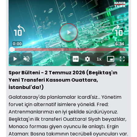
Video
Oynatıcısı
yükleniyor.
Videoyu
Süre
0:00
Toplam
6:34
Oynat
Yüklendi
:
2.77%
Süre
1x
Oynat
Sesi
Oynatma
Mini
Tam
Aç
Hızı
oynatıcı
Ekran
Spor Bülteni - 2 Temmuz 2026 (Beşiktaş'ın
Yeni Transferi Kassoum Ouattara,
İstanbul'da!)
Galatasaray'da planlamalar Icardi'siz... Yönetim
forvet için alternatif isimlere yöneldi. Fred:
Antrenmanlarımızı en iyi şekilde sürdürüyoruz.
Beşiktaş'ın ilk transferi Ouattara! Siyah beyazlılar,
Monaco forması giyen oyuncu ile anlaştı. Ergin
Ataman: Bosna takımının tecrübeli oyuncuları var.