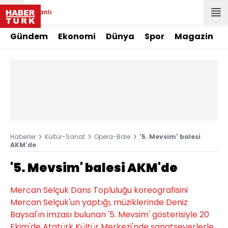
Canlı
Gündem
Ekonomi
Dünya
Spor
Magazin
Haberler
Kültür-Sanat
Opera-Bale
'5. Mevsim' balesi
AKM'de
'5. Mevsim' balesi AKM'de
Mercan Selçuk Dans Topluluğu koreografisini
Mercan Selçuk'un yaptığı, müziklerinde Deniz
Baysal'ın imzası bulunan '5. Mevsim' gösterisiyle 20
Ekim'de Atatürk Kültür Merkezi'nde sanatseverlerle