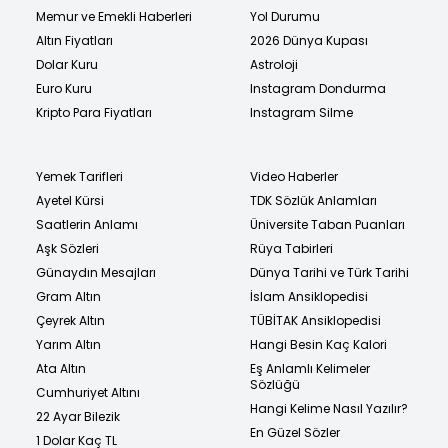
Memur ve Emekli Haberleri
Yol Durumu
Altın Fiyatları
2026 Dünya Kupası
Dolar Kuru
Astroloji
Euro Kuru
Instagram Dondurma
Kripto Para Fiyatları
Instagram Silme
Yemek Tarifleri
Video Haberler
Ayetel Kürsi
TDK Sözlük Anlamları
Saatlerin Anlamı
Üniversite Taban Puanları
Aşk Sözleri
Rüya Tabirleri
Günaydın Mesajları
Dünya Tarihi ve Türk Tarihi
Gram Altın
İslam Ansiklopedisi
Çeyrek Altın
TÜBİTAK Ansiklopedisi
Yarım Altın
Hangi Besin Kaç Kalori
Ata Altın
Eş Anlamlı Kelimeler
Sözlüğü
Cumhuriyet Altını
Hangi Kelime Nasıl Yazılır?
22 Ayar Bilezik
En Güzel Sözler
1 Dolar Kaç TL