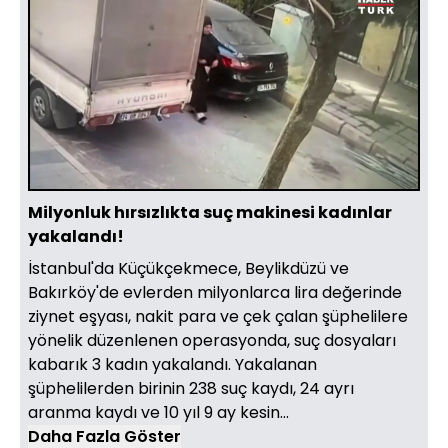
Yüklendi
:
37.41%
Sesi
Oynatma
360
Aç
Hızı
Milyonluk hırsızlıkta suç makinesi kadınlar
yakalandı!
İstanbul'da Küçükçekmece, Beylikdüzü ve
Bakırköy'de evlerden milyonlarca lira değerinde
ziynet eşyası, nakit para ve çek çalan şüphelilere
yönelik düzenlenen operasyonda, suç dosyaları
kabarık 3 kadın yakalandı. Yakalanan
şüphelilerden birinin 238 suç kaydı, 24 ayrı
aranma kaydı ve 10 yıl 9 ay kesin...
Daha Fazla Göster