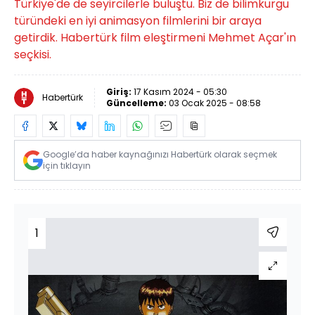
Türkiye'de de seyircilerle buluştu. Biz de bilimkurgu
türündeki en iyi animasyon filmlerini bir araya
getirdik. Habertürk film eleştirmeni Mehmet Açar'ın
seçkisi.
Giriş:
17 Kasım 2024 - 05:30
Habertürk
Güncelleme:
03 Ocak 2025 - 08:58
Google’da haber kaynağınızı Habertürk olarak seçmek
için tıklayın
1