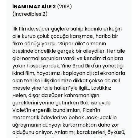
İNANILMAZ AİLE 2
(2018)
(Incredibles 2)
İlk filmde, süper güçlere sahip kadınla erkeğin
aile kurup çoluk çocuğa karışması, harika bir
fikre dönüşüyordu. “Süper aile” olmanın
ötesinde öncelikle gerçek bir aileydiler. Her aile
gibi normal sorunları vardı ve kendimizi onlara
yakın hissediyorduk. Yine Brad Bird'ün yönettiği
ikinci film, hayatımızı kaplayan dijital ekranlarla
olan tehlikeli ilişkilerimize dikkat çekse de asıl
mesele yine “aile halleri”yle ilgili... Lastikkız
Helen, dışarıda süper kahramanlığın
gereklerini yerine getirirken Bob ise evde
Violet'in ergenlik bunalımları, Flash'in
matematik ödevleri ve bebek Jack-Jack'le
uğraşmanın dünyayı kurtarmaktan daha zor
olduğunu anlıyor. Anlatımı, karakterleri, öyküsü,