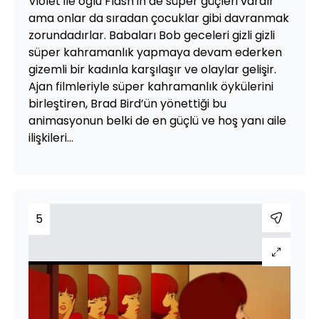
Violet ile oğlu Flash’in de süper güçleri vardır
ama onlar da sıradan çocuklar gibi davranmak
zorundadırlar. Babaları Bob geceleri gizli gizli
süper kahramanlık yapmaya devam ederken
gizemli bir kadınla karşılaşır ve olaylar gelişir.
Ajan filmleriyle süper kahramanlık öykülerini
birleştiren, Brad Bird’ün yönettiği bu
animasyonun belki de en güçlü ve hoş yanı aile
ilişkileri…
5