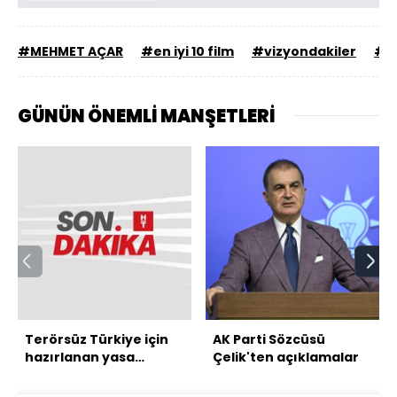
#MEHMET AÇAR
#en iyi 10 film
#vizyondakiler
#en
GÜNÜN ÖNEMLİ MANŞETLERİ
Terörsüz Türkiye için
AK Parti Sözcüsü
hazırlanan yasa
Çelik'ten açıklamalar
Meclis'te