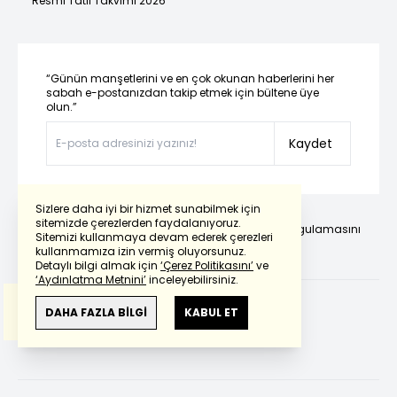
Resmi Tatil Takvimi 2026
“Günün manşetlerini ve en çok okunan haberlerini her
sabah e-postanızdan takip etmek için bültene üye
olun.”
Kaydet
Sizlere daha iyi bir hizmet sunabilmek için
sitemizde çerezlerden faydalanıyoruz.
Günlük gelişmeleri takip edebilmek için habertürk uygulamasını
Sitemizi kullanmaya devam ederek çerezleri
Powered by
Translate
indirin
kullanmamıza izin vermiş oluyorsunuz.
Detaylı bilgi almak için
‘Çerez Politikasını’
ve
‘Aydınlatma Metnini’
inceleyebilirsiniz.
Bu çeviride
Google Translete
kullanılmıştır.
Anlam ve çeviri hatalarından
haberturk.com
DAHA FAZLA BİLGİ
KABUL ET
Günlük gelişmeleri sosyal
sorumlu değildir.
medya hesaplarından takip
edebilirsiniz.