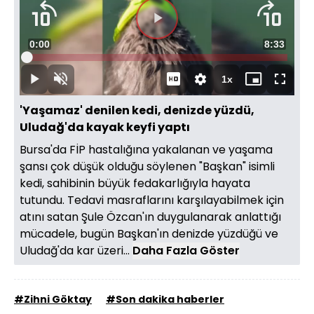
Süre
0:00
Toplam
8:33
Yüklendi
:
1.95%
Süre
1x
Duraklat
Sesi
Oynatma
Mini
Tam
Aç
Hızı
oynatıcı
Ekran
'Yaşamaz' denilen kedi, denizde yüzdü,
Uludağ'da kayak keyfi yaptı
Bursa'da FİP hastalığına yakalanan ve yaşama
şansı çok düşük olduğu söylenen "Başkan" isimli
kedi, sahibinin büyük fedakarlığıyla hayata
tutundu. Tedavi masraflarını karşılayabilmek için
atını satan Şule Özcan'ın duygulanarak anlattığı
mücadele, bugün Başkan'ın denizde yüzdüğü ve
Uludağ'da kar üzeri...
Daha Fazla Göster
#Zihni Göktay
#Son dakika haberler