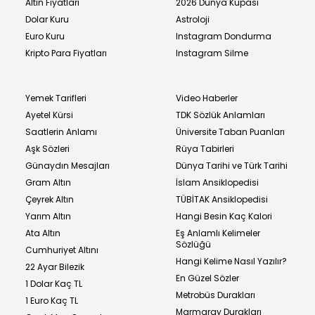
Altın Fiyatları
2026 Dünya Kupası
Dolar Kuru
Astroloji
Euro Kuru
Instagram Dondurma
Kripto Para Fiyatları
Instagram Silme
Yemek Tarifleri
Video Haberler
Ayetel Kürsi
TDK Sözlük Anlamları
Saatlerin Anlamı
Üniversite Taban Puanları
Aşk Sözleri
Rüya Tabirleri
Günaydın Mesajları
Dünya Tarihi ve Türk Tarihi
Gram Altın
İslam Ansiklopedisi
Çeyrek Altın
TÜBİTAK Ansiklopedisi
Yarım Altın
Hangi Besin Kaç Kalori
Ata Altın
Eş Anlamlı Kelimeler
Sözlüğü
Cumhuriyet Altını
Hangi Kelime Nasıl Yazılır?
22 Ayar Bilezik
En Güzel Sözler
1 Dolar Kaç TL
Metrobüs Durakları
1 Euro Kaç TL
Marmaray Durakları