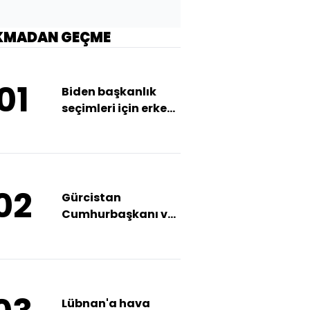
KMADAN GEÇME
01
Biden başkanlık
seçimleri için erken
oy kullandı
02
Gürcistan
Cumhurbaşkanı ve
muhalefet
partilerinden seçim
protestosu
Lübnan'a hava