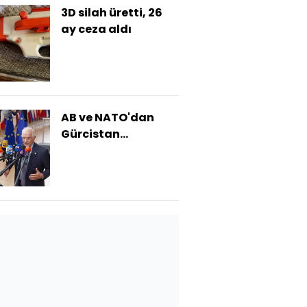
3D silah üretti, 26
ay ceza aldı
AB ve NATO'dan
Gürcistan
seçimlerine
soruşturma çağrısı