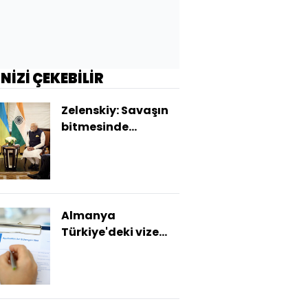
İNİZİ ÇEKEBİLİR
Zelenskiy: Savaşın
bitmesinde
Hindistan etkili
olabilir
Almanya
Türkiye'deki vize
reddine itiraz
kısıtlamasını uzattı