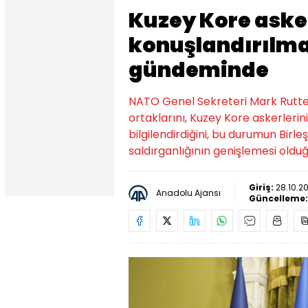
Kuzey Kore aske
konuşlandırılm
gündeminde
NATO Genel Sekreteri Mark Rutte,
ortaklarını, Kuzey Kore askerlerini
bilgilendirdiğini, bu durumun Birle
saldırganlığının genişlemesi olduğ
Giriş:
28.10.2
Anadolu Ajansı
Güncelleme