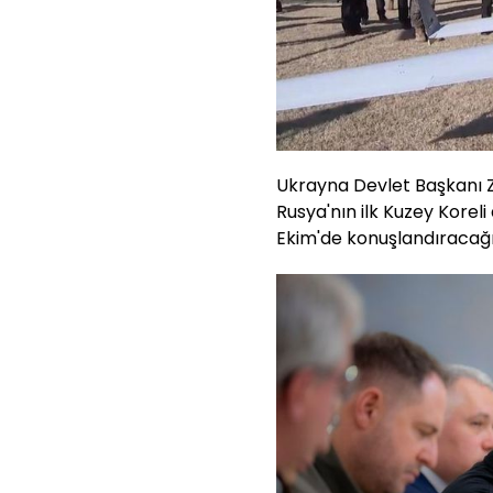
Ukrayna Devlet Başkanı Z
Rusya'nın ilk Kuzey Korel
Ekim'de konuşlandıracağı