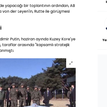
inde yapacağı bir toplantının ardından, AB
De
haf
 von der Leyen'in, Rutte ile görüşmesi
a
bl
İ
dimir Putin, haziran ayında Kuzey Kore'ye
Ya
 taraflar arasında "kapsamlı stratejik
anmıştı.