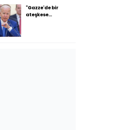
"Gazze'de bir
ateşkese
ihtiyacımız var"