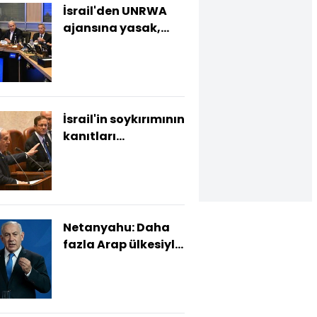
İsrail'den UNRWA
ajansına yasak,
İran'a misilleme
kararı
İsrail'in soykırımının
kanıtları
mahkemeye
sunuldu
Netanyahu: Daha
fazla Arap ülkesiyle
barış istiyorum