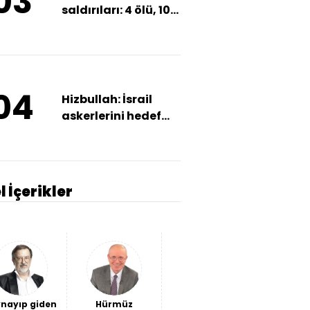
03
saldırıları: 4 ölü, 10
yaralı
04
Hizbullah: İsrail
askerlerini hedef
aldık ölen ve
yaralananlar
l İçerikler
nayıp giden
Hürmüz
Avantaj
Ceuta'da