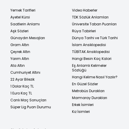
Yemek Tarifleri
Video Haberler
Ayetel Kürsi
TDK Sözlük Anlamları
Saatlerin Anlamı
Üniversite Taban Puanları
Aşk Sözleri
Rüya Tabirleri
Günaydın Mesajları
Dünya Tarihi ve Türk Tarihi
Gram Altın
İslam Ansiklopedisi
Çeyrek Altın
TÜBİTAK Ansiklopedisi
Yarım Altın
Hangi Besin Kaç Kalori
Ata Altın
Eş Anlamlı Kelimeler
Sözlüğü
Cumhuriyet Altını
Hangi Kelime Nasıl Yazılır?
22 Ayar Bilezik
En Güzel Sözler
1 Dolar Kaç TL
Metrobüs Durakları
1 Euro Kaç TL
Marmaray Durakları
Canlı Maç Sonuçları
Erkek İsimleri
Süper Lig Puan Durumu
Kız İsimleri