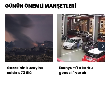
GÜNÜN ÖNEMLİ MANŞETLERİ
Gazze'nin kuzeyine
Esenyurt'ta korku
saldırı: 73 ölü
gecesi: 1 yaralı