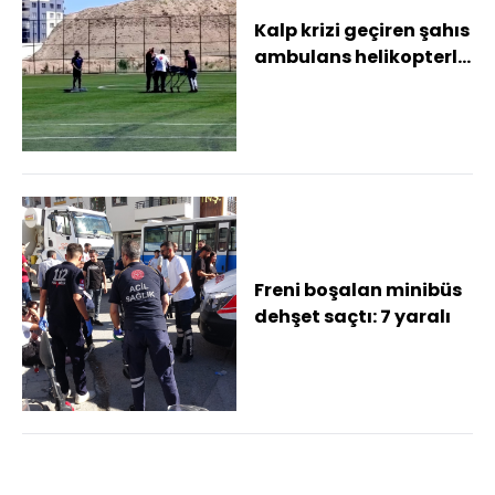
Kalp krizi geçiren şahıs
ambulans helikopterle
hastaneye sevk edildi
Freni boşalan minibüs
dehşet saçtı: 7 yaralı