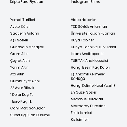
Kripto Para Fiyatları
Instagram Silme
Yemek Tarifleri
Video Haberler
Ayetel Kürsi
TDK Sözlük Anlamları
Saatlerin Anlamı
Üniversite Taban Puanları
Aşk Sözleri
Rüya Tabirleri
Günaydın Mesajları
Dünya Tarihi ve Türk Tarihi
Gram Altın
İslam Ansiklopedisi
Çeyrek Altın
TÜBİTAK Ansiklopedisi
Yarım Altın
Hangi Besin Kaç Kalori
Ata Altın
Eş Anlamlı Kelimeler
Sözlüğü
Cumhuriyet Altını
Hangi Kelime Nasıl Yazılır?
22 Ayar Bilezik
En Güzel Sözler
1 Dolar Kaç TL
Metrobüs Durakları
1 Euro Kaç TL
Marmaray Durakları
Canlı Maç Sonuçları
Erkek İsimleri
Süper Lig Puan Durumu
Kız İsimleri