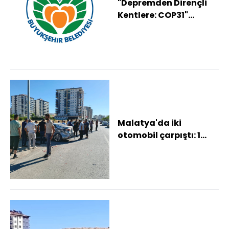
"Depremden Dirençli
Kentlere: COP31"
yolunda Malatya
uluslararası
toplantıy...
Malatya'da iki
otomobil çarpıştı: 1
yaralı