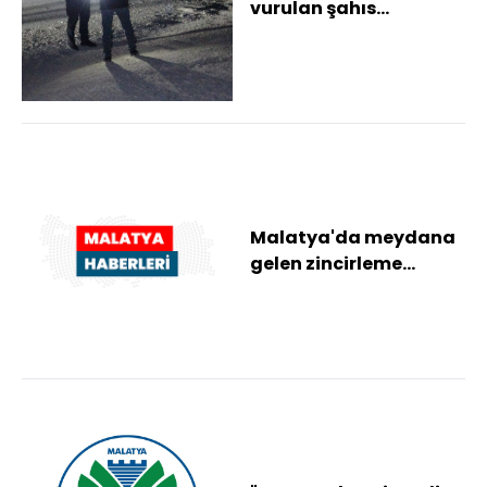
vurulan şahıs
hastaneye kendi
imkanlarıyla gitti: 2
göza...
Malatya'da meydana
gelen zincirleme
kazada 10 kişi
yaralandı