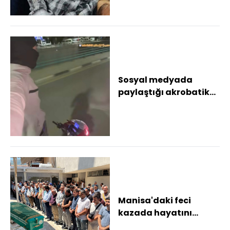
Sosyal medyada
paylaştığı akrobatik
hareketler pahalıya
patladı
Manisa'daki feci
kazada hayatını
kaybeden 2 kişi