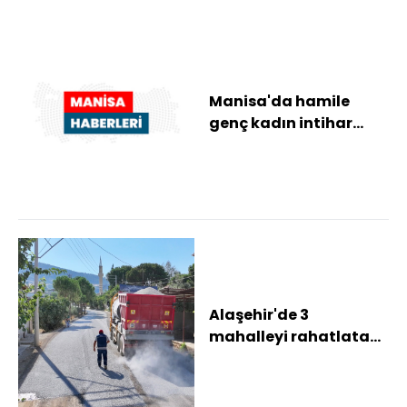
Manisa'da hamile
genç kadın intihar
girişiminde bulundu
Alaşehir'de 3
mahalleyi rahatlatan
asfalt hamlesi