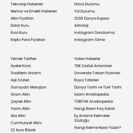
Teknoloji Haberleri
Hava Durumu
Memur ve Emekli Haberleri
Yol Durumu
Altın Fiyatları
2026 Dünya Kupası
Dolar Kuru
Astroloji
Euro Kuru
Instagram Dondurma
Kripto Para Fiyatları
Instagram Silme
Yemek Tarifleri
Video Haberler
Ayetel Kürsi
TDK Sözlük Anlamları
Saatlerin Anlamı
Üniversite Taban Puanları
Aşk Sözleri
Rüya Tabirleri
Günaydın Mesajları
Dünya Tarihi ve Türk Tarihi
Gram Altın
İslam Ansiklopedisi
Çeyrek Altın
TÜBİTAK Ansiklopedisi
Yarım Altın
Hangi Besin Kaç Kalori
Ata Altın
Eş Anlamlı Kelimeler
Sözlüğü
Cumhuriyet Altını
Hangi Kelime Nasıl Yazılır?
22 Ayar Bilezik