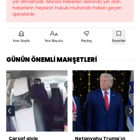
yer almaktadır. Manisa Haberleri alanında yer alan
haberlerin hepsinin hukuki muhatabı haberi geçen
ajanslardır.
Ana Sayfa
Yazı Boyutu
Paylaş
Favoriler
GÜNÜN ÖNEMLİ MANŞETLERİ
Çarşaf giyip
Netanyahu Trump'ın