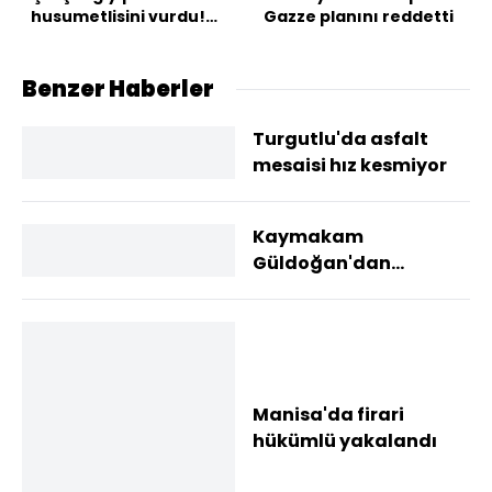
husumetlisini vurdu!
Gazze planını reddetti
Takside kelepçe!
Benzer Haberler
Turgutlu'da asfalt
mesaisi hız kesmiyor
Kaymakam
Güldoğan'dan
vatandaşlara yangın
uyarısı
Manisa'da firari
hükümlü yakalandı