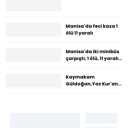
Manisa'da feci kaza 1
ölü 11 yaralı
Manisa'da iki minibüs
çarpıştı; 1 ölü, 11 yaralı
(2)- Yeniden
Kaymakam
Güldoğan,Yaz Kur'an
Kursu öğrencileriyle
buluştu