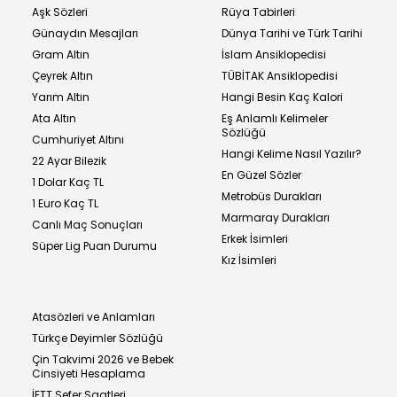
Aşk Sözleri
Rüya Tabirleri
Günaydın Mesajları
Dünya Tarihi ve Türk Tarihi
Gram Altın
İslam Ansiklopedisi
Çeyrek Altın
TÜBİTAK Ansiklopedisi
Yarım Altın
Hangi Besin Kaç Kalori
Ata Altın
Eş Anlamlı Kelimeler
Sözlüğü
Cumhuriyet Altını
Hangi Kelime Nasıl Yazılır?
22 Ayar Bilezik
En Güzel Sözler
1 Dolar Kaç TL
Metrobüs Durakları
1 Euro Kaç TL
Marmaray Durakları
Canlı Maç Sonuçları
Erkek İsimleri
Süper Lig Puan Durumu
Kız İsimleri
Atasözleri ve Anlamları
Türkçe Deyimler Sözlüğü
Çin Takvimi 2026 ve Bebek
Cinsiyeti Hesaplama
İETT Sefer Saatleri