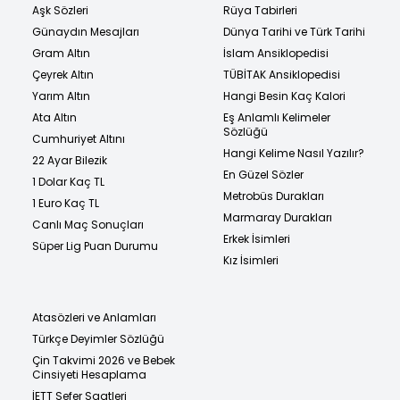
Aşk Sözleri
Rüya Tabirleri
Günaydın Mesajları
Dünya Tarihi ve Türk Tarihi
Gram Altın
İslam Ansiklopedisi
Çeyrek Altın
TÜBİTAK Ansiklopedisi
Yarım Altın
Hangi Besin Kaç Kalori
Ata Altın
Eş Anlamlı Kelimeler
Sözlüğü
Cumhuriyet Altını
Hangi Kelime Nasıl Yazılır?
22 Ayar Bilezik
En Güzel Sözler
1 Dolar Kaç TL
Metrobüs Durakları
1 Euro Kaç TL
Marmaray Durakları
Canlı Maç Sonuçları
Erkek İsimleri
Süper Lig Puan Durumu
Kız İsimleri
Atasözleri ve Anlamları
Türkçe Deyimler Sözlüğü
Çin Takvimi 2026 ve Bebek
Cinsiyeti Hesaplama
İETT Sefer Saatleri