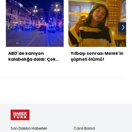
ABD'de kamyon
Yılbaşı sonrası Melek'in
kalabalığa daldı: Çok
şüpheli ölümü!
sayıda ölü var
Son Dakika Haberleri
Canlı Borsa