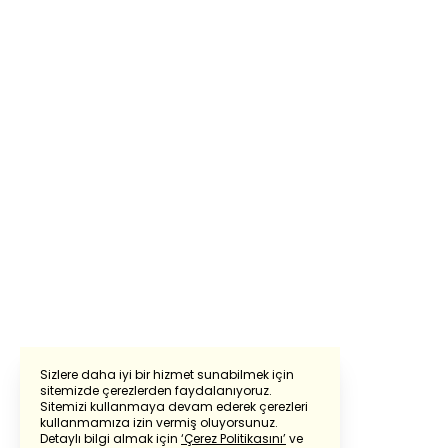
Sizlere daha iyi bir hizmet sunabilmek için
sitemizde çerezlerden faydalanıyoruz.
Sitemizi kullanmaya devam ederek çerezleri
Powered by
Translate
kullanmamıza izin vermiş oluyorsunuz.
Detaylı bilgi almak için
‘Çerez Politikasını’
ve