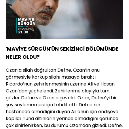
Yüklendi
:
61.48%
Sesi
Oynatma
720
Aç
Hızı
'MAVİYE SÜRGÜN'ÜN SEKİZİNCİ BÖLÜMÜNDE
NELER OLDU?
Ozan’a silah doğrultan Defne, Ozan’ın onu
görmesiyle korkup silahı masaya bıraktı.
Ricardo’nun zehirlenmesinin üzerine Ali ve Hasan,
Ozan’dan şüphelendi. Zehirlenme olayıyla tüm
gözler Defne ve Ozan’a çevrildi. Ozan, Defne’yi bir
şey söylememesi için tehdit etti. Defne’nin
hastanede olmadığını duyan Ali onun için endişeye
kapıldı. Tuna altınların yerinde olmadığını görünce
çok sinirlenirken, bu durumu Ozan’dan gizledi. Defne,