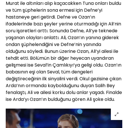
Murat ile altınları alıp kaçacakken Tuna onları buldu
ve tüm şüphelerin sona ermesi için Defne’yi
hastaneye geri getirdi. Defne ve Ozan’ın
ifadelerinde bazı şeyler yerine oturmadığı için Ali’nin
soru işaretleri arttı. Sonunda Defne, Ali’ye teknede
yaşanan olayları anlattı. Ali, Ozan’ın yanına giderek
ondan şüphelendiğini ve Defne’nin yanında
olduğunu söyledi. Bunun üzerine Ozan, Ali’yi ailesi ile
tehdit etti. Bölümün bir diğer heyecan uyandıran
gelişmesi ise Seval’in Çamlıkıyı’ya gelişi oldu. Ozan’ın
babasının eşi olan Seval, tüm dengeleri
değiştireceğinin ilk sinyalini verdi. Okul gezisine çıkan
Arda’nın ormanda kaybolduğunu duyan Salih Bey
fenalaştı, Ali ve ailesi korku dolu anlar yaşadı. Finalde
ise Arda’yı Ozan’ın bulduğunu gören Ali şoke oldu.