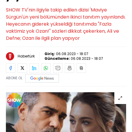
SHOW TV'nin ilgiyle takip edilen dizisi 'Maviye
Sürgün'ün yeni bölümünden ikinci tanıtım yayınlandı.
Heyecanın giderek yükseldiği tanıtımda "Fazla
vaktimiz yok Ozan!" sözleri dikkat çekerken, Ali ve
Defne; Ozan ile ilgili plan yapıyor
Giriş:
06.08.2023 - 18:07
Habertürk
Güncelleme:
06.08.2023 - 18:07
ABONE OL