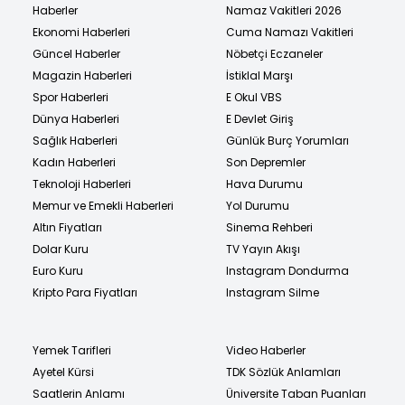
Haberler
Namaz Vakitleri 2026
Ekonomi Haberleri
Cuma Namazı Vakitleri
Güncel Haberler
Nöbetçi Eczaneler
Magazin Haberleri
İstiklal Marşı
Spor Haberleri
E Okul VBS
Dünya Haberleri
E Devlet Giriş
Sağlık Haberleri
Günlük Burç Yorumları
Kadın Haberleri
Son Depremler
Teknoloji Haberleri
Hava Durumu
Memur ve Emekli Haberleri
Yol Durumu
Altın Fiyatları
Sinema Rehberi
Dolar Kuru
TV Yayın Akışı
Euro Kuru
Instagram Dondurma
Kripto Para Fiyatları
Instagram Silme
Yemek Tarifleri
Video Haberler
Ayetel Kürsi
TDK Sözlük Anlamları
Saatlerin Anlamı
Üniversite Taban Puanları