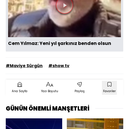
Videoyu
Oynat
Cem Yılmaz: Yeni yıl şarkınız benden olsun
#Maviye Sürgün
#show tv
Ana Sayfa
Yazı Boyutu
Paylaş
Favoriler
GÜNÜN ÖNEMLİ MANŞETLERİ