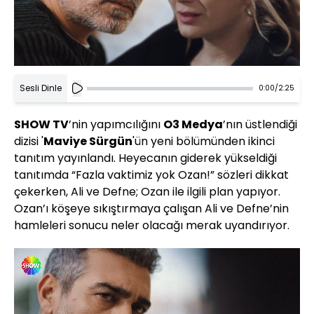
Sesli Dinle
0:00
/
2:25
SHOW TV
’nin yapımcılığını
O3 Medya
’nın üstlendiği
dizisi '
Maviye Sürgün
'ün yeni bölümünden ikinci
tanıtım yayınlandı. Heyecanın giderek yükseldiği
tanıtımda “Fazla vaktimiz yok Ozan!” sözleri dikkat
çekerken, Ali ve Defne; Ozan ile ilgili plan yapıyor.
Ozan’ı köşeye sıkıştırmaya çalışan Ali ve Defne’nin
hamleleri sonucu neler olacağı merak uyandırıyor.