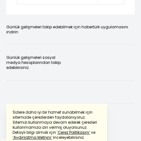
Günlük gelişmeleri takip edebilmek için habertürk uygulamasını
indirin
Günlük gelişmeleri sosyal
medya hesaplarından takip
edebilirsiniz.
Sizlere daha iyi bir hizmet sunabilmek için
sitemizde çerezlerden faydalanıyoruz.
Sitemizi kullanmaya devam ederek çerezleri
Powered by
Translate
kullanmamıza izin vermiş oluyorsunuz.
Detaylı bilgi almak için
‘Çerez Politikasını’
ve
‘Aydınlatma Metnini’
inceleyebilirsiniz.