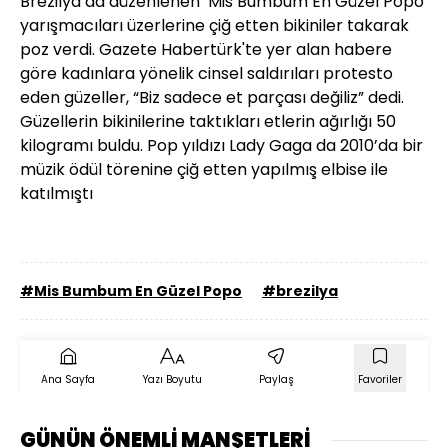
Brezilya’da düzenlenen ‘Mis Bumbum En Güzel Popo’
yarışmacıları üzerlerine çiğ etten bikiniler takarak
poz verdi. Gazete Habertürk'te yer alan habere
göre kadınlara yönelik cinsel saldırıları protesto
eden güzeller, “Biz sadece et parçası değiliz” dedi.
Güzellerin bikinilerine taktıkları etlerin ağırlığı 50
kilogramı buldu. Pop yıldızı Lady Gaga da 2010’da bir
müzik ödül törenine çiğ etten yapılmış elbise ile
katılmıştı
#Mis Bumbum En Güzel Popo
#brezilya
Ana Sayfa
Yazı Boyutu
Paylaş
Favoriler
GÜNÜN ÖNEMLİ MANŞETLERİ