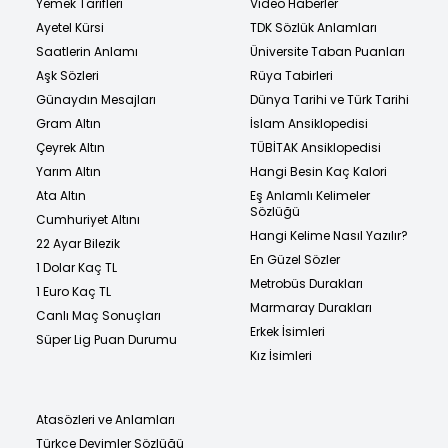
Yemek Tarifleri
Video Haberler
Ayetel Kürsi
TDK Sözlük Anlamları
Saatlerin Anlamı
Üniversite Taban Puanları
Aşk Sözleri
Rüya Tabirleri
Günaydın Mesajları
Dünya Tarihi ve Türk Tarihi
Gram Altın
İslam Ansiklopedisi
Çeyrek Altın
TÜBİTAK Ansiklopedisi
Yarım Altın
Hangi Besin Kaç Kalori
Ata Altın
Eş Anlamlı Kelimeler
Sözlüğü
Cumhuriyet Altını
Hangi Kelime Nasıl Yazılır?
22 Ayar Bilezik
En Güzel Sözler
1 Dolar Kaç TL
Metrobüs Durakları
1 Euro Kaç TL
Marmaray Durakları
Canlı Maç Sonuçları
Erkek İsimleri
Süper Lig Puan Durumu
Kız İsimleri
Atasözleri ve Anlamları
Türkçe Deyimler Sözlüğü